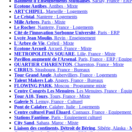
Bâtiment d'Enseignements Mutualisés
, Saclay, France ·
Ecotone Antibes
, Antibes · Mixte
ART'CHIPEL
, Marseille · Logements
Le Cristal
, Nanterre · Logements
Mille Arbres
, Paris · Mixte
Le Rocher
, Nanterre, France · Logements
Cité de l’innovation Sorbonne Université
, Paris · ERP
Lycée Jean Moulin
, Revin · Enseignement
L'Arbre de Vie
, Créteil · Mixte
Ecotone Arcueil
, Arcueil, France · Mixte
METROPOLITAN SQUARE
, Lille, France · Mixte
Pavillon augmenté de l'Arsenal
, Paris, France · ERP / Equip
QUARTIER CHARENTON
, Charenton, France · Mixte
CIRRUS
, Strasbourg, France · Bureaux
Tour Grand Angle
, Aubervilliers, France · Logements
Talent Makers Lab
, Angers, France · Bureaux
FLOWING PARK
, Moscou · Programme mixte
Centre Congrès Les Menuires
, Les Menuires, France · Équi
Tour A10, Tours
, Tours, France · Mixte
Galerie N
, Lemuy, France · Culturel
Pont de Calabre
, Calabre, Italie · Logements
Centre culturel Paul Éluard
, Cugnaux, France · Equipement 
Stations Fantôme
, Paris · Equipement culturel
City Sand
, Sahara, Maroc · Mixte
Liaison des continents, Détroit de Béring
, Sibérie, Alaska · 