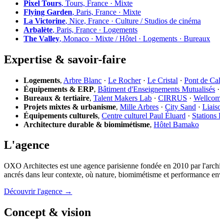
Pixel Tours
, Tours, France · Mixte
Flying Garden
, Paris, France · Mixte
La Victorine
, Nice, France · Culture / Studios de cinéma
Arbalète
, Paris, France · Logements
The Valley
, Monaco · Mixte / Hôtel · Logements · Bureaux
Expertise & savoir-faire
Logements
,
Arbre Blanc
·
Le Rocher
·
Le Cristal
·
Pont de Ca
Équipements & ERP
,
Bâtiment d'Enseignements Mutualisés
Bureaux & tertiaire
,
Talent Makers Lab
·
CIRRUS
·
Wellco
Projets mixtes & urbanisme
,
Mille Arbres
·
City Sand
·
Liais
Équipements culturels
,
Centre culturel Paul Éluard
·
Stations
Architecture durable & biomimétisme
,
Hôtel Bamako
L'agence
OXO Architectes est une agence parisienne fondée en 2010 par l'archi
ancrés dans leur contexte, où nature, biomimétisme et performance en
Découvrir l'agence →
Concept & vision