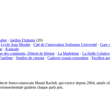
labre
·
Jardins Flottants
(20)
·
Lycée Jean Moulin
·
Cité de l’innovation Sorbonne Université
·
Gare 
me
·
Kaskade
on des continents, Détroit de Béring
·
La Madeleine
·
La Halle Créative
 Fantôme
·
Studios de cinema
·
Cadavre exquis exposition
·
Pavillon au
tecte franco-marocain Manal Rachdi, qui exerce depuis 2004, année où i
vironnementale guident chaque parti pris.