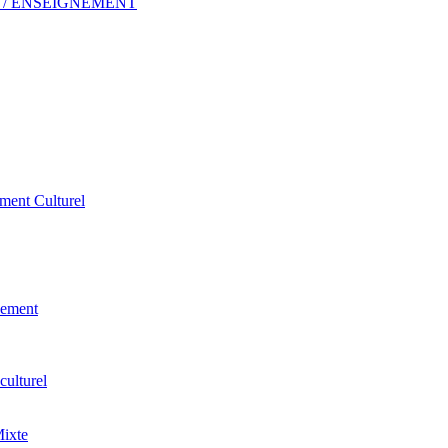
 ERP / ENSEIGNEMENT
ement Culturel
pement
culturel
Mixte