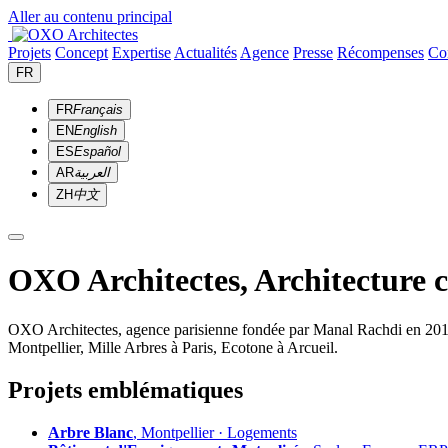
Aller au contenu principal
Projets
Concept
Expertise
Actualités
Agence
Presse
Récompenses
Co
FR
FR
Français
EN
English
ES
Español
AR
العربية
ZH
中文
OXO Architectes, Architecture 
OXO Architectes, agence parisienne fondée par Manal Rachdi en 2010. 
Montpellier, Mille Arbres à Paris, Ecotone à Arcueil.
Projets emblématiques
Arbre Blanc
, Montpellier · Logements