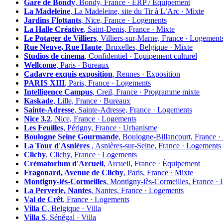
Gare de Bondy
, Bondy, France · ERP / Equipement
La Madeleine
, La Madeleine, site du Tir à L’Arc · Mixte
Jardins Flottants
, Nice, France · Logements
La Halle Créative
, Saint-Denis, France · Mixte
Le Potager de Villiers
, Villiers-sur-Marne, France · Logement
Rue Neuve, Rue Haute
, Bruxelles, Belgique · Mixte
Studios de cinema
, Confidentiel · Equipement culturel
Wellcome
, Paris · Bureaux
Cadavre exquis exposition
, Rennes · Exposition
PARIS XIII
, Paris, France · Logements
Intelligence Campus
, Creil, France · Programme mixte
Kaskade
, Lille, France · Bureaux
Sainte-Adresse
, Sainte-Adresse, France · Logements
Nice 3.2
, Nice, France · Logements
Les Feuilles
, Périgny, France · Urbanisme
Boulogne Seine Gourmande
, Boulogne-Billancourt, France 
La Tour d'Asnières
, Asnières-sur-Seine, France · Logements
Clichy
, Clichy, France · Logements
Crématorium d'Arcueil
, Arcueil, France · Équipement
Fragonard, Avenue de Clichy
, Paris, France · Mixte
Montigny-lès-Cormeilles
, Montigny-lès-Cormeilles, France ·
La Perverie, Nantes
, Nantes, France · Logements
Val de Crêt
, France · Logements
Villa C
, Belgique · Villa
Villa S
, Sénégal · Villa