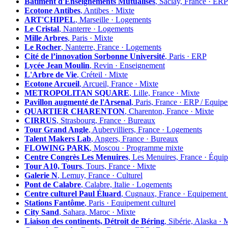
Bâtiment d'Enseignements Mutualisés
, Saclay, France ·
Ecotone Antibes
, Antibes · Mixte
ART'CHIPEL
, Marseille · Logements
Le Cristal
, Nanterre · Logements
Mille Arbres
, Paris · Mixte
Le Rocher
, Nanterre, France · Logements
Cité de l’innovation Sorbonne Université
, Paris · ERP
Lycée Jean Moulin
, Revin · Enseignement
L'Arbre de Vie
, Créteil · Mixte
Ecotone Arcueil
, Arcueil, France · Mixte
METROPOLITAN SQUARE
, Lille, France · Mixte
Pavillon augmenté de l'Arsenal
, Paris, France · ERP / Equip
QUARTIER CHARENTON
, Charenton, France · Mixte
CIRRUS
, Strasbourg, France · Bureaux
Tour Grand Angle
, Aubervilliers, France · Logements
Talent Makers Lab
, Angers, France · Bureaux
FLOWING PARK
, Moscou · Programme mixte
Centre Congrès Les Menuires
, Les Menuires, France · Équi
Tour A10, Tours
, Tours, France · Mixte
Galerie N
, Lemuy, France · Culturel
Pont de Calabre
, Calabre, Italie · Logements
Centre culturel Paul Éluard
, Cugnaux, France · Equipement 
Stations Fantôme
, Paris · Equipement culturel
City Sand
, Sahara, Maroc · Mixte
Liaison des continents, Détroit de Béring
, Sibérie, Alaska · 