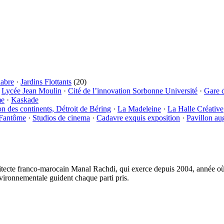
labre
·
Jardins Flottants
(20)
·
Lycée Jean Moulin
·
Cité de l’innovation Sorbonne Université
·
Gare 
me
·
Kaskade
on des continents, Détroit de Béring
·
La Madeleine
·
La Halle Créative
 Fantôme
·
Studios de cinema
·
Cadavre exquis exposition
·
Pavillon au
tecte franco-marocain Manal Rachdi, qui exerce depuis 2004, année où i
vironnementale guident chaque parti pris.