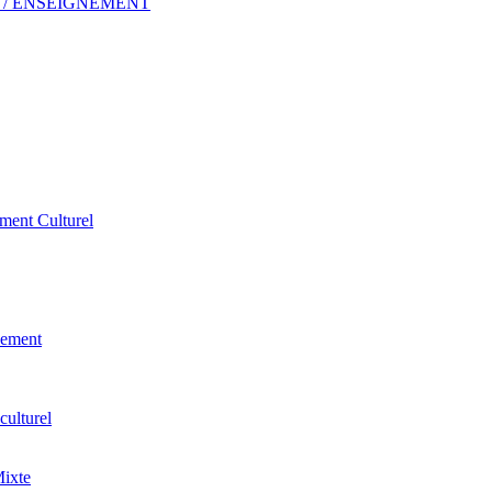
 ERP / ENSEIGNEMENT
ement Culturel
pement
culturel
Mixte