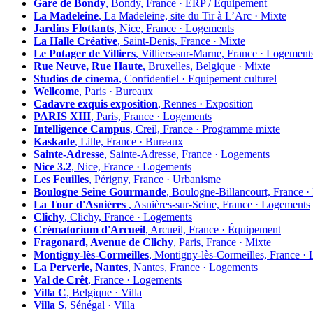
Gare de Bondy
, Bondy, France · ERP / Equipement
La Madeleine
, La Madeleine, site du Tir à L’Arc · Mixte
Jardins Flottants
, Nice, France · Logements
La Halle Créative
, Saint-Denis, France · Mixte
Le Potager de Villiers
, Villiers-sur-Marne, France · Logement
Rue Neuve, Rue Haute
, Bruxelles, Belgique · Mixte
Studios de cinema
, Confidentiel · Equipement culturel
Wellcome
, Paris · Bureaux
Cadavre exquis exposition
, Rennes · Exposition
PARIS XIII
, Paris, France · Logements
Intelligence Campus
, Creil, France · Programme mixte
Kaskade
, Lille, France · Bureaux
Sainte-Adresse
, Sainte-Adresse, France · Logements
Nice 3.2
, Nice, France · Logements
Les Feuilles
, Périgny, France · Urbanisme
Boulogne Seine Gourmande
, Boulogne-Billancourt, France 
La Tour d'Asnières
, Asnières-sur-Seine, France · Logements
Clichy
, Clichy, France · Logements
Crématorium d'Arcueil
, Arcueil, France · Équipement
Fragonard, Avenue de Clichy
, Paris, France · Mixte
Montigny-lès-Cormeilles
, Montigny-lès-Cormeilles, France ·
La Perverie, Nantes
, Nantes, France · Logements
Val de Crêt
, France · Logements
Villa C
, Belgique · Villa
Villa S
, Sénégal · Villa