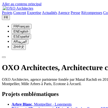
Aller au contenu principal
Projets
Concept
Expertise
Actualités
Agence
Presse
Récompenses
Co
FR
FR
Français
EN
English
ES
Español
AR
العربية
ZH
中文
OXO Architectes, Architecture 
OXO Architectes, agence parisienne fondée par Manal Rachdi en 2010. 
Montpellier, Mille Arbres à Paris, Ecotone à Arcueil.
Projets emblématiques
Arbre Blanc
, Montpellier · Logements