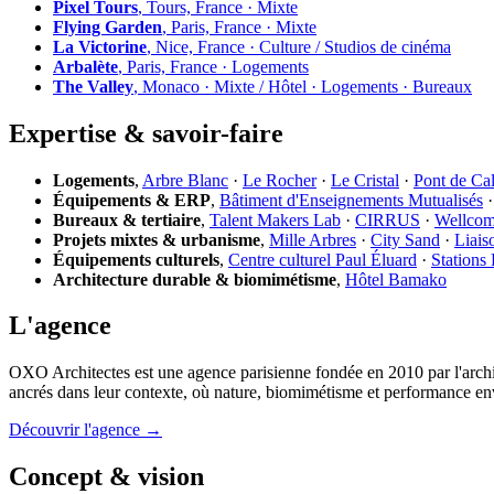
Pixel Tours
, Tours, France · Mixte
Flying Garden
, Paris, France · Mixte
La Victorine
, Nice, France · Culture / Studios de cinéma
Arbalète
, Paris, France · Logements
The Valley
, Monaco · Mixte / Hôtel · Logements · Bureaux
Expertise & savoir-faire
Logements
,
Arbre Blanc
·
Le Rocher
·
Le Cristal
·
Pont de Ca
Équipements & ERP
,
Bâtiment d'Enseignements Mutualisés
Bureaux & tertiaire
,
Talent Makers Lab
·
CIRRUS
·
Wellco
Projets mixtes & urbanisme
,
Mille Arbres
·
City Sand
·
Liais
Équipements culturels
,
Centre culturel Paul Éluard
·
Stations
Architecture durable & biomimétisme
,
Hôtel Bamako
L'agence
OXO Architectes est une agence parisienne fondée en 2010 par l'archi
ancrés dans leur contexte, où nature, biomimétisme et performance en
Découvrir l'agence →
Concept & vision