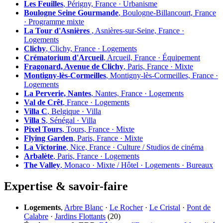
Les Feuilles
, Périgny, France · Urbanisme
Boulogne Seine Gourmande
, Boulogne-Billancourt, France
· Programme mixte
La Tour d'Asnières
, Asnières-sur-Seine, France ·
Logements
Clichy
, Clichy, France · Logements
Crématorium d'Arcueil
, Arcueil, France · Équipement
Fragonard, Avenue de Clichy
, Paris, France · Mixte
Montigny-lès-Cormeilles
, Montigny-lès-Cormeilles, France ·
Logements
La Perverie, Nantes
, Nantes, France · Logements
Val de Crêt
, France · Logements
Villa C
, Belgique · Villa
Villa S
, Sénégal · Villa
Pixel Tours
, Tours, France · Mixte
Flying Garden
, Paris, France · Mixte
La Victorine
, Nice, France · Culture / Studios de cinéma
Arbalète
, Paris, France · Logements
The Valley
, Monaco · Mixte / Hôtel · Logements · Bureaux
Expertise & savoir-faire
Logements
,
Arbre Blanc
·
Le Rocher
·
Le Cristal
·
Pont de
Calabre
·
Jardins Flottants
(20)