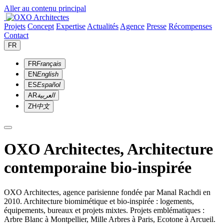
Aller au contenu principal
Projets
Concept
Expertise
Actualités
Agence
Presse
Récompenses
Contact
FR
FR
Français
EN
English
ES
Español
AR
العربية
ZH
中文
OXO Architectes, Architecture
contemporaine bio-inspirée
OXO Architectes, agence parisienne fondée par Manal Rachdi en
2010. Architecture biomimétique et bio-inspirée : logements,
équipements, bureaux et projets mixtes. Projets emblématiques :
Arbre Blanc à Montpellier, Mille Arbres à Paris, Ecotone à Arcueil.