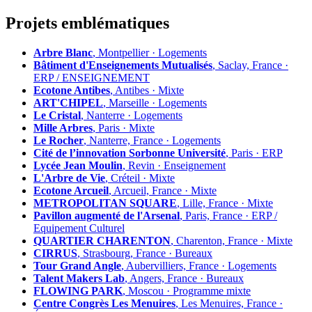
Projets emblématiques
Arbre Blanc
, Montpellier · Logements
Bâtiment d'Enseignements Mutualisés
, Saclay, France ·
ERP / ENSEIGNEMENT
Ecotone Antibes
, Antibes · Mixte
ART'CHIPEL
, Marseille · Logements
Le Cristal
, Nanterre · Logements
Mille Arbres
, Paris · Mixte
Le Rocher
, Nanterre, France · Logements
Cité de l’innovation Sorbonne Université
, Paris · ERP
Lycée Jean Moulin
, Revin · Enseignement
L'Arbre de Vie
, Créteil · Mixte
Ecotone Arcueil
, Arcueil, France · Mixte
METROPOLITAN SQUARE
, Lille, France · Mixte
Pavillon augmenté de l'Arsenal
, Paris, France · ERP /
Equipement Culturel
QUARTIER CHARENTON
, Charenton, France · Mixte
CIRRUS
, Strasbourg, France · Bureaux
Tour Grand Angle
, Aubervilliers, France · Logements
Talent Makers Lab
, Angers, France · Bureaux
FLOWING PARK
, Moscou · Programme mixte
Centre Congrès Les Menuires
, Les Menuires, France ·