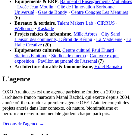
Équipements & ERP
,
Bâtiment d'Enseignements Mutualisés
·
Lycée Jean Moulin
·
Cité de l’innovation Sorbonne
Université
·
Gare de Bondy
·
Centre Congrès Les Menuires
(6)
Bureaux & tertiaire
,
Talent Makers Lab
·
CIRRUS
·
Wellcome
·
Kaskade
Projets mixtes & urbanisme
,
Mille Arbres
·
City Sand
·
Liaison des continents, Détroit de Béring
·
La Madeleine
·
La
Halle Créative
(20)
Équipements culturels
,
Centre culturel Paul Éluard
·
Stations Fantôme
·
Studios de cinema
·
Cadavre exquis
exposition
·
Pavillon augmenté de l'Arsenal
(7)
Architecture durable & biomimétisme
,
Hôtel Bamako
L'agence
OXO Architectes est une agence parisienne fondée en 2010 par
l'architecte franco-marocain Manal Rachdi, qui exerce depuis 2004,
année où il co-fonde sa première agence OFF. L'atelier conçoit des
projets ancrés dans leur contexte, où nature, biomimétisme et
performance environnementale guident chaque parti pris.
Découvrir l'agence →