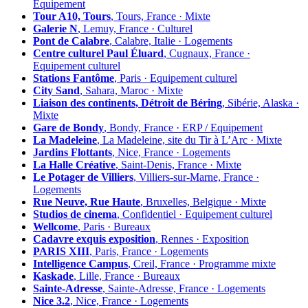
Équipement
Tour A10, Tours
, Tours, France · Mixte
Galerie N
, Lemuy, France · Culturel
Pont de Calabre
, Calabre, Italie · Logements
Centre culturel Paul Éluard
, Cugnaux, France ·
Equipement culturel
Stations Fantôme
, Paris · Equipement culturel
City Sand
, Sahara, Maroc · Mixte
Liaison des continents, Détroit de Béring
, Sibérie, Alaska ·
Mixte
Gare de Bondy
, Bondy, France · ERP / Equipement
La Madeleine
, La Madeleine, site du Tir à L’Arc · Mixte
Jardins Flottants
, Nice, France · Logements
La Halle Créative
, Saint-Denis, France · Mixte
Le Potager de Villiers
, Villiers-sur-Marne, France ·
Logements
Rue Neuve, Rue Haute
, Bruxelles, Belgique · Mixte
Studios de cinema
, Confidentiel · Equipement culturel
Wellcome
, Paris · Bureaux
Cadavre exquis exposition
, Rennes · Exposition
PARIS XIII
, Paris, France · Logements
Intelligence Campus
, Creil, France · Programme mixte
Kaskade
, Lille, France · Bureaux
Sainte-Adresse
, Sainte-Adresse, France · Logements
Nice 3.2
, Nice, France · Logements