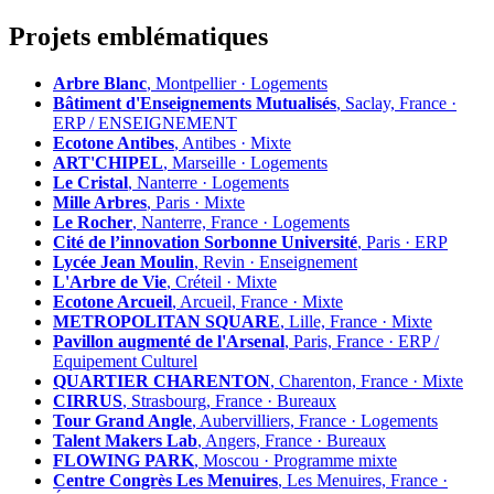
Projets emblématiques
Arbre Blanc
, Montpellier · Logements
Bâtiment d'Enseignements Mutualisés
, Saclay, France ·
ERP / ENSEIGNEMENT
Ecotone Antibes
, Antibes · Mixte
ART'CHIPEL
, Marseille · Logements
Le Cristal
, Nanterre · Logements
Mille Arbres
, Paris · Mixte
Le Rocher
, Nanterre, France · Logements
Cité de l’innovation Sorbonne Université
, Paris · ERP
Lycée Jean Moulin
, Revin · Enseignement
L'Arbre de Vie
, Créteil · Mixte
Ecotone Arcueil
, Arcueil, France · Mixte
METROPOLITAN SQUARE
, Lille, France · Mixte
Pavillon augmenté de l'Arsenal
, Paris, France · ERP /
Equipement Culturel
QUARTIER CHARENTON
, Charenton, France · Mixte
CIRRUS
, Strasbourg, France · Bureaux
Tour Grand Angle
, Aubervilliers, France · Logements
Talent Makers Lab
, Angers, France · Bureaux
FLOWING PARK
, Moscou · Programme mixte
Centre Congrès Les Menuires
, Les Menuires, France ·