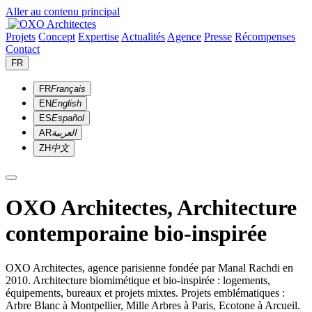
Aller au contenu principal
Projets
Concept
Expertise
Actualités
Agence
Presse
Récompenses
Contact
FR
FR
Français
EN
English
ES
Español
AR
العربية
ZH
中文
OXO Architectes, Architecture
contemporaine bio-inspirée
OXO Architectes, agence parisienne fondée par Manal Rachdi en
2010. Architecture biomimétique et bio-inspirée : logements,
équipements, bureaux et projets mixtes. Projets emblématiques :
Arbre Blanc à Montpellier, Mille Arbres à Paris, Ecotone à Arcueil.