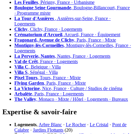
Les Feuilles
, Périgny, France · Urbanisme
Boulogne Seine Gourmande
, Boulogne-Billancourt, France
· Programme mixte
La Tour d'Asnières
, Asnières-sur-Seine, France ·
Logements
Clichy
, Clichy, France · Logements
Crématorium d'Arcueil
, Arcueil, France · Équipement
Fragonard, Avenue de Clichy
, Paris, France · Mixte
Montigny-lès-Cormeilles
, Montigny-lès-Cormeilles, France ·
Logements
La Perverie, Nantes
, Nantes, France · Logements
Val de Crêt
, France · Logements
Villa C
, Belgique · Villa
Villa S
, Sénégal · Villa
Pixel Tours
, Tours, France · Mixte
Flying Garden
, Paris, France · Mixte
La Victorine
, Nice, France · Culture / Studios de cinéma
Arbalète
, Paris, France · Logements
The Valley
, Monaco · Mixte / Hôtel · Logements · Bureaux
Expertise & savoir-faire
Logements
,
Arbre Blanc
·
Le Rocher
·
Le Cristal
·
Pont de
Calabre
·
Jardins Flottants
(20)