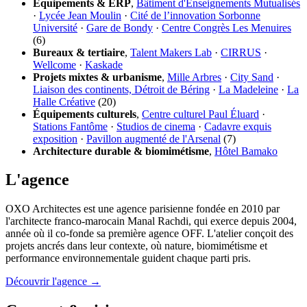
Équipements & ERP
,
Bâtiment d'Enseignements Mutualisés
·
Lycée Jean Moulin
·
Cité de l’innovation Sorbonne
Université
·
Gare de Bondy
·
Centre Congrès Les Menuires
(6)
Bureaux & tertiaire
,
Talent Makers Lab
·
CIRRUS
·
Wellcome
·
Kaskade
Projets mixtes & urbanisme
,
Mille Arbres
·
City Sand
·
Liaison des continents, Détroit de Béring
·
La Madeleine
·
La
Halle Créative
(20)
Équipements culturels
,
Centre culturel Paul Éluard
·
Stations Fantôme
·
Studios de cinema
·
Cadavre exquis
exposition
·
Pavillon augmenté de l'Arsenal
(7)
Architecture durable & biomimétisme
,
Hôtel Bamako
L'agence
OXO Architectes est une agence parisienne fondée en 2010 par
l'architecte franco-marocain Manal Rachdi, qui exerce depuis 2004,
année où il co-fonde sa première agence OFF. L'atelier conçoit des
projets ancrés dans leur contexte, où nature, biomimétisme et
performance environnementale guident chaque parti pris.
Découvrir l'agence →