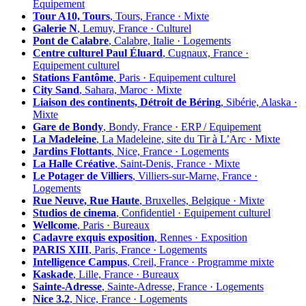
Équipement
Tour A10, Tours
, Tours, France · Mixte
Galerie N
, Lemuy, France · Culturel
Pont de Calabre
, Calabre, Italie · Logements
Centre culturel Paul Éluard
, Cugnaux, France ·
Equipement culturel
Stations Fantôme
, Paris · Equipement culturel
City Sand
, Sahara, Maroc · Mixte
Liaison des continents, Détroit de Béring
, Sibérie, Alaska ·
Mixte
Gare de Bondy
, Bondy, France · ERP / Equipement
La Madeleine
, La Madeleine, site du Tir à L’Arc · Mixte
Jardins Flottants
, Nice, France · Logements
La Halle Créative
, Saint-Denis, France · Mixte
Le Potager de Villiers
, Villiers-sur-Marne, France ·
Logements
Rue Neuve, Rue Haute
, Bruxelles, Belgique · Mixte
Studios de cinema
, Confidentiel · Equipement culturel
Wellcome
, Paris · Bureaux
Cadavre exquis exposition
, Rennes · Exposition
PARIS XIII
, Paris, France · Logements
Intelligence Campus
, Creil, France · Programme mixte
Kaskade
, Lille, France · Bureaux
Sainte-Adresse
, Sainte-Adresse, France · Logements
Nice 3.2
, Nice, France · Logements