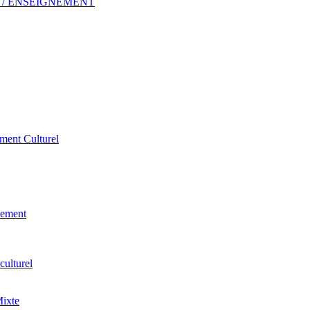
 ERP / ENSEIGNEMENT
ement Culturel
pement
culturel
Mixte