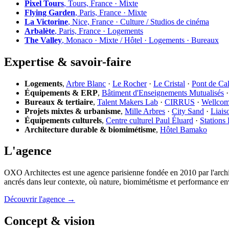
Pixel Tours
, Tours, France · Mixte
Flying Garden
, Paris, France · Mixte
La Victorine
, Nice, France · Culture / Studios de cinéma
Arbalète
, Paris, France · Logements
The Valley
, Monaco · Mixte / Hôtel · Logements · Bureaux
Expertise & savoir-faire
Logements
,
Arbre Blanc
·
Le Rocher
·
Le Cristal
·
Pont de Ca
Équipements & ERP
,
Bâtiment d'Enseignements Mutualisés
Bureaux & tertiaire
,
Talent Makers Lab
·
CIRRUS
·
Wellco
Projets mixtes & urbanisme
,
Mille Arbres
·
City Sand
·
Liais
Équipements culturels
,
Centre culturel Paul Éluard
·
Stations
Architecture durable & biomimétisme
,
Hôtel Bamako
L'agence
OXO Architectes est une agence parisienne fondée en 2010 par l'archi
ancrés dans leur contexte, où nature, biomimétisme et performance en
Découvrir l'agence →
Concept & vision