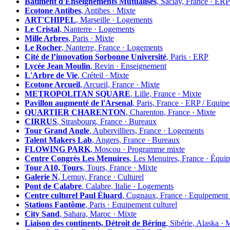
Bâtiment d'Enseignements Mutualisés
, Saclay, France ·
Ecotone Antibes
, Antibes · Mixte
ART'CHIPEL
, Marseille · Logements
Le Cristal
, Nanterre · Logements
Mille Arbres
, Paris · Mixte
Le Rocher
, Nanterre, France · Logements
Cité de l’innovation Sorbonne Université
, Paris · ERP
Lycée Jean Moulin
, Revin · Enseignement
L'Arbre de Vie
, Créteil · Mixte
Ecotone Arcueil
, Arcueil, France · Mixte
METROPOLITAN SQUARE
, Lille, France · Mixte
Pavillon augmenté de l'Arsenal
, Paris, France · ERP / Equip
QUARTIER CHARENTON
, Charenton, France · Mixte
CIRRUS
, Strasbourg, France · Bureaux
Tour Grand Angle
, Aubervilliers, France · Logements
Talent Makers Lab
, Angers, France · Bureaux
FLOWING PARK
, Moscou · Programme mixte
Centre Congrès Les Menuires
, Les Menuires, France · Équi
Tour A10, Tours
, Tours, France · Mixte
Galerie N
, Lemuy, France · Culturel
Pont de Calabre
, Calabre, Italie · Logements
Centre culturel Paul Éluard
, Cugnaux, France · Equipement 
Stations Fantôme
, Paris · Equipement culturel
City Sand
, Sahara, Maroc · Mixte
Liaison des continents, Détroit de Béring
, Sibérie, Alaska · 