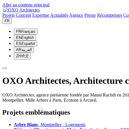
Aller au contenu principal
Projets
Concept
Expertise
Actualités
Agence
Presse
Récompenses
Co
FR
FR
Français
EN
English
ES
Español
AR
العربية
ZH
中文
OXO Architectes, Architecture 
OXO Architectes, agence parisienne fondée par Manal Rachdi en 2010. 
Montpellier, Mille Arbres à Paris, Ecotone à Arcueil.
Projets emblématiques
Arbre Blanc
, Montpellier · Logements