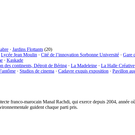
labre
·
Jardins Flottants
(20)
·
Lycée Jean Moulin
·
Cité de l’innovation Sorbonne Université
·
Gare 
me
·
Kaskade
on des continents, Détroit de Béring
·
La Madeleine
·
La Halle Créative
 Fantôme
·
Studios de cinema
·
Cadavre exquis exposition
·
Pavillon au
tecte franco-marocain Manal Rachdi, qui exerce depuis 2004, année où i
vironnementale guident chaque parti pris.