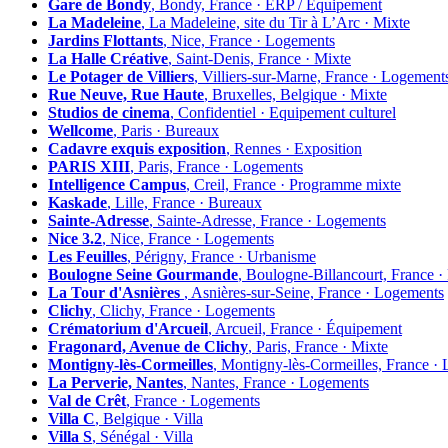
Gare de Bondy
, Bondy, France · ERP / Equipement
La Madeleine
, La Madeleine, site du Tir à L’Arc · Mixte
Jardins Flottants
, Nice, France · Logements
La Halle Créative
, Saint-Denis, France · Mixte
Le Potager de Villiers
, Villiers-sur-Marne, France · Logement
Rue Neuve, Rue Haute
, Bruxelles, Belgique · Mixte
Studios de cinema
, Confidentiel · Equipement culturel
Wellcome
, Paris · Bureaux
Cadavre exquis exposition
, Rennes · Exposition
PARIS XIII
, Paris, France · Logements
Intelligence Campus
, Creil, France · Programme mixte
Kaskade
, Lille, France · Bureaux
Sainte-Adresse
, Sainte-Adresse, France · Logements
Nice 3.2
, Nice, France · Logements
Les Feuilles
, Périgny, France · Urbanisme
Boulogne Seine Gourmande
, Boulogne-Billancourt, France 
La Tour d'Asnières
, Asnières-sur-Seine, France · Logements
Clichy
, Clichy, France · Logements
Crématorium d'Arcueil
, Arcueil, France · Équipement
Fragonard, Avenue de Clichy
, Paris, France · Mixte
Montigny-lès-Cormeilles
, Montigny-lès-Cormeilles, France ·
La Perverie, Nantes
, Nantes, France · Logements
Val de Crêt
, France · Logements
Villa C
, Belgique · Villa
Villa S
, Sénégal · Villa