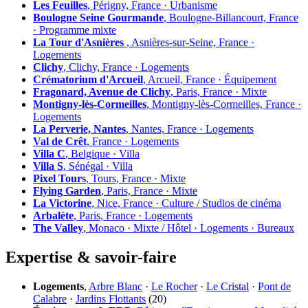
Les Feuilles
, Périgny, France · Urbanisme
Boulogne Seine Gourmande
, Boulogne-Billancourt, France
· Programme mixte
La Tour d'Asnières
, Asnières-sur-Seine, France ·
Logements
Clichy
, Clichy, France · Logements
Crématorium d'Arcueil
, Arcueil, France · Équipement
Fragonard, Avenue de Clichy
, Paris, France · Mixte
Montigny-lès-Cormeilles
, Montigny-lès-Cormeilles, France ·
Logements
La Perverie, Nantes
, Nantes, France · Logements
Val de Crêt
, France · Logements
Villa C
, Belgique · Villa
Villa S
, Sénégal · Villa
Pixel Tours
, Tours, France · Mixte
Flying Garden
, Paris, France · Mixte
La Victorine
, Nice, France · Culture / Studios de cinéma
Arbalète
, Paris, France · Logements
The Valley
, Monaco · Mixte / Hôtel · Logements · Bureaux
Expertise & savoir-faire
Logements
,
Arbre Blanc
·
Le Rocher
·
Le Cristal
·
Pont de
Calabre
·
Jardins Flottants
(20)