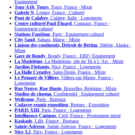
Équipement
Tour A10, Tours
, Tours, France · Mixte
Galerie N
, Lemuy, France · Culturel
Pont de Calabre
, Calabre, Italie · Logements
Centre culturel Paul Éluard
, Cugnaux, France ·
Equipement culturel
Stations Fantôme
, Paris · Equipement culturel
City Sand
, Sahara, Maroc · Mixte
Liaison des continents, Détroit de Béring
, Sibérie, Alaska ·
Mixte
Gare de Bondy
, Bondy, France · ERP / Equipement
La Madeleine
, La Madeleine, site du Tir à L’Arc · Mixte
Jardins Flottants
, Nice, France · Logements
La Halle Créative
, Saint-Denis, France · Mixte
Le Potager de Villiers
, Villiers-sur-Marne, France ·
Logements
Rue Neuve, Rue Haute
, Bruxelles, Belgique · Mixte
Studios de cinema
, Confidentiel · Equipement culturel
Wellcome
, Paris · Bureaux
Cadavre exquis exposition
, Rennes · Exposition
PARIS XIII
, Paris, France · Logements
Intelligence Campus
, Creil, France · Programme mixte
Kaskade
, Lille, France · Bureaux
Sainte-Adresse
, Sainte-Adresse, France · Logements
Nice 3.2
, Nice, France · Logements