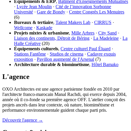
Équipements & ERP
,
Bâtiment d'Enseignements Mutualisés
·
Lycée Jean Moulin
·
Cité de l’innovation Sorbonne
Université
·
Gare de Bondy
·
Centre Congrès Les Menuires
(6)
Bureaux & tertiaire
,
Talent Makers Lab
·
CIRRUS
·
Wellcome
·
Kaskade
Projets mixtes & urbanisme
,
Mille Arbres
·
City Sand
·
Liaison des continents, Détroit de Béring
·
La Madeleine
·
La
Halle Créative
(20)
Équipements culturels
,
Centre culturel Paul Éluard
·
Stations Fantôme
·
Studios de cinema
·
Cadavre exquis
exposition
·
Pavillon augmenté de l'Arsenal
(7)
Architecture durable & biomimétisme
,
Hôtel Bamako
L'agence
OXO Architectes est une agence parisienne fondée en 2010 par
l'architecte franco-marocain Manal Rachdi, qui exerce depuis 2004,
année où il co-fonde sa première agence OFF. L'atelier conçoit des
projets ancrés dans leur contexte, où nature, biomimétisme et
performance environnementale guident chaque parti pris.
Découvrir l'agence →