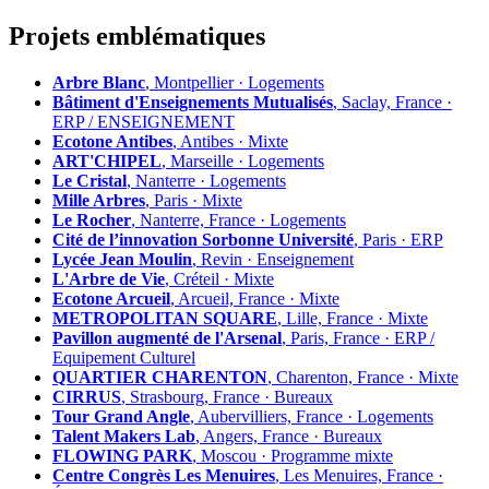
Projets emblématiques
Arbre Blanc
, Montpellier · Logements
Bâtiment d'Enseignements Mutualisés
, Saclay, France ·
ERP / ENSEIGNEMENT
Ecotone Antibes
, Antibes · Mixte
ART'CHIPEL
, Marseille · Logements
Le Cristal
, Nanterre · Logements
Mille Arbres
, Paris · Mixte
Le Rocher
, Nanterre, France · Logements
Cité de l’innovation Sorbonne Université
, Paris · ERP
Lycée Jean Moulin
, Revin · Enseignement
L'Arbre de Vie
, Créteil · Mixte
Ecotone Arcueil
, Arcueil, France · Mixte
METROPOLITAN SQUARE
, Lille, France · Mixte
Pavillon augmenté de l'Arsenal
, Paris, France · ERP /
Equipement Culturel
QUARTIER CHARENTON
, Charenton, France · Mixte
CIRRUS
, Strasbourg, France · Bureaux
Tour Grand Angle
, Aubervilliers, France · Logements
Talent Makers Lab
, Angers, France · Bureaux
FLOWING PARK
, Moscou · Programme mixte
Centre Congrès Les Menuires
, Les Menuires, France ·