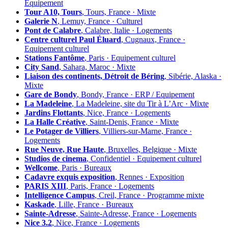
Équipement
Tour A10, Tours
, Tours, France · Mixte
Galerie N
, Lemuy, France · Culturel
Pont de Calabre
, Calabre, Italie · Logements
Centre culturel Paul Éluard
, Cugnaux, France ·
Equipement culturel
Stations Fantôme
, Paris · Equipement culturel
City Sand
, Sahara, Maroc · Mixte
Liaison des continents, Détroit de Béring
, Sibérie, Alaska ·
Mixte
Gare de Bondy
, Bondy, France · ERP / Equipement
La Madeleine
, La Madeleine, site du Tir à L’Arc · Mixte
Jardins Flottants
, Nice, France · Logements
La Halle Créative
, Saint-Denis, France · Mixte
Le Potager de Villiers
, Villiers-sur-Marne, France ·
Logements
Rue Neuve, Rue Haute
, Bruxelles, Belgique · Mixte
Studios de cinema
, Confidentiel · Equipement culturel
Wellcome
, Paris · Bureaux
Cadavre exquis exposition
, Rennes · Exposition
PARIS XIII
, Paris, France · Logements
Intelligence Campus
, Creil, France · Programme mixte
Kaskade
, Lille, France · Bureaux
Sainte-Adresse
, Sainte-Adresse, France · Logements
Nice 3.2
, Nice, France · Logements