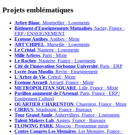
Projets emblématiques
Arbre Blanc
, Montpellier · Logements
Bâtiment d'Enseignements Mutualisés
, Saclay, France ·
ERP / ENSEIGNEMENT
Ecotone Antibes
, Antibes · Mixte
ART'CHIPEL
, Marseille · Logements
Le Cristal
, Nanterre · Logements
Mille Arbres
, Paris · Mixte
Le Rocher
, Nanterre, France · Logements
Cité de l’innovation Sorbonne Université
, Paris · ERP
Lycée Jean Moulin
, Revin · Enseignement
L'Arbre de Vie
, Créteil · Mixte
Ecotone Arcueil
, Arcueil, France · Mixte
METROPOLITAN SQUARE
, Lille, France · Mixte
Pavillon augmenté de l'Arsenal
, Paris, France · ERP /
Equipement Culturel
QUARTIER CHARENTON
, Charenton, France · Mixte
CIRRUS
, Strasbourg, France · Bureaux
Tour Grand Angle
, Aubervilliers, France · Logements
Talent Makers Lab
, Angers, France · Bureaux
FLOWING PARK
, Moscou · Programme mixte
Centre Congrès Les Menuires
, Les Menuires, France ·