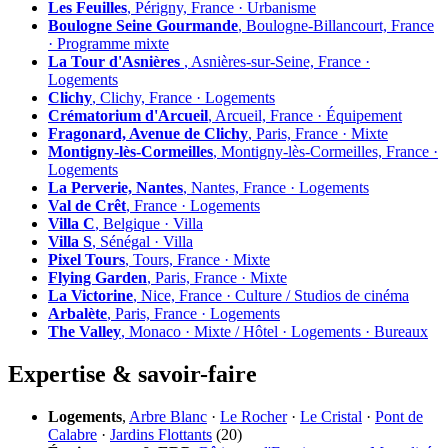
Les Feuilles
, Périgny, France · Urbanisme
Boulogne Seine Gourmande
, Boulogne-Billancourt, France
· Programme mixte
La Tour d'Asnières
, Asnières-sur-Seine, France ·
Logements
Clichy
, Clichy, France · Logements
Crématorium d'Arcueil
, Arcueil, France · Équipement
Fragonard, Avenue de Clichy
, Paris, France · Mixte
Montigny-lès-Cormeilles
, Montigny-lès-Cormeilles, France ·
Logements
La Perverie, Nantes
, Nantes, France · Logements
Val de Crêt
, France · Logements
Villa C
, Belgique · Villa
Villa S
, Sénégal · Villa
Pixel Tours
, Tours, France · Mixte
Flying Garden
, Paris, France · Mixte
La Victorine
, Nice, France · Culture / Studios de cinéma
Arbalète
, Paris, France · Logements
The Valley
, Monaco · Mixte / Hôtel · Logements · Bureaux
Expertise & savoir-faire
Logements
,
Arbre Blanc
·
Le Rocher
·
Le Cristal
·
Pont de
Calabre
·
Jardins Flottants
(20)