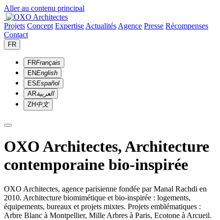
Aller au contenu principal
Projets
Concept
Expertise
Actualités
Agence
Presse
Récompenses
Contact
FR
FR
Français
EN
English
ES
Español
AR
العربية
ZH
中文
OXO Architectes, Architecture
contemporaine bio-inspirée
OXO Architectes, agence parisienne fondée par Manal Rachdi en
2010. Architecture biomimétique et bio-inspirée : logements,
équipements, bureaux et projets mixtes. Projets emblématiques :
Arbre Blanc à Montpellier, Mille Arbres à Paris, Ecotone à Arcueil.