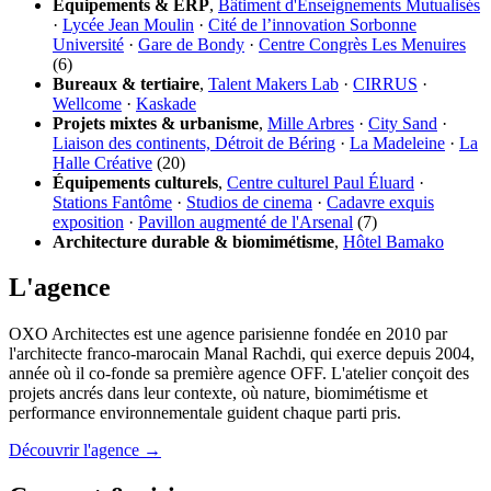
Équipements & ERP
,
Bâtiment d'Enseignements Mutualisés
·
Lycée Jean Moulin
·
Cité de l’innovation Sorbonne
Université
·
Gare de Bondy
·
Centre Congrès Les Menuires
(6)
Bureaux & tertiaire
,
Talent Makers Lab
·
CIRRUS
·
Wellcome
·
Kaskade
Projets mixtes & urbanisme
,
Mille Arbres
·
City Sand
·
Liaison des continents, Détroit de Béring
·
La Madeleine
·
La
Halle Créative
(20)
Équipements culturels
,
Centre culturel Paul Éluard
·
Stations Fantôme
·
Studios de cinema
·
Cadavre exquis
exposition
·
Pavillon augmenté de l'Arsenal
(7)
Architecture durable & biomimétisme
,
Hôtel Bamako
L'agence
OXO Architectes est une agence parisienne fondée en 2010 par
l'architecte franco-marocain Manal Rachdi, qui exerce depuis 2004,
année où il co-fonde sa première agence OFF. L'atelier conçoit des
projets ancrés dans leur contexte, où nature, biomimétisme et
performance environnementale guident chaque parti pris.
Découvrir l'agence →