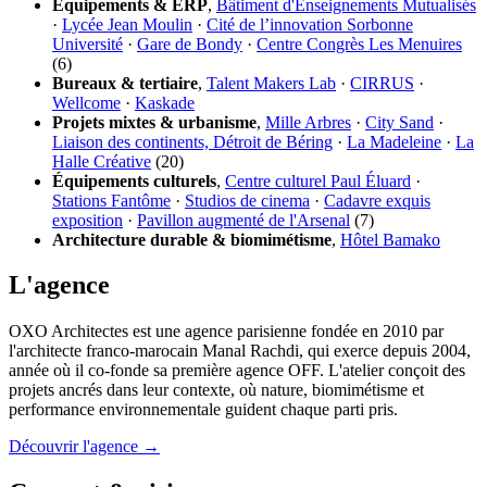
Équipements & ERP
,
Bâtiment d'Enseignements Mutualisés
·
Lycée Jean Moulin
·
Cité de l’innovation Sorbonne
Université
·
Gare de Bondy
·
Centre Congrès Les Menuires
(6)
Bureaux & tertiaire
,
Talent Makers Lab
·
CIRRUS
·
Wellcome
·
Kaskade
Projets mixtes & urbanisme
,
Mille Arbres
·
City Sand
·
Liaison des continents, Détroit de Béring
·
La Madeleine
·
La
Halle Créative
(20)
Équipements culturels
,
Centre culturel Paul Éluard
·
Stations Fantôme
·
Studios de cinema
·
Cadavre exquis
exposition
·
Pavillon augmenté de l'Arsenal
(7)
Architecture durable & biomimétisme
,
Hôtel Bamako
L'agence
OXO Architectes est une agence parisienne fondée en 2010 par
l'architecte franco-marocain Manal Rachdi, qui exerce depuis 2004,
année où il co-fonde sa première agence OFF. L'atelier conçoit des
projets ancrés dans leur contexte, où nature, biomimétisme et
performance environnementale guident chaque parti pris.
Découvrir l'agence →