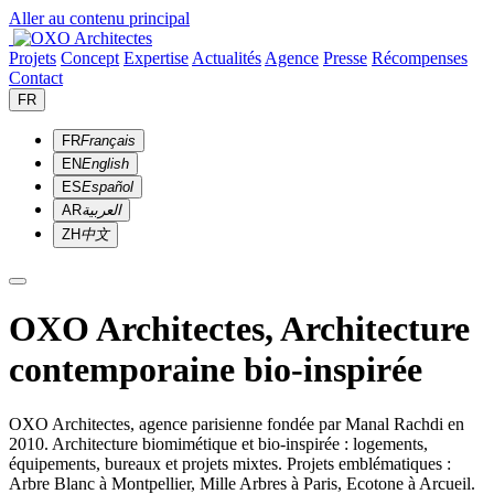
Aller au contenu principal
Projets
Concept
Expertise
Actualités
Agence
Presse
Récompenses
Contact
FR
FR
Français
EN
English
ES
Español
AR
العربية
ZH
中文
OXO Architectes, Architecture
contemporaine bio-inspirée
OXO Architectes, agence parisienne fondée par Manal Rachdi en
2010. Architecture biomimétique et bio-inspirée : logements,
équipements, bureaux et projets mixtes. Projets emblématiques :
Arbre Blanc à Montpellier, Mille Arbres à Paris, Ecotone à Arcueil.