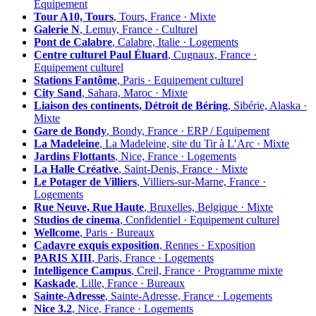
Équipement
Tour A10, Tours
, Tours, France · Mixte
Galerie N
, Lemuy, France · Culturel
Pont de Calabre
, Calabre, Italie · Logements
Centre culturel Paul Éluard
, Cugnaux, France ·
Equipement culturel
Stations Fantôme
, Paris · Equipement culturel
City Sand
, Sahara, Maroc · Mixte
Liaison des continents, Détroit de Béring
, Sibérie, Alaska ·
Mixte
Gare de Bondy
, Bondy, France · ERP / Equipement
La Madeleine
, La Madeleine, site du Tir à L’Arc · Mixte
Jardins Flottants
, Nice, France · Logements
La Halle Créative
, Saint-Denis, France · Mixte
Le Potager de Villiers
, Villiers-sur-Marne, France ·
Logements
Rue Neuve, Rue Haute
, Bruxelles, Belgique · Mixte
Studios de cinema
, Confidentiel · Equipement culturel
Wellcome
, Paris · Bureaux
Cadavre exquis exposition
, Rennes · Exposition
PARIS XIII
, Paris, France · Logements
Intelligence Campus
, Creil, France · Programme mixte
Kaskade
, Lille, France · Bureaux
Sainte-Adresse
, Sainte-Adresse, France · Logements
Nice 3.2
, Nice, France · Logements