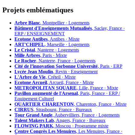
Projets emblématiques
Arbre Blanc
, Montpellier · Logements
Bâtiment d'Enseignements Mutualisés
, Saclay, France ·
ERP / ENSEIGNEMENT
Ecotone Antibes
, Antibes · Mixte
ART'CHIPEL
, Marseille · Logements
Le Cristal
, Nanterre · Logements
Mille Arbres
, Paris · Mixte
Le Rocher
, Nanterre, France · Logements
Cité de l’innovation Sorbonne Université
, Paris · ERP
Lycée Jean Moulin
, Revin · Enseignement
L'Arbre de Vie
, Créteil · Mixte
Ecotone Arcueil
, Arcueil, France · Mixte
METROPOLITAN SQUARE
, Lille, France · Mixte
Pavillon augmenté de l'Arsenal
, Paris, France · ERP /
Equipement Culturel
QUARTIER CHARENTON
, Charenton, France · Mixte
CIRRUS
, Strasbourg, France · Bureaux
Tour Grand Angle
, Aubervilliers, France · Logements
Talent Makers Lab
, Angers, France · Bureaux
FLOWING PARK
, Moscou · Programme mixte
Centre Congrès Les Menuires
, Les Menuires, France ·