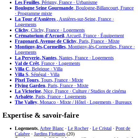
Les Feuilles
, Périgny, France · Urbanisme
Boulogne Seine Gourmande
, Boulogne-Billancourt, France
· Programme mixte
La Tour d'Asnières
, Asnières-sur-Seine, France ·
Logements
Clichy
, Clichy, France · Logements
Crématorium d'Arcueil
, Arcueil, France · Équipement
Fragonard, Avenue de Clichy
, Paris, France · Mixte
Montigny-lès-Cormeilles
, Montigny-lès-Cormeilles, France ·
Logements
La Perverie, Nantes
, Nantes, France · Logements
Val de Crêt
, France · Logements
Villa C
, Belgique · Villa
Villa S
, Sénégal · Villa
Pixel Tours
, Tours, France · Mixte
Flying Garden
, Paris, France · Mixte
La Victorine
, Nice, France · Culture / Studios de cinéma
Arbalète
, Paris, France · Logements
The Valley
, Monaco · Mixte / Hôtel · Logements · Bureaux
Expertise & savoir-faire
Logements
,
Arbre Blanc
·
Le Rocher
·
Le Cristal
·
Pont de
Calabre
·
Jardins Flottants
(20)