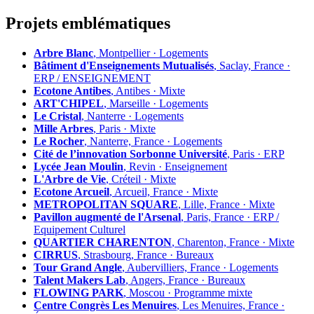
Projets emblématiques
Arbre Blanc
, Montpellier · Logements
Bâtiment d'Enseignements Mutualisés
, Saclay, France ·
ERP / ENSEIGNEMENT
Ecotone Antibes
, Antibes · Mixte
ART'CHIPEL
, Marseille · Logements
Le Cristal
, Nanterre · Logements
Mille Arbres
, Paris · Mixte
Le Rocher
, Nanterre, France · Logements
Cité de l’innovation Sorbonne Université
, Paris · ERP
Lycée Jean Moulin
, Revin · Enseignement
L'Arbre de Vie
, Créteil · Mixte
Ecotone Arcueil
, Arcueil, France · Mixte
METROPOLITAN SQUARE
, Lille, France · Mixte
Pavillon augmenté de l'Arsenal
, Paris, France · ERP /
Equipement Culturel
QUARTIER CHARENTON
, Charenton, France · Mixte
CIRRUS
, Strasbourg, France · Bureaux
Tour Grand Angle
, Aubervilliers, France · Logements
Talent Makers Lab
, Angers, France · Bureaux
FLOWING PARK
, Moscou · Programme mixte
Centre Congrès Les Menuires
, Les Menuires, France ·