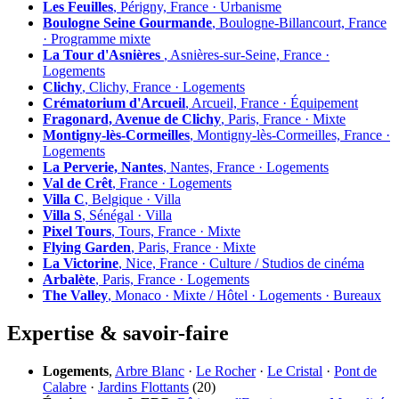
Les Feuilles
, Périgny, France · Urbanisme
Boulogne Seine Gourmande
, Boulogne-Billancourt, France
· Programme mixte
La Tour d'Asnières
, Asnières-sur-Seine, France ·
Logements
Clichy
, Clichy, France · Logements
Crématorium d'Arcueil
, Arcueil, France · Équipement
Fragonard, Avenue de Clichy
, Paris, France · Mixte
Montigny-lès-Cormeilles
, Montigny-lès-Cormeilles, France ·
Logements
La Perverie, Nantes
, Nantes, France · Logements
Val de Crêt
, France · Logements
Villa C
, Belgique · Villa
Villa S
, Sénégal · Villa
Pixel Tours
, Tours, France · Mixte
Flying Garden
, Paris, France · Mixte
La Victorine
, Nice, France · Culture / Studios de cinéma
Arbalète
, Paris, France · Logements
The Valley
, Monaco · Mixte / Hôtel · Logements · Bureaux
Expertise & savoir-faire
Logements
,
Arbre Blanc
·
Le Rocher
·
Le Cristal
·
Pont de
Calabre
·
Jardins Flottants
(20)