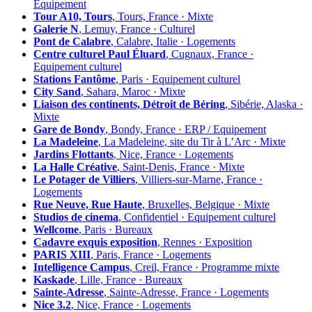
Équipement
Tour A10, Tours
, Tours, France · Mixte
Galerie N
, Lemuy, France · Culturel
Pont de Calabre
, Calabre, Italie · Logements
Centre culturel Paul Éluard
, Cugnaux, France ·
Equipement culturel
Stations Fantôme
, Paris · Equipement culturel
City Sand
, Sahara, Maroc · Mixte
Liaison des continents, Détroit de Béring
, Sibérie, Alaska ·
Mixte
Gare de Bondy
, Bondy, France · ERP / Equipement
La Madeleine
, La Madeleine, site du Tir à L’Arc · Mixte
Jardins Flottants
, Nice, France · Logements
La Halle Créative
, Saint-Denis, France · Mixte
Le Potager de Villiers
, Villiers-sur-Marne, France ·
Logements
Rue Neuve, Rue Haute
, Bruxelles, Belgique · Mixte
Studios de cinema
, Confidentiel · Equipement culturel
Wellcome
, Paris · Bureaux
Cadavre exquis exposition
, Rennes · Exposition
PARIS XIII
, Paris, France · Logements
Intelligence Campus
, Creil, France · Programme mixte
Kaskade
, Lille, France · Bureaux
Sainte-Adresse
, Sainte-Adresse, France · Logements
Nice 3.2
, Nice, France · Logements