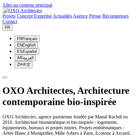
Aller au contenu principal
Projets
Concept
Expertise
Actualités
Agence
Presse
Récompenses
Contact
FR
FR
Français
EN
English
ES
Español
AR
العربية
ZH
中文
OXO Architectes, Architecture
contemporaine bio-inspirée
OXO Architectes, agence parisienne fondée par Manal Rachdi en
2010. Architecture biomimétique et bio-inspirée : logements,
équipements, bureaux et projets mixtes. Projets emblématiques :
Arbre Blanc à Montpellier, Mille Arbres à Paris, Ecotone à Arcueil.