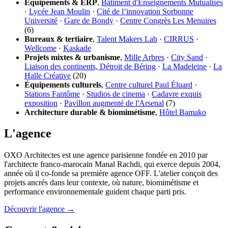
Équipements & ERP
,
Bâtiment d'Enseignements Mutualisés
·
Lycée Jean Moulin
·
Cité de l’innovation Sorbonne
Université
·
Gare de Bondy
·
Centre Congrès Les Menuires
(6)
Bureaux & tertiaire
,
Talent Makers Lab
·
CIRRUS
·
Wellcome
·
Kaskade
Projets mixtes & urbanisme
,
Mille Arbres
·
City Sand
·
Liaison des continents, Détroit de Béring
·
La Madeleine
·
La
Halle Créative
(20)
Équipements culturels
,
Centre culturel Paul Éluard
·
Stations Fantôme
·
Studios de cinema
·
Cadavre exquis
exposition
·
Pavillon augmenté de l'Arsenal
(7)
Architecture durable & biomimétisme
,
Hôtel Bamako
L'agence
OXO Architectes est une agence parisienne fondée en 2010 par
l'architecte franco-marocain Manal Rachdi, qui exerce depuis 2004,
année où il co-fonde sa première agence OFF. L'atelier conçoit des
projets ancrés dans leur contexte, où nature, biomimétisme et
performance environnementale guident chaque parti pris.
Découvrir l'agence →