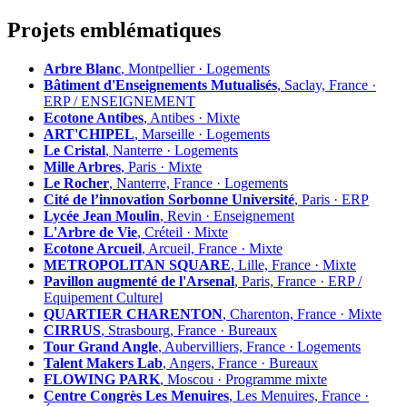
Projets emblématiques
Arbre Blanc
, Montpellier · Logements
Bâtiment d'Enseignements Mutualisés
, Saclay, France ·
ERP / ENSEIGNEMENT
Ecotone Antibes
, Antibes · Mixte
ART'CHIPEL
, Marseille · Logements
Le Cristal
, Nanterre · Logements
Mille Arbres
, Paris · Mixte
Le Rocher
, Nanterre, France · Logements
Cité de l’innovation Sorbonne Université
, Paris · ERP
Lycée Jean Moulin
, Revin · Enseignement
L'Arbre de Vie
, Créteil · Mixte
Ecotone Arcueil
, Arcueil, France · Mixte
METROPOLITAN SQUARE
, Lille, France · Mixte
Pavillon augmenté de l'Arsenal
, Paris, France · ERP /
Equipement Culturel
QUARTIER CHARENTON
, Charenton, France · Mixte
CIRRUS
, Strasbourg, France · Bureaux
Tour Grand Angle
, Aubervilliers, France · Logements
Talent Makers Lab
, Angers, France · Bureaux
FLOWING PARK
, Moscou · Programme mixte
Centre Congrès Les Menuires
, Les Menuires, France ·