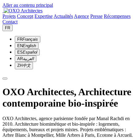
Aller au contenu principal
Projets
Concept
Expertise
Actualités
Agence
Presse
Récompenses
Contact
FR
FR
Français
EN
English
ES
Español
AR
العربية
ZH
中文
OXO Architectes, Architecture
contemporaine bio-inspirée
OXO Architectes, agence parisienne fondée par Manal Rachdi en
2010. Architecture biomimétique et bio-inspirée : logements,
équipements, bureaux et projets mixtes. Projets emblématiques :
Arbre Blanc à Montpellier, Mille Arbres à Paris, Ecotone à Arcueil.