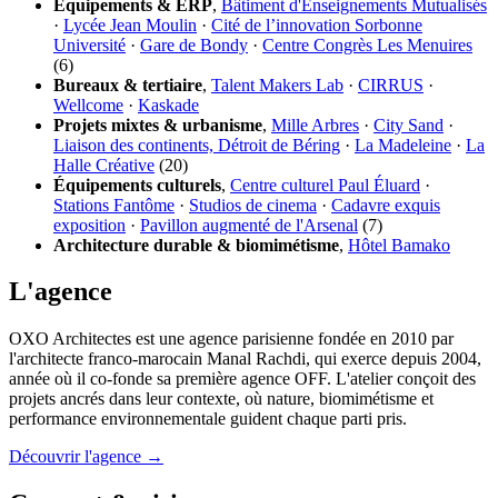
Équipements & ERP
,
Bâtiment d'Enseignements Mutualisés
·
Lycée Jean Moulin
·
Cité de l’innovation Sorbonne
Université
·
Gare de Bondy
·
Centre Congrès Les Menuires
(6)
Bureaux & tertiaire
,
Talent Makers Lab
·
CIRRUS
·
Wellcome
·
Kaskade
Projets mixtes & urbanisme
,
Mille Arbres
·
City Sand
·
Liaison des continents, Détroit de Béring
·
La Madeleine
·
La
Halle Créative
(20)
Équipements culturels
,
Centre culturel Paul Éluard
·
Stations Fantôme
·
Studios de cinema
·
Cadavre exquis
exposition
·
Pavillon augmenté de l'Arsenal
(7)
Architecture durable & biomimétisme
,
Hôtel Bamako
L'agence
OXO Architectes est une agence parisienne fondée en 2010 par
l'architecte franco-marocain Manal Rachdi, qui exerce depuis 2004,
année où il co-fonde sa première agence OFF. L'atelier conçoit des
projets ancrés dans leur contexte, où nature, biomimétisme et
performance environnementale guident chaque parti pris.
Découvrir l'agence →