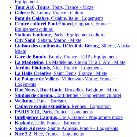
Équipement
Tour A10, Tours
, Tours, France · Mixte
Galerie N
, Lemuy, France · Culturel
Pont de Calabre
, Calabre, Italie · Logements
Centre culturel Paul Éluard
, Cugnaux, France ·
Equipement culturel
Stations Fantôme
, Paris · Equipement culturel
City Sand
, Sahara, Maroc · Mixte
Liaison des continents, Détroit de Béring
, Sibérie, Alaska ·
Mixte
Gare de Bondy
, Bondy, France · ERP / Equipement
La Madeleine
, La Madeleine, site du Tir à L’Arc · Mixte
Jardins Flottants
, Nice, France · Logements
La Halle Créative
, Saint-Denis, France · Mixte
Le Potager de Villiers
, Villiers-sur-Marne, France ·
Logements
Rue Neuve, Rue Haute
, Bruxelles, Belgique · Mixte
Studios de cinema
, Confidentiel · Equipement culturel
Wellcome
, Paris · Bureaux
Cadavre exquis exposition
, Rennes · Exposition
PARIS XIII
, Paris, France · Logements
Intelligence Campus
, Creil, France · Programme mixte
Kaskade
, Lille, France · Bureaux
Sainte-Adresse
, Sainte-Adresse, France · Logements
Nice 3.2
, Nice, France · Logements