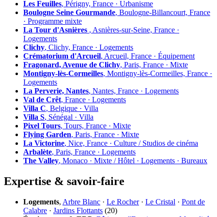
Les Feuilles
, Périgny, France · Urbanisme
Boulogne Seine Gourmande
, Boulogne-Billancourt, France
· Programme mixte
La Tour d'Asnières
, Asnières-sur-Seine, France ·
Logements
Clichy
, Clichy, France · Logements
Crématorium d'Arcueil
, Arcueil, France · Équipement
Fragonard, Avenue de Clichy
, Paris, France · Mixte
Montigny-lès-Cormeilles
, Montigny-lès-Cormeilles, France ·
Logements
La Perverie, Nantes
, Nantes, France · Logements
Val de Crêt
, France · Logements
Villa C
, Belgique · Villa
Villa S
, Sénégal · Villa
Pixel Tours
, Tours, France · Mixte
Flying Garden
, Paris, France · Mixte
La Victorine
, Nice, France · Culture / Studios de cinéma
Arbalète
, Paris, France · Logements
The Valley
, Monaco · Mixte / Hôtel · Logements · Bureaux
Expertise & savoir-faire
Logements
,
Arbre Blanc
·
Le Rocher
·
Le Cristal
·
Pont de
Calabre
·
Jardins Flottants
(20)