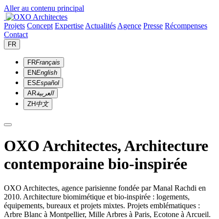
Aller au contenu principal
Projets
Concept
Expertise
Actualités
Agence
Presse
Récompenses
Contact
FR
FR
Français
EN
English
ES
Español
AR
العربية
ZH
中文
OXO Architectes, Architecture
contemporaine bio-inspirée
OXO Architectes, agence parisienne fondée par Manal Rachdi en
2010. Architecture biomimétique et bio-inspirée : logements,
équipements, bureaux et projets mixtes. Projets emblématiques :
Arbre Blanc à Montpellier, Mille Arbres à Paris, Ecotone à Arcueil.