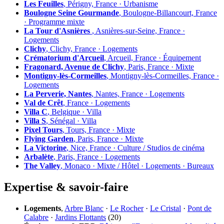
Les Feuilles
, Périgny, France · Urbanisme
Boulogne Seine Gourmande
, Boulogne-Billancourt, France
· Programme mixte
La Tour d'Asnières
, Asnières-sur-Seine, France ·
Logements
Clichy
, Clichy, France · Logements
Crématorium d'Arcueil
, Arcueil, France · Équipement
Fragonard, Avenue de Clichy
, Paris, France · Mixte
Montigny-lès-Cormeilles
, Montigny-lès-Cormeilles, France ·
Logements
La Perverie, Nantes
, Nantes, France · Logements
Val de Crêt
, France · Logements
Villa C
, Belgique · Villa
Villa S
, Sénégal · Villa
Pixel Tours
, Tours, France · Mixte
Flying Garden
, Paris, France · Mixte
La Victorine
, Nice, France · Culture / Studios de cinéma
Arbalète
, Paris, France · Logements
The Valley
, Monaco · Mixte / Hôtel · Logements · Bureaux
Expertise & savoir-faire
Logements
,
Arbre Blanc
·
Le Rocher
·
Le Cristal
·
Pont de
Calabre
·
Jardins Flottants
(20)