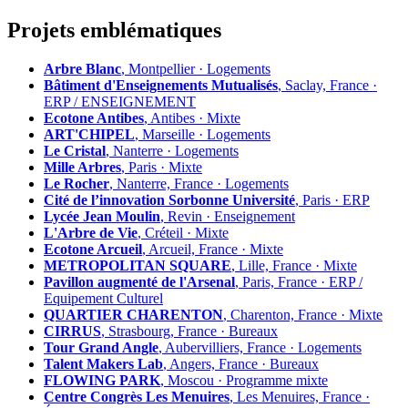
Projets emblématiques
Arbre Blanc
, Montpellier · Logements
Bâtiment d'Enseignements Mutualisés
, Saclay, France ·
ERP / ENSEIGNEMENT
Ecotone Antibes
, Antibes · Mixte
ART'CHIPEL
, Marseille · Logements
Le Cristal
, Nanterre · Logements
Mille Arbres
, Paris · Mixte
Le Rocher
, Nanterre, France · Logements
Cité de l’innovation Sorbonne Université
, Paris · ERP
Lycée Jean Moulin
, Revin · Enseignement
L'Arbre de Vie
, Créteil · Mixte
Ecotone Arcueil
, Arcueil, France · Mixte
METROPOLITAN SQUARE
, Lille, France · Mixte
Pavillon augmenté de l'Arsenal
, Paris, France · ERP /
Equipement Culturel
QUARTIER CHARENTON
, Charenton, France · Mixte
CIRRUS
, Strasbourg, France · Bureaux
Tour Grand Angle
, Aubervilliers, France · Logements
Talent Makers Lab
, Angers, France · Bureaux
FLOWING PARK
, Moscou · Programme mixte
Centre Congrès Les Menuires
, Les Menuires, France ·