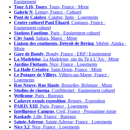
Équipement
Tour A10, Tours
, Tours, France · Mixte
Galerie N
, Lemuy, France · Culturel
Pont de Calabre
, Calabre, Italie · Logements
Centre culturel Paul Éluard
, Cugnaux, France ·
Equipement culturel
Stations Fantôme
, Paris · Equipement culturel
City Sand
, Sahara, Maroc · Mixte
Liaison des continents, Détroit de Béring
, Sibérie, Alaska ·
Mixte
Gare de Bondy
, Bondy, France · ERP / Equipement
La Madeleine
, La Madeleine, site du Tir à L’Arc · Mixte
Jardins Flottants
, Nice, France · Logements
La Halle Créative
, Saint-Denis, France · Mixte
Le Potager de Villiers
, Villiers-sur-Marne, France ·
Logements
Rue Neuve, Rue Haute
, Bruxelles, Belgique · Mixte
Studios de cinema
, Confidentiel · Equipement culturel
Wellcome
, Paris · Bureaux
Cadavre exquis exposition
, Rennes · Exposition
PARIS XIII
, Paris, France · Logements
Intelligence Campus
, Creil, France · Programme mixte
Kaskade
, Lille, France · Bureaux
Sainte-Adresse
, Sainte-Adresse, France · Logements
Nice 3.2
, Nice, France · Logements