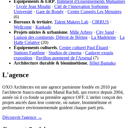
Équipements & ERP
,
Bâtiment d'Enseignements Mutualisés
·
Lycée Jean Moulin
·
Cité de l’innovation Sorbonne
Université
·
Gare de Bondy
·
Centre Congrès Les Menuires
(6)
Bureaux & tertiaire
,
Talent Makers Lab
·
CIRRUS
·
Wellcome
·
Kaskade
Projets mixtes & urbanisme
,
Mille Arbres
·
City Sand
·
Liaison des continents, Détroit de Béring
·
La Madeleine
·
La
Halle Créative
(20)
Équipements culturels
,
Centre culturel Paul Éluard
·
Stations Fantôme
·
Studios de cinema
·
Cadavre exquis
exposition
·
Pavillon augmenté de l'Arsenal
(7)
Architecture durable & biomimétisme
,
Hôtel Bamako
L'agence
OXO Architectes est une agence parisienne fondée en 2010 par
l'architecte franco-marocain Manal Rachdi, qui exerce depuis 2004,
année où il co-fonde sa première agence OFF. L'atelier conçoit des
projets ancrés dans leur contexte, où nature, biomimétisme et
performance environnementale guident chaque parti pris.
Découvrir l'agence →