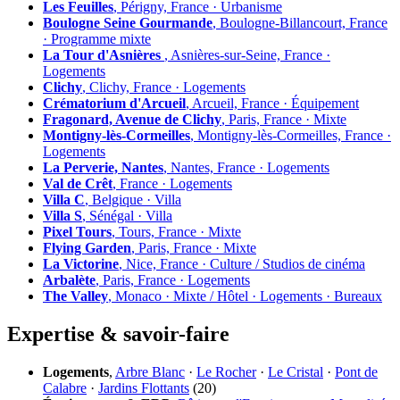
Les Feuilles
, Périgny, France · Urbanisme
Boulogne Seine Gourmande
, Boulogne-Billancourt, France
· Programme mixte
La Tour d'Asnières
, Asnières-sur-Seine, France ·
Logements
Clichy
, Clichy, France · Logements
Crématorium d'Arcueil
, Arcueil, France · Équipement
Fragonard, Avenue de Clichy
, Paris, France · Mixte
Montigny-lès-Cormeilles
, Montigny-lès-Cormeilles, France ·
Logements
La Perverie, Nantes
, Nantes, France · Logements
Val de Crêt
, France · Logements
Villa C
, Belgique · Villa
Villa S
, Sénégal · Villa
Pixel Tours
, Tours, France · Mixte
Flying Garden
, Paris, France · Mixte
La Victorine
, Nice, France · Culture / Studios de cinéma
Arbalète
, Paris, France · Logements
The Valley
, Monaco · Mixte / Hôtel · Logements · Bureaux
Expertise & savoir-faire
Logements
,
Arbre Blanc
·
Le Rocher
·
Le Cristal
·
Pont de
Calabre
·
Jardins Flottants
(20)