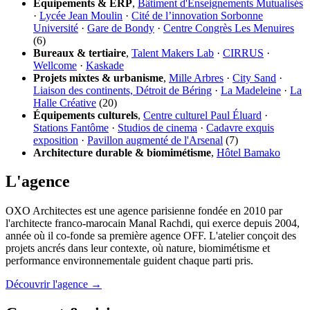
Équipements & ERP
,
Bâtiment d'Enseignements Mutualisés
·
Lycée Jean Moulin
·
Cité de l’innovation Sorbonne
Université
·
Gare de Bondy
·
Centre Congrès Les Menuires
(6)
Bureaux & tertiaire
,
Talent Makers Lab
·
CIRRUS
·
Wellcome
·
Kaskade
Projets mixtes & urbanisme
,
Mille Arbres
·
City Sand
·
Liaison des continents, Détroit de Béring
·
La Madeleine
·
La
Halle Créative
(20)
Équipements culturels
,
Centre culturel Paul Éluard
·
Stations Fantôme
·
Studios de cinema
·
Cadavre exquis
exposition
·
Pavillon augmenté de l'Arsenal
(7)
Architecture durable & biomimétisme
,
Hôtel Bamako
L'agence
OXO Architectes est une agence parisienne fondée en 2010 par
l'architecte franco-marocain Manal Rachdi, qui exerce depuis 2004,
année où il co-fonde sa première agence OFF. L'atelier conçoit des
projets ancrés dans leur contexte, où nature, biomimétisme et
performance environnementale guident chaque parti pris.
Découvrir l'agence →