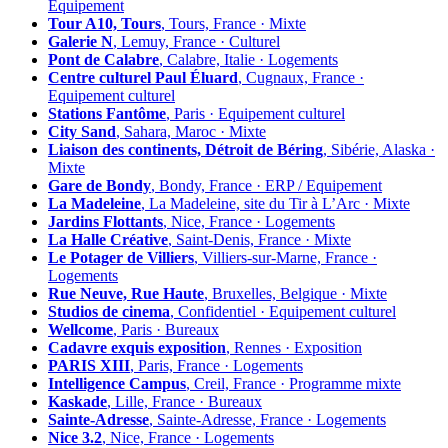
Équipement
Tour A10, Tours
, Tours, France · Mixte
Galerie N
, Lemuy, France · Culturel
Pont de Calabre
, Calabre, Italie · Logements
Centre culturel Paul Éluard
, Cugnaux, France ·
Equipement culturel
Stations Fantôme
, Paris · Equipement culturel
City Sand
, Sahara, Maroc · Mixte
Liaison des continents, Détroit de Béring
, Sibérie, Alaska ·
Mixte
Gare de Bondy
, Bondy, France · ERP / Equipement
La Madeleine
, La Madeleine, site du Tir à L’Arc · Mixte
Jardins Flottants
, Nice, France · Logements
La Halle Créative
, Saint-Denis, France · Mixte
Le Potager de Villiers
, Villiers-sur-Marne, France ·
Logements
Rue Neuve, Rue Haute
, Bruxelles, Belgique · Mixte
Studios de cinema
, Confidentiel · Equipement culturel
Wellcome
, Paris · Bureaux
Cadavre exquis exposition
, Rennes · Exposition
PARIS XIII
, Paris, France · Logements
Intelligence Campus
, Creil, France · Programme mixte
Kaskade
, Lille, France · Bureaux
Sainte-Adresse
, Sainte-Adresse, France · Logements
Nice 3.2
, Nice, France · Logements