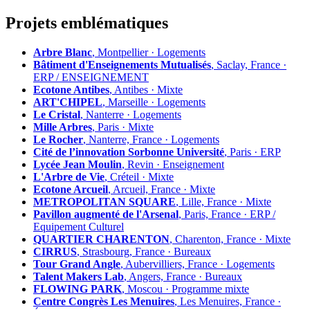
Projets emblématiques
Arbre Blanc
, Montpellier · Logements
Bâtiment d'Enseignements Mutualisés
, Saclay, France ·
ERP / ENSEIGNEMENT
Ecotone Antibes
, Antibes · Mixte
ART'CHIPEL
, Marseille · Logements
Le Cristal
, Nanterre · Logements
Mille Arbres
, Paris · Mixte
Le Rocher
, Nanterre, France · Logements
Cité de l’innovation Sorbonne Université
, Paris · ERP
Lycée Jean Moulin
, Revin · Enseignement
L'Arbre de Vie
, Créteil · Mixte
Ecotone Arcueil
, Arcueil, France · Mixte
METROPOLITAN SQUARE
, Lille, France · Mixte
Pavillon augmenté de l'Arsenal
, Paris, France · ERP /
Equipement Culturel
QUARTIER CHARENTON
, Charenton, France · Mixte
CIRRUS
, Strasbourg, France · Bureaux
Tour Grand Angle
, Aubervilliers, France · Logements
Talent Makers Lab
, Angers, France · Bureaux
FLOWING PARK
, Moscou · Programme mixte
Centre Congrès Les Menuires
, Les Menuires, France ·