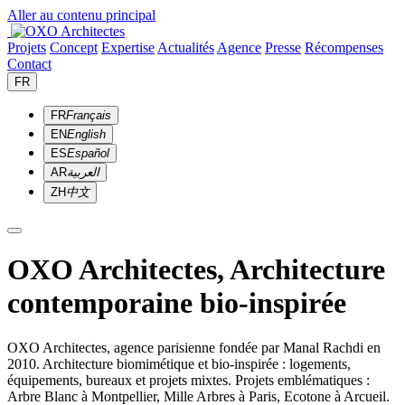
Aller au contenu principal
Projets
Concept
Expertise
Actualités
Agence
Presse
Récompenses
Contact
FR
FR
Français
EN
English
ES
Español
AR
العربية
ZH
中文
OXO Architectes, Architecture
contemporaine bio-inspirée
OXO Architectes, agence parisienne fondée par Manal Rachdi en
2010. Architecture biomimétique et bio-inspirée : logements,
équipements, bureaux et projets mixtes. Projets emblématiques :
Arbre Blanc à Montpellier, Mille Arbres à Paris, Ecotone à Arcueil.