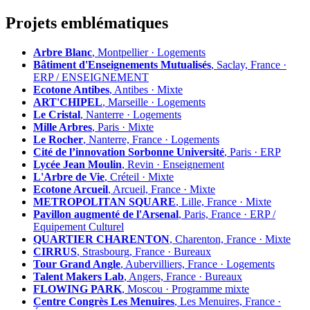
Projets emblématiques
Arbre Blanc
, Montpellier · Logements
Bâtiment d'Enseignements Mutualisés
, Saclay, France ·
ERP / ENSEIGNEMENT
Ecotone Antibes
, Antibes · Mixte
ART'CHIPEL
, Marseille · Logements
Le Cristal
, Nanterre · Logements
Mille Arbres
, Paris · Mixte
Le Rocher
, Nanterre, France · Logements
Cité de l’innovation Sorbonne Université
, Paris · ERP
Lycée Jean Moulin
, Revin · Enseignement
L'Arbre de Vie
, Créteil · Mixte
Ecotone Arcueil
, Arcueil, France · Mixte
METROPOLITAN SQUARE
, Lille, France · Mixte
Pavillon augmenté de l'Arsenal
, Paris, France · ERP /
Equipement Culturel
QUARTIER CHARENTON
, Charenton, France · Mixte
CIRRUS
, Strasbourg, France · Bureaux
Tour Grand Angle
, Aubervilliers, France · Logements
Talent Makers Lab
, Angers, France · Bureaux
FLOWING PARK
, Moscou · Programme mixte
Centre Congrès Les Menuires
, Les Menuires, France ·