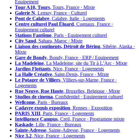
Équipement
Tour A10, Tours
, Tours, France · Mixte
Galerie N
, Lemuy, France · Culturel
Pont de Calabre
, Calabre, Italie · Logements
Centre culturel Paul Éluard
, Cugnaux, France ·
Equipement culturel
Stations Fantôme
, Paris · Equipement culturel
City Sand
, Sahara, Maroc · Mixte
Liaison des continents, Détroit de Béring
, Sibérie, Alaska ·
Mixte
Gare de Bondy
, Bondy, France · ERP / Equipement
La Madeleine
, La Madeleine, site du Tir à L’Arc · Mixte
Jardins Flottants
, Nice, France · Logements
La Halle Créative
, Saint-Denis, France · Mixte
Le Potager de Villiers
, Villiers-sur-Marne, France ·
Logements
Rue Neuve, Rue Haute
, Bruxelles, Belgique · Mixte
Studios de cinema
, Confidentiel · Equipement culturel
Wellcome
, Paris · Bureaux
Cadavre exquis exposition
, Rennes · Exposition
PARIS XIII
, Paris, France · Logements
Intelligence Campus
, Creil, France · Programme mixte
Kaskade
, Lille, France · Bureaux
Sainte-Adresse
, Sainte-Adresse, France · Logements
Nice 3.2
, Nice, France · Logements