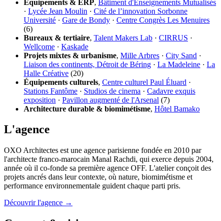
Équipements & ERP
,
Bâtiment d'Enseignements Mutualisés
·
Lycée Jean Moulin
·
Cité de l’innovation Sorbonne
Université
·
Gare de Bondy
·
Centre Congrès Les Menuires
(6)
Bureaux & tertiaire
,
Talent Makers Lab
·
CIRRUS
·
Wellcome
·
Kaskade
Projets mixtes & urbanisme
,
Mille Arbres
·
City Sand
·
Liaison des continents, Détroit de Béring
·
La Madeleine
·
La
Halle Créative
(20)
Équipements culturels
,
Centre culturel Paul Éluard
·
Stations Fantôme
·
Studios de cinema
·
Cadavre exquis
exposition
·
Pavillon augmenté de l'Arsenal
(7)
Architecture durable & biomimétisme
,
Hôtel Bamako
L'agence
OXO Architectes est une agence parisienne fondée en 2010 par
l'architecte franco-marocain Manal Rachdi, qui exerce depuis 2004,
année où il co-fonde sa première agence OFF. L'atelier conçoit des
projets ancrés dans leur contexte, où nature, biomimétisme et
performance environnementale guident chaque parti pris.
Découvrir l'agence →