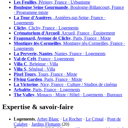
Les Feuilles
, Périgny, France · Urbanisme
Boulogne Seine Gourmande
, Boulogne-Billancourt, France
· Programme mixte
La Tour d'Asnières
, Asnières-sur-Seine, France ·
Logements
Clichy
, Clichy, France · Logements
Crématorium d'Arcueil
, Arcueil, France · Équipement
Fragonard, Avenue de Clichy
, Paris, France · Mixte
Montigny-lès-Cormeilles
, Montigny-lès-Cormeilles, France ·
Logements
La Perverie, Nantes
, Nantes, France · Logements
Val de Crêt
, France · Logements
Villa C
, Belgique · Villa
Villa S
, Sénégal · Villa
Pixel Tours
, Tours, France · Mixte
Flying Garden
, Paris, France · Mixte
La Victorine
, Nice, France · Culture / Studios de cinéma
Arbalète
, Paris, France · Logements
The Valley
, Monaco · Mixte / Hôtel · Logements · Bureaux
Expertise & savoir-faire
Logements
,
Arbre Blanc
·
Le Rocher
·
Le Cristal
·
Pont de
Calabre
·
Jardins Flottants
(20)