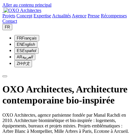
Aller au contenu principal
Projets
Concept
Expertise
Actualités
Agence
Presse
Récompenses
Contact
FR
FR
Français
EN
English
ES
Español
AR
العربية
ZH
中文
OXO Architectes, Architecture
contemporaine bio-inspirée
OXO Architectes, agence parisienne fondée par Manal Rachdi en
2010. Architecture biomimétique et bio-inspirée : logements,
équipements, bureaux et projets mixtes. Projets emblématiques :
Arbre Blanc à Montpellier, Mille Arbres à Paris, Ecotone à Arcueil.