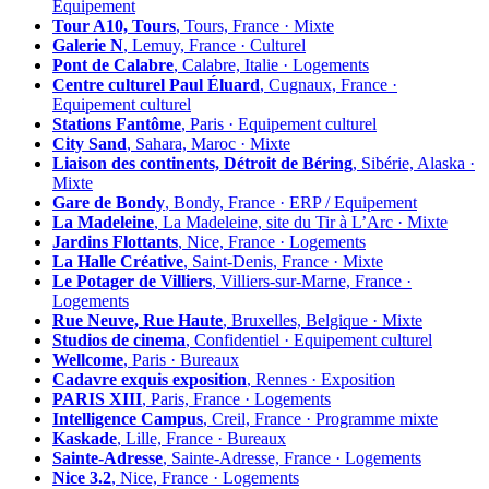
Équipement
Tour A10, Tours
, Tours, France · Mixte
Galerie N
, Lemuy, France · Culturel
Pont de Calabre
, Calabre, Italie · Logements
Centre culturel Paul Éluard
, Cugnaux, France ·
Equipement culturel
Stations Fantôme
, Paris · Equipement culturel
City Sand
, Sahara, Maroc · Mixte
Liaison des continents, Détroit de Béring
, Sibérie, Alaska ·
Mixte
Gare de Bondy
, Bondy, France · ERP / Equipement
La Madeleine
, La Madeleine, site du Tir à L’Arc · Mixte
Jardins Flottants
, Nice, France · Logements
La Halle Créative
, Saint-Denis, France · Mixte
Le Potager de Villiers
, Villiers-sur-Marne, France ·
Logements
Rue Neuve, Rue Haute
, Bruxelles, Belgique · Mixte
Studios de cinema
, Confidentiel · Equipement culturel
Wellcome
, Paris · Bureaux
Cadavre exquis exposition
, Rennes · Exposition
PARIS XIII
, Paris, France · Logements
Intelligence Campus
, Creil, France · Programme mixte
Kaskade
, Lille, France · Bureaux
Sainte-Adresse
, Sainte-Adresse, France · Logements
Nice 3.2
, Nice, France · Logements