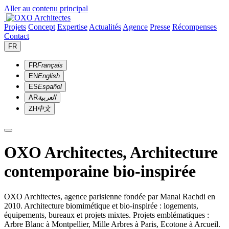
Aller au contenu principal
Projets
Concept
Expertise
Actualités
Agence
Presse
Récompenses
Contact
FR
FR
Français
EN
English
ES
Español
AR
العربية
ZH
中文
OXO Architectes, Architecture
contemporaine bio-inspirée
OXO Architectes, agence parisienne fondée par Manal Rachdi en
2010. Architecture biomimétique et bio-inspirée : logements,
équipements, bureaux et projets mixtes. Projets emblématiques :
Arbre Blanc à Montpellier, Mille Arbres à Paris, Ecotone à Arcueil.