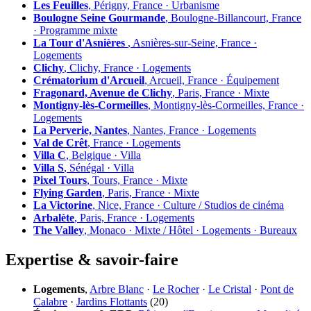
Les Feuilles
, Périgny, France · Urbanisme
Boulogne Seine Gourmande
, Boulogne-Billancourt, France
· Programme mixte
La Tour d'Asnières
, Asnières-sur-Seine, France ·
Logements
Clichy
, Clichy, France · Logements
Crématorium d'Arcueil
, Arcueil, France · Équipement
Fragonard, Avenue de Clichy
, Paris, France · Mixte
Montigny-lès-Cormeilles
, Montigny-lès-Cormeilles, France ·
Logements
La Perverie, Nantes
, Nantes, France · Logements
Val de Crêt
, France · Logements
Villa C
, Belgique · Villa
Villa S
, Sénégal · Villa
Pixel Tours
, Tours, France · Mixte
Flying Garden
, Paris, France · Mixte
La Victorine
, Nice, France · Culture / Studios de cinéma
Arbalète
, Paris, France · Logements
The Valley
, Monaco · Mixte / Hôtel · Logements · Bureaux
Expertise & savoir-faire
Logements
,
Arbre Blanc
·
Le Rocher
·
Le Cristal
·
Pont de
Calabre
·
Jardins Flottants
(20)