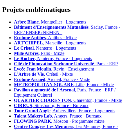
Projets emblématiques
Arbre Blanc
, Montpellier · Logements
Bâtiment d'Enseignements Mutualisés
, Saclay, France ·
ERP / ENSEIGNEMENT
Ecotone Antibes
, Antibes · Mixte
ART'CHIPEL
, Marseille · Logements
Le Cristal
, Nanterre · Logements
Mille Arbres
, Paris · Mixte
Le Rocher
, Nanterre, France · Logements
Cité de l’innovation Sorbonne Université
, Paris · ERP
Lycée Jean Moulin
, Revin · Enseignement
L'Arbre de Vie
, Créteil · Mixte
Ecotone Arcueil
, Arcueil, France · Mixte
METROPOLITAN SQUARE
, Lille, France · Mixte
Pavillon augmenté de l'Arsenal
, Paris, France · ERP /
Equipement Culturel
QUARTIER CHARENTON
, Charenton, France · Mixte
CIRRUS
, Strasbourg, France · Bureaux
Tour Grand Angle
, Aubervilliers, France · Logements
Talent Makers Lab
, Angers, France · Bureaux
FLOWING PARK
, Moscou · Programme mixte
Centre Congrès Les Menuires
, Les Menuires, France ·