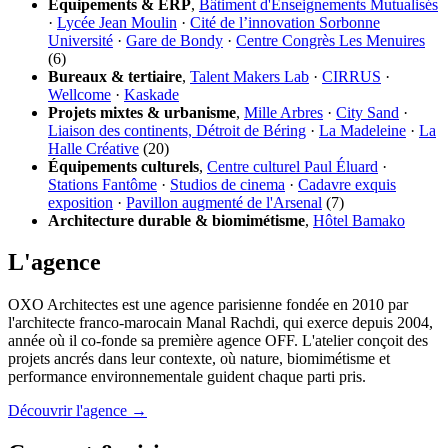
Équipements & ERP
,
Bâtiment d'Enseignements Mutualisés
·
Lycée Jean Moulin
·
Cité de l’innovation Sorbonne
Université
·
Gare de Bondy
·
Centre Congrès Les Menuires
(6)
Bureaux & tertiaire
,
Talent Makers Lab
·
CIRRUS
·
Wellcome
·
Kaskade
Projets mixtes & urbanisme
,
Mille Arbres
·
City Sand
·
Liaison des continents, Détroit de Béring
·
La Madeleine
·
La
Halle Créative
(20)
Équipements culturels
,
Centre culturel Paul Éluard
·
Stations Fantôme
·
Studios de cinema
·
Cadavre exquis
exposition
·
Pavillon augmenté de l'Arsenal
(7)
Architecture durable & biomimétisme
,
Hôtel Bamako
L'agence
OXO Architectes est une agence parisienne fondée en 2010 par
l'architecte franco-marocain Manal Rachdi, qui exerce depuis 2004,
année où il co-fonde sa première agence OFF. L'atelier conçoit des
projets ancrés dans leur contexte, où nature, biomimétisme et
performance environnementale guident chaque parti pris.
Découvrir l'agence →