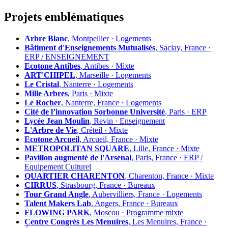
Projets emblématiques
Arbre Blanc
, Montpellier · Logements
Bâtiment d'Enseignements Mutualisés
, Saclay, France ·
ERP / ENSEIGNEMENT
Ecotone Antibes
, Antibes · Mixte
ART'CHIPEL
, Marseille · Logements
Le Cristal
, Nanterre · Logements
Mille Arbres
, Paris · Mixte
Le Rocher
, Nanterre, France · Logements
Cité de l’innovation Sorbonne Université
, Paris · ERP
Lycée Jean Moulin
, Revin · Enseignement
L'Arbre de Vie
, Créteil · Mixte
Ecotone Arcueil
, Arcueil, France · Mixte
METROPOLITAN SQUARE
, Lille, France · Mixte
Pavillon augmenté de l'Arsenal
, Paris, France · ERP /
Equipement Culturel
QUARTIER CHARENTON
, Charenton, France · Mixte
CIRRUS
, Strasbourg, France · Bureaux
Tour Grand Angle
, Aubervilliers, France · Logements
Talent Makers Lab
, Angers, France · Bureaux
FLOWING PARK
, Moscou · Programme mixte
Centre Congrès Les Menuires
, Les Menuires, France ·