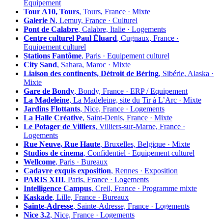
Équipement
Tour A10, Tours
, Tours, France · Mixte
Galerie N
, Lemuy, France · Culturel
Pont de Calabre
, Calabre, Italie · Logements
Centre culturel Paul Éluard
, Cugnaux, France ·
Equipement culturel
Stations Fantôme
, Paris · Equipement culturel
City Sand
, Sahara, Maroc · Mixte
Liaison des continents, Détroit de Béring
, Sibérie, Alaska ·
Mixte
Gare de Bondy
, Bondy, France · ERP / Equipement
La Madeleine
, La Madeleine, site du Tir à L’Arc · Mixte
Jardins Flottants
, Nice, France · Logements
La Halle Créative
, Saint-Denis, France · Mixte
Le Potager de Villiers
, Villiers-sur-Marne, France ·
Logements
Rue Neuve, Rue Haute
, Bruxelles, Belgique · Mixte
Studios de cinema
, Confidentiel · Equipement culturel
Wellcome
, Paris · Bureaux
Cadavre exquis exposition
, Rennes · Exposition
PARIS XIII
, Paris, France · Logements
Intelligence Campus
, Creil, France · Programme mixte
Kaskade
, Lille, France · Bureaux
Sainte-Adresse
, Sainte-Adresse, France · Logements
Nice 3.2
, Nice, France · Logements