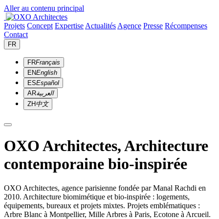
Aller au contenu principal
Projets
Concept
Expertise
Actualités
Agence
Presse
Récompenses
Contact
FR
FR
Français
EN
English
ES
Español
AR
العربية
ZH
中文
OXO Architectes, Architecture
contemporaine bio-inspirée
OXO Architectes, agence parisienne fondée par Manal Rachdi en
2010. Architecture biomimétique et bio-inspirée : logements,
équipements, bureaux et projets mixtes. Projets emblématiques :
Arbre Blanc à Montpellier, Mille Arbres à Paris, Ecotone à Arcueil.