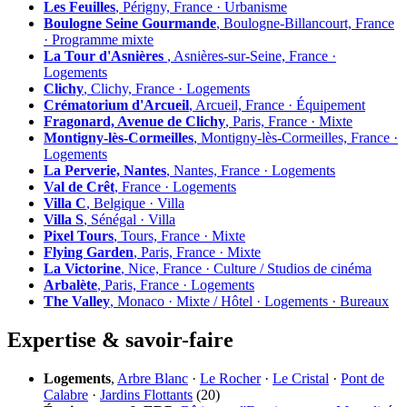
Les Feuilles
, Périgny, France · Urbanisme
Boulogne Seine Gourmande
, Boulogne-Billancourt, France
· Programme mixte
La Tour d'Asnières
, Asnières-sur-Seine, France ·
Logements
Clichy
, Clichy, France · Logements
Crématorium d'Arcueil
, Arcueil, France · Équipement
Fragonard, Avenue de Clichy
, Paris, France · Mixte
Montigny-lès-Cormeilles
, Montigny-lès-Cormeilles, France ·
Logements
La Perverie, Nantes
, Nantes, France · Logements
Val de Crêt
, France · Logements
Villa C
, Belgique · Villa
Villa S
, Sénégal · Villa
Pixel Tours
, Tours, France · Mixte
Flying Garden
, Paris, France · Mixte
La Victorine
, Nice, France · Culture / Studios de cinéma
Arbalète
, Paris, France · Logements
The Valley
, Monaco · Mixte / Hôtel · Logements · Bureaux
Expertise & savoir-faire
Logements
,
Arbre Blanc
·
Le Rocher
·
Le Cristal
·
Pont de
Calabre
·
Jardins Flottants
(20)