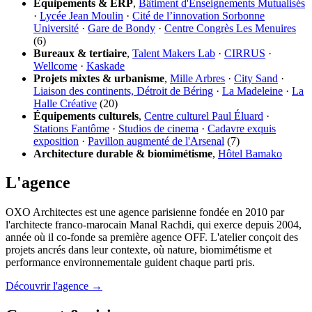
Équipements & ERP
,
Bâtiment d'Enseignements Mutualisés
·
Lycée Jean Moulin
·
Cité de l’innovation Sorbonne
Université
·
Gare de Bondy
·
Centre Congrès Les Menuires
(6)
Bureaux & tertiaire
,
Talent Makers Lab
·
CIRRUS
·
Wellcome
·
Kaskade
Projets mixtes & urbanisme
,
Mille Arbres
·
City Sand
·
Liaison des continents, Détroit de Béring
·
La Madeleine
·
La
Halle Créative
(20)
Équipements culturels
,
Centre culturel Paul Éluard
·
Stations Fantôme
·
Studios de cinema
·
Cadavre exquis
exposition
·
Pavillon augmenté de l'Arsenal
(7)
Architecture durable & biomimétisme
,
Hôtel Bamako
L'agence
OXO Architectes est une agence parisienne fondée en 2010 par
l'architecte franco-marocain Manal Rachdi, qui exerce depuis 2004,
année où il co-fonde sa première agence OFF. L'atelier conçoit des
projets ancrés dans leur contexte, où nature, biomimétisme et
performance environnementale guident chaque parti pris.
Découvrir l'agence →