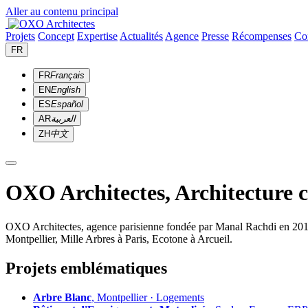
Aller au contenu principal
Projets
Concept
Expertise
Actualités
Agence
Presse
Récompenses
Co
FR
FR
Français
EN
English
ES
Español
AR
العربية
ZH
中文
OXO Architectes, Architecture 
OXO Architectes, agence parisienne fondée par Manal Rachdi en 2010. 
Montpellier, Mille Arbres à Paris, Ecotone à Arcueil.
Projets emblématiques
Arbre Blanc
, Montpellier · Logements