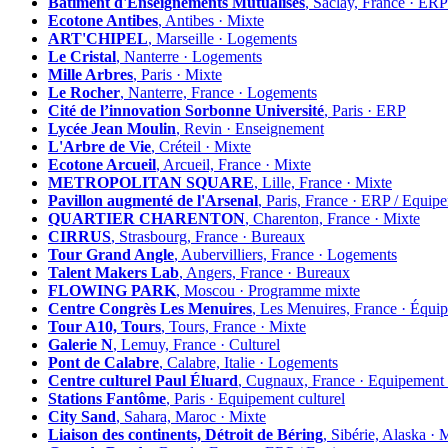
Bâtiment d'Enseignements Mutualisés
, Saclay, France ·
Ecotone Antibes
, Antibes · Mixte
ART'CHIPEL
, Marseille · Logements
Le Cristal
, Nanterre · Logements
Mille Arbres
, Paris · Mixte
Le Rocher
, Nanterre, France · Logements
Cité de l’innovation Sorbonne Université
, Paris · ERP
Lycée Jean Moulin
, Revin · Enseignement
L'Arbre de Vie
, Créteil · Mixte
Ecotone Arcueil
, Arcueil, France · Mixte
METROPOLITAN SQUARE
, Lille, France · Mixte
Pavillon augmenté de l'Arsenal
, Paris, France · ERP / Equip
QUARTIER CHARENTON
, Charenton, France · Mixte
CIRRUS
, Strasbourg, France · Bureaux
Tour Grand Angle
, Aubervilliers, France · Logements
Talent Makers Lab
, Angers, France · Bureaux
FLOWING PARK
, Moscou · Programme mixte
Centre Congrès Les Menuires
, Les Menuires, France · Équi
Tour A10, Tours
, Tours, France · Mixte
Galerie N
, Lemuy, France · Culturel
Pont de Calabre
, Calabre, Italie · Logements
Centre culturel Paul Éluard
, Cugnaux, France · Equipement 
Stations Fantôme
, Paris · Equipement culturel
City Sand
, Sahara, Maroc · Mixte
Liaison des continents, Détroit de Béring
, Sibérie, Alaska · 