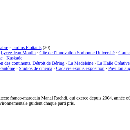
labre
·
Jardins Flottants
(20)
·
Lycée Jean Moulin
·
Cité de l’innovation Sorbonne Université
·
Gare 
me
·
Kaskade
on des continents, Détroit de Béring
·
La Madeleine
·
La Halle Créative
 Fantôme
·
Studios de cinema
·
Cadavre exquis exposition
·
Pavillon au
tecte franco-marocain Manal Rachdi, qui exerce depuis 2004, année où i
vironnementale guident chaque parti pris.