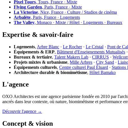
Pixel Tours
, Tours, France · Mixte
Flying Garden
, Paris, France · Mixte
La Victorine
, Nice, France · Culture / Studios de cinéma
Arbalète
, Paris, France · Logements
The Valley
, Monaco · Mixte / Hôtel · Logements · Bureaux
Expertise & savoir-faire
Logements
,
Arbre Blanc
·
Le Rocher
·
Le Cristal
·
Pont de Ca
Équipements & ERP
,
Bâtiment d'Enseignements Mutualisés
Bureaux & tertiaire
,
Talent Makers Lab
·
CIRRUS
·
Wellco
Projets mixtes & urbanisme
,
Mille Arbres
·
City Sand
·
Liais
Équipements culturels
,
Centre culturel Paul Éluard
·
Stations
Architecture durable & biomimétisme
,
Hôtel Bamako
L'agence
OXO Architectes est une agence parisienne fondée en 2010 par l'archi
ancrés dans leur contexte, où nature, biomimétisme et performance en
Découvrir l'agence →
Concept & vision