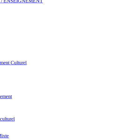
 ERP / ENSEIGNEMENT
ement Culturel
pement
culturel
Mixte