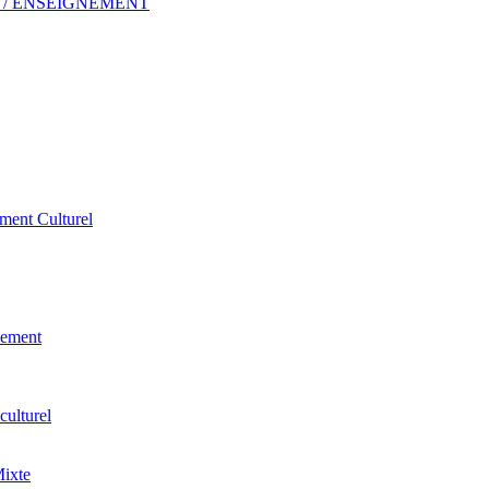
 ERP / ENSEIGNEMENT
ement Culturel
pement
culturel
Mixte