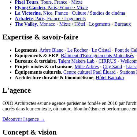
Pixel Tours
, Tours, France · Mixte
Flying Garden
, Paris, France · Mixte
La Victorine
, Nice, France · Culture / Studios de cinéma
Arbalète
, Paris, France · Logements
The Valley
, Monaco · Mixte / Hôtel · Logements · Bureaux
Expertise & savoir-faire
Logements
,
Arbre Blanc
·
Le Rocher
·
Le Cristal
·
Pont de Ca
Équipements & ERP
,
Bâtiment d'Enseignements Mutualisés
Bureaux & tertiaire
,
Talent Makers Lab
·
CIRRUS
·
Wellco
Projets mixtes & urbanisme
,
Mille Arbres
·
City Sand
·
Liais
Équipements culturels
,
Centre culturel Paul Éluard
·
Stations
Architecture durable & biomimétisme
,
Hôtel Bamako
L'agence
OXO Architectes est une agence parisienne fondée en 2010 par l'archi
ancrés dans leur contexte, où nature, biomimétisme et performance en
Découvrir l'agence →
Concept & vision