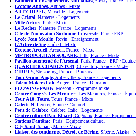
Bâtiment d'Enseignements Mutualisés
, Saclay, France ·
Ecotone Antibes
, Antibes · Mixte
ART'CHIPEL
, Marseille · Logements
Le Cristal
, Nanterre · Logements
Mille Arbres
, Paris · Mixte
Le Rocher
, Nanterre, France · Logements
Cité de l’innovation Sorbonne Université
, Paris · ERP
Lycée Jean Moulin
, Revin · Enseignement
L'Arbre de Vie
, Créteil · Mixte
Ecotone Arcueil
, Arcueil, France · Mixte
METROPOLITAN SQUARE
, Lille, France · Mixte
Pavillon augmenté de l'Arsenal
, Paris, France · ERP / Equip
QUARTIER CHARENTON
, Charenton, France · Mixte
CIRRUS
, Strasbourg, France · Bureaux
Tour Grand Angle
, Aubervilliers, France · Logements
Talent Makers Lab
, Angers, France · Bureaux
FLOWING PARK
, Moscou · Programme mixte
Centre Congrès Les Menuires
, Les Menuires, France · Équi
Tour A10, Tours
, Tours, France · Mixte
Galerie N
, Lemuy, France · Culturel
Pont de Calabre
, Calabre, Italie · Logements
Centre culturel Paul Éluard
, Cugnaux, France · Equipement 
Stations Fantôme
, Paris · Equipement culturel
City Sand
, Sahara, Maroc · Mixte
Liaison des continents, Détroit de Béring
, Sibérie, Alaska · 