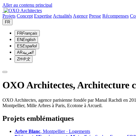
Aller au contenu principal
Projets
Concept
Expertise
Actualités
Agence
Presse
Récompenses
Co
FR
FR
Français
EN
English
ES
Español
AR
العربية
ZH
中文
OXO Architectes, Architecture 
OXO Architectes, agence parisienne fondée par Manal Rachdi en 2010. 
Montpellier, Mille Arbres à Paris, Ecotone à Arcueil.
Projets emblématiques
Arbre Blanc
, Montpellier · Logements