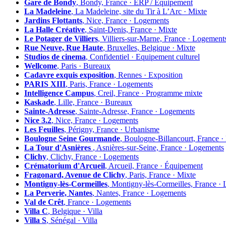
Gare de Bondy
, Bondy, France · ERP / Equipement
La Madeleine
, La Madeleine, site du Tir à L’Arc · Mixte
Jardins Flottants
, Nice, France · Logements
La Halle Créative
, Saint-Denis, France · Mixte
Le Potager de Villiers
, Villiers-sur-Marne, France · Logement
Rue Neuve, Rue Haute
, Bruxelles, Belgique · Mixte
Studios de cinema
, Confidentiel · Equipement culturel
Wellcome
, Paris · Bureaux
Cadavre exquis exposition
, Rennes · Exposition
PARIS XIII
, Paris, France · Logements
Intelligence Campus
, Creil, France · Programme mixte
Kaskade
, Lille, France · Bureaux
Sainte-Adresse
, Sainte-Adresse, France · Logements
Nice 3.2
, Nice, France · Logements
Les Feuilles
, Périgny, France · Urbanisme
Boulogne Seine Gourmande
, Boulogne-Billancourt, France 
La Tour d'Asnières
, Asnières-sur-Seine, France · Logements
Clichy
, Clichy, France · Logements
Crématorium d'Arcueil
, Arcueil, France · Équipement
Fragonard, Avenue de Clichy
, Paris, France · Mixte
Montigny-lès-Cormeilles
, Montigny-lès-Cormeilles, France ·
La Perverie, Nantes
, Nantes, France · Logements
Val de Crêt
, France · Logements
Villa C
, Belgique · Villa
Villa S
, Sénégal · Villa