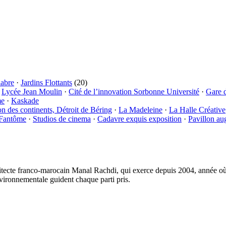
labre
·
Jardins Flottants
(20)
·
Lycée Jean Moulin
·
Cité de l’innovation Sorbonne Université
·
Gare 
me
·
Kaskade
on des continents, Détroit de Béring
·
La Madeleine
·
La Halle Créative
 Fantôme
·
Studios de cinema
·
Cadavre exquis exposition
·
Pavillon au
tecte franco-marocain Manal Rachdi, qui exerce depuis 2004, année où i
vironnementale guident chaque parti pris.