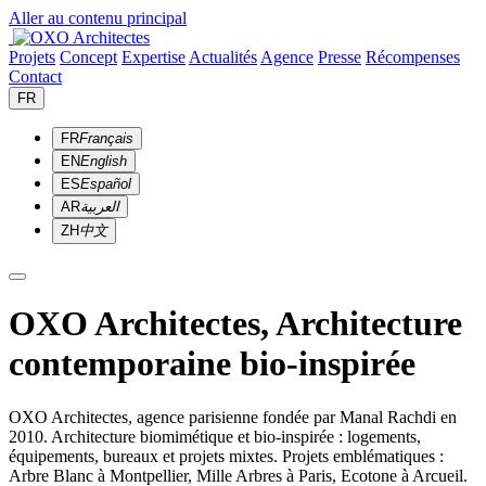
Aller au contenu principal
Projets
Concept
Expertise
Actualités
Agence
Presse
Récompenses
Contact
FR
FR
Français
EN
English
ES
Español
AR
العربية
ZH
中文
OXO Architectes, Architecture
contemporaine bio-inspirée
OXO Architectes, agence parisienne fondée par Manal Rachdi en
2010. Architecture biomimétique et bio-inspirée : logements,
équipements, bureaux et projets mixtes. Projets emblématiques :
Arbre Blanc à Montpellier, Mille Arbres à Paris, Ecotone à Arcueil.