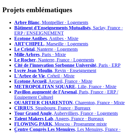
Projets emblématiques
Arbre Blanc
, Montpellier · Logements
Bâtiment d'Enseignements Mutualisés
, Saclay, France ·
ERP / ENSEIGNEMENT
Ecotone Antibes
, Antibes · Mixte
ART'CHIPEL
, Marseille · Logements
Le Cristal
, Nanterre · Logements
Mille Arbres
, Paris · Mixte
Le Rocher
, Nanterre, France · Logements
Cité de l’innovation Sorbonne Université
, Paris · ERP
Lycée Jean Moulin
, Revin · Enseignement
L'Arbre de Vie
, Créteil · Mixte
Ecotone Arcueil
, Arcueil, France · Mixte
METROPOLITAN SQUARE
, Lille, France · Mixte
Pavillon augmenté de l'Arsenal
, Paris, France · ERP /
Equipement Culturel
QUARTIER CHARENTON
, Charenton, France · Mixte
CIRRUS
, Strasbourg, France · Bureaux
Tour Grand Angle
, Aubervilliers, France · Logements
Talent Makers Lab
, Angers, France · Bureaux
FLOWING PARK
, Moscou · Programme mixte
Centre Congrès Les Menuires
, Les Menuires, France ·