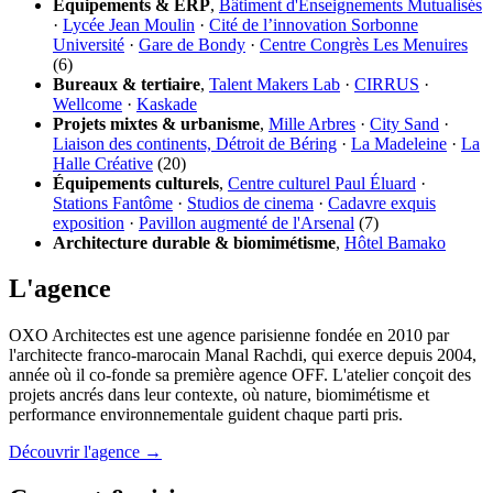
Équipements & ERP
,
Bâtiment d'Enseignements Mutualisés
·
Lycée Jean Moulin
·
Cité de l’innovation Sorbonne
Université
·
Gare de Bondy
·
Centre Congrès Les Menuires
(6)
Bureaux & tertiaire
,
Talent Makers Lab
·
CIRRUS
·
Wellcome
·
Kaskade
Projets mixtes & urbanisme
,
Mille Arbres
·
City Sand
·
Liaison des continents, Détroit de Béring
·
La Madeleine
·
La
Halle Créative
(20)
Équipements culturels
,
Centre culturel Paul Éluard
·
Stations Fantôme
·
Studios de cinema
·
Cadavre exquis
exposition
·
Pavillon augmenté de l'Arsenal
(7)
Architecture durable & biomimétisme
,
Hôtel Bamako
L'agence
OXO Architectes est une agence parisienne fondée en 2010 par
l'architecte franco-marocain Manal Rachdi, qui exerce depuis 2004,
année où il co-fonde sa première agence OFF. L'atelier conçoit des
projets ancrés dans leur contexte, où nature, biomimétisme et
performance environnementale guident chaque parti pris.
Découvrir l'agence →