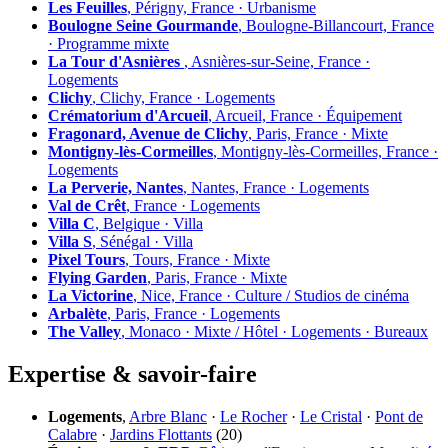
Les Feuilles
, Périgny, France · Urbanisme
Boulogne Seine Gourmande
, Boulogne-Billancourt, France
· Programme mixte
La Tour d'Asnières
, Asnières-sur-Seine, France ·
Logements
Clichy
, Clichy, France · Logements
Crématorium d'Arcueil
, Arcueil, France · Équipement
Fragonard, Avenue de Clichy
, Paris, France · Mixte
Montigny-lès-Cormeilles
, Montigny-lès-Cormeilles, France ·
Logements
La Perverie, Nantes
, Nantes, France · Logements
Val de Crêt
, France · Logements
Villa C
, Belgique · Villa
Villa S
, Sénégal · Villa
Pixel Tours
, Tours, France · Mixte
Flying Garden
, Paris, France · Mixte
La Victorine
, Nice, France · Culture / Studios de cinéma
Arbalète
, Paris, France · Logements
The Valley
, Monaco · Mixte / Hôtel · Logements · Bureaux
Expertise & savoir-faire
Logements
,
Arbre Blanc
·
Le Rocher
·
Le Cristal
·
Pont de
Calabre
·
Jardins Flottants
(20)