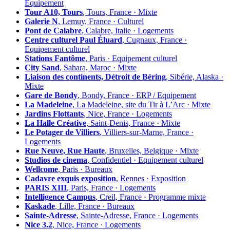
Équipement
Tour A10, Tours
, Tours, France · Mixte
Galerie N
, Lemuy, France · Culturel
Pont de Calabre
, Calabre, Italie · Logements
Centre culturel Paul Éluard
, Cugnaux, France ·
Equipement culturel
Stations Fantôme
, Paris · Equipement culturel
City Sand
, Sahara, Maroc · Mixte
Liaison des continents, Détroit de Béring
, Sibérie, Alaska ·
Mixte
Gare de Bondy
, Bondy, France · ERP / Equipement
La Madeleine
, La Madeleine, site du Tir à L’Arc · Mixte
Jardins Flottants
, Nice, France · Logements
La Halle Créative
, Saint-Denis, France · Mixte
Le Potager de Villiers
, Villiers-sur-Marne, France ·
Logements
Rue Neuve, Rue Haute
, Bruxelles, Belgique · Mixte
Studios de cinema
, Confidentiel · Equipement culturel
Wellcome
, Paris · Bureaux
Cadavre exquis exposition
, Rennes · Exposition
PARIS XIII
, Paris, France · Logements
Intelligence Campus
, Creil, France · Programme mixte
Kaskade
, Lille, France · Bureaux
Sainte-Adresse
, Sainte-Adresse, France · Logements
Nice 3.2
, Nice, France · Logements