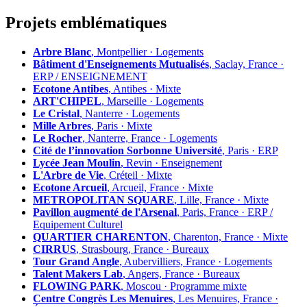
Projets emblématiques
Arbre Blanc
, Montpellier · Logements
Bâtiment d'Enseignements Mutualisés
, Saclay, France ·
ERP / ENSEIGNEMENT
Ecotone Antibes
, Antibes · Mixte
ART'CHIPEL
, Marseille · Logements
Le Cristal
, Nanterre · Logements
Mille Arbres
, Paris · Mixte
Le Rocher
, Nanterre, France · Logements
Cité de l’innovation Sorbonne Université
, Paris · ERP
Lycée Jean Moulin
, Revin · Enseignement
L'Arbre de Vie
, Créteil · Mixte
Ecotone Arcueil
, Arcueil, France · Mixte
METROPOLITAN SQUARE
, Lille, France · Mixte
Pavillon augmenté de l'Arsenal
, Paris, France · ERP /
Equipement Culturel
QUARTIER CHARENTON
, Charenton, France · Mixte
CIRRUS
, Strasbourg, France · Bureaux
Tour Grand Angle
, Aubervilliers, France · Logements
Talent Makers Lab
, Angers, France · Bureaux
FLOWING PARK
, Moscou · Programme mixte
Centre Congrès Les Menuires
, Les Menuires, France ·