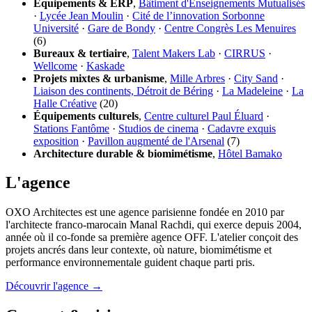
Équipements & ERP
,
Bâtiment d'Enseignements Mutualisés
·
Lycée Jean Moulin
·
Cité de l’innovation Sorbonne
Université
·
Gare de Bondy
·
Centre Congrès Les Menuires
(6)
Bureaux & tertiaire
,
Talent Makers Lab
·
CIRRUS
·
Wellcome
·
Kaskade
Projets mixtes & urbanisme
,
Mille Arbres
·
City Sand
·
Liaison des continents, Détroit de Béring
·
La Madeleine
·
La
Halle Créative
(20)
Équipements culturels
,
Centre culturel Paul Éluard
·
Stations Fantôme
·
Studios de cinema
·
Cadavre exquis
exposition
·
Pavillon augmenté de l'Arsenal
(7)
Architecture durable & biomimétisme
,
Hôtel Bamako
L'agence
OXO Architectes est une agence parisienne fondée en 2010 par
l'architecte franco-marocain Manal Rachdi, qui exerce depuis 2004,
année où il co-fonde sa première agence OFF. L'atelier conçoit des
projets ancrés dans leur contexte, où nature, biomimétisme et
performance environnementale guident chaque parti pris.
Découvrir l'agence →