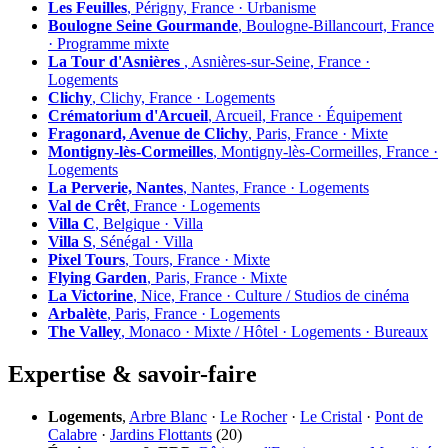
Les Feuilles
, Périgny, France · Urbanisme
Boulogne Seine Gourmande
, Boulogne-Billancourt, France
· Programme mixte
La Tour d'Asnières
, Asnières-sur-Seine, France ·
Logements
Clichy
, Clichy, France · Logements
Crématorium d'Arcueil
, Arcueil, France · Équipement
Fragonard, Avenue de Clichy
, Paris, France · Mixte
Montigny-lès-Cormeilles
, Montigny-lès-Cormeilles, France ·
Logements
La Perverie, Nantes
, Nantes, France · Logements
Val de Crêt
, France · Logements
Villa C
, Belgique · Villa
Villa S
, Sénégal · Villa
Pixel Tours
, Tours, France · Mixte
Flying Garden
, Paris, France · Mixte
La Victorine
, Nice, France · Culture / Studios de cinéma
Arbalète
, Paris, France · Logements
The Valley
, Monaco · Mixte / Hôtel · Logements · Bureaux
Expertise & savoir-faire
Logements
,
Arbre Blanc
·
Le Rocher
·
Le Cristal
·
Pont de
Calabre
·
Jardins Flottants
(20)