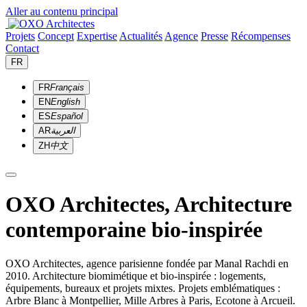
Aller au contenu principal
Projets
Concept
Expertise
Actualités
Agence
Presse
Récompenses
Contact
FR
FR
Français
EN
English
ES
Español
AR
العربية
ZH
中文
OXO Architectes, Architecture
contemporaine bio-inspirée
OXO Architectes, agence parisienne fondée par Manal Rachdi en
2010. Architecture biomimétique et bio-inspirée : logements,
équipements, bureaux et projets mixtes. Projets emblématiques :
Arbre Blanc à Montpellier, Mille Arbres à Paris, Ecotone à Arcueil.