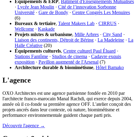
Équipements & ERP
,
Bâtiment d'Enseignements Mutualisés
·
Lycée Jean Moulin
·
Cité de l’innovation Sorbonne
Université
·
Gare de Bondy
·
Centre Congrès Les Menuires
(6)
Bureaux & tertiaire
,
Talent Makers Lab
·
CIRRUS
·
Wellcome
·
Kaskade
Projets mixtes & urbanisme
,
Mille Arbres
·
City Sand
·
Liaison des continents, Détroit de Béring
·
La Madeleine
·
La
Halle Créative
(20)
Équipements culturels
,
Centre culturel Paul Éluard
·
Stations Fantôme
·
Studios de cinema
·
Cadavre exquis
exposition
·
Pavillon augmenté de l'Arsenal
(7)
Architecture durable & biomimétisme
,
Hôtel Bamako
L'agence
OXO Architectes est une agence parisienne fondée en 2010 par
l'architecte franco-marocain Manal Rachdi, qui exerce depuis 2004,
année où il co-fonde sa première agence OFF. L'atelier conçoit des
projets ancrés dans leur contexte, où nature, biomimétisme et
performance environnementale guident chaque parti pris.
Découvrir l'agence →