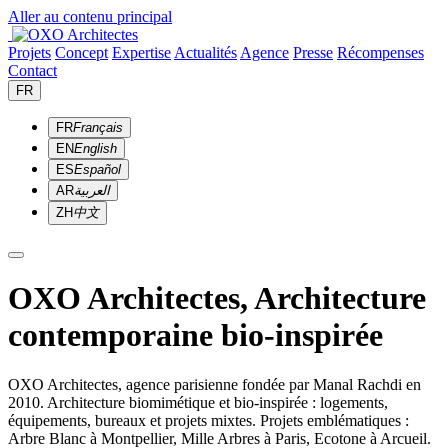
Aller au contenu principal
Projets
Concept
Expertise
Actualités
Agence
Presse
Récompenses
Contact
FR
FR
Français
EN
English
ES
Español
AR
العربية
ZH
中文
OXO Architectes, Architecture
contemporaine bio-inspirée
OXO Architectes, agence parisienne fondée par Manal Rachdi en
2010. Architecture biomimétique et bio-inspirée : logements,
équipements, bureaux et projets mixtes. Projets emblématiques :
Arbre Blanc à Montpellier, Mille Arbres à Paris, Ecotone à Arcueil.