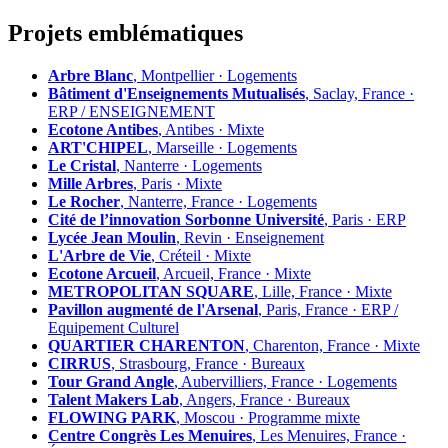
Projets emblématiques
Arbre Blanc
, Montpellier · Logements
Bâtiment d'Enseignements Mutualisés
, Saclay, France ·
ERP / ENSEIGNEMENT
Ecotone Antibes
, Antibes · Mixte
ART'CHIPEL
, Marseille · Logements
Le Cristal
, Nanterre · Logements
Mille Arbres
, Paris · Mixte
Le Rocher
, Nanterre, France · Logements
Cité de l’innovation Sorbonne Université
, Paris · ERP
Lycée Jean Moulin
, Revin · Enseignement
L'Arbre de Vie
, Créteil · Mixte
Ecotone Arcueil
, Arcueil, France · Mixte
METROPOLITAN SQUARE
, Lille, France · Mixte
Pavillon augmenté de l'Arsenal
, Paris, France · ERP /
Equipement Culturel
QUARTIER CHARENTON
, Charenton, France · Mixte
CIRRUS
, Strasbourg, France · Bureaux
Tour Grand Angle
, Aubervilliers, France · Logements
Talent Makers Lab
, Angers, France · Bureaux
FLOWING PARK
, Moscou · Programme mixte
Centre Congrès Les Menuires
, Les Menuires, France ·