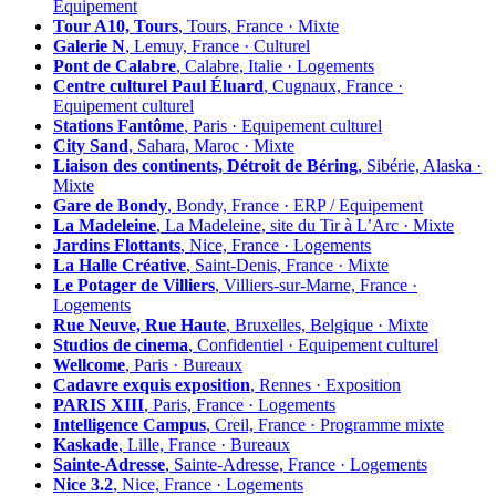
Équipement
Tour A10, Tours
, Tours, France · Mixte
Galerie N
, Lemuy, France · Culturel
Pont de Calabre
, Calabre, Italie · Logements
Centre culturel Paul Éluard
, Cugnaux, France ·
Equipement culturel
Stations Fantôme
, Paris · Equipement culturel
City Sand
, Sahara, Maroc · Mixte
Liaison des continents, Détroit de Béring
, Sibérie, Alaska ·
Mixte
Gare de Bondy
, Bondy, France · ERP / Equipement
La Madeleine
, La Madeleine, site du Tir à L’Arc · Mixte
Jardins Flottants
, Nice, France · Logements
La Halle Créative
, Saint-Denis, France · Mixte
Le Potager de Villiers
, Villiers-sur-Marne, France ·
Logements
Rue Neuve, Rue Haute
, Bruxelles, Belgique · Mixte
Studios de cinema
, Confidentiel · Equipement culturel
Wellcome
, Paris · Bureaux
Cadavre exquis exposition
, Rennes · Exposition
PARIS XIII
, Paris, France · Logements
Intelligence Campus
, Creil, France · Programme mixte
Kaskade
, Lille, France · Bureaux
Sainte-Adresse
, Sainte-Adresse, France · Logements
Nice 3.2
, Nice, France · Logements