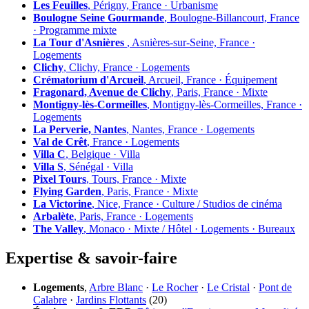
Les Feuilles
, Périgny, France · Urbanisme
Boulogne Seine Gourmande
, Boulogne-Billancourt, France
· Programme mixte
La Tour d'Asnières
, Asnières-sur-Seine, France ·
Logements
Clichy
, Clichy, France · Logements
Crématorium d'Arcueil
, Arcueil, France · Équipement
Fragonard, Avenue de Clichy
, Paris, France · Mixte
Montigny-lès-Cormeilles
, Montigny-lès-Cormeilles, France ·
Logements
La Perverie, Nantes
, Nantes, France · Logements
Val de Crêt
, France · Logements
Villa C
, Belgique · Villa
Villa S
, Sénégal · Villa
Pixel Tours
, Tours, France · Mixte
Flying Garden
, Paris, France · Mixte
La Victorine
, Nice, France · Culture / Studios de cinéma
Arbalète
, Paris, France · Logements
The Valley
, Monaco · Mixte / Hôtel · Logements · Bureaux
Expertise & savoir-faire
Logements
,
Arbre Blanc
·
Le Rocher
·
Le Cristal
·
Pont de
Calabre
·
Jardins Flottants
(20)