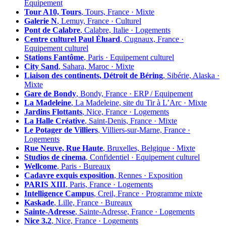
Équipement
Tour A10, Tours
, Tours, France · Mixte
Galerie N
, Lemuy, France · Culturel
Pont de Calabre
, Calabre, Italie · Logements
Centre culturel Paul Éluard
, Cugnaux, France ·
Equipement culturel
Stations Fantôme
, Paris · Equipement culturel
City Sand
, Sahara, Maroc · Mixte
Liaison des continents, Détroit de Béring
, Sibérie, Alaska ·
Mixte
Gare de Bondy
, Bondy, France · ERP / Equipement
La Madeleine
, La Madeleine, site du Tir à L’Arc · Mixte
Jardins Flottants
, Nice, France · Logements
La Halle Créative
, Saint-Denis, France · Mixte
Le Potager de Villiers
, Villiers-sur-Marne, France ·
Logements
Rue Neuve, Rue Haute
, Bruxelles, Belgique · Mixte
Studios de cinema
, Confidentiel · Equipement culturel
Wellcome
, Paris · Bureaux
Cadavre exquis exposition
, Rennes · Exposition
PARIS XIII
, Paris, France · Logements
Intelligence Campus
, Creil, France · Programme mixte
Kaskade
, Lille, France · Bureaux
Sainte-Adresse
, Sainte-Adresse, France · Logements
Nice 3.2
, Nice, France · Logements