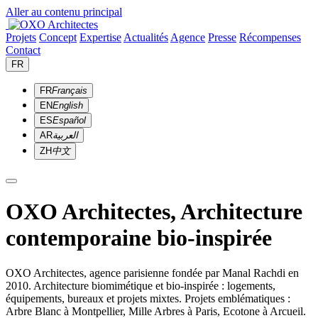
Aller au contenu principal
Projets
Concept
Expertise
Actualités
Agence
Presse
Récompenses
Contact
FR
FR
Français
EN
English
ES
Español
AR
العربية
ZH
中文
OXO Architectes, Architecture
contemporaine bio-inspirée
OXO Architectes, agence parisienne fondée par Manal Rachdi en
2010. Architecture biomimétique et bio-inspirée : logements,
équipements, bureaux et projets mixtes. Projets emblématiques :
Arbre Blanc à Montpellier, Mille Arbres à Paris, Ecotone à Arcueil.