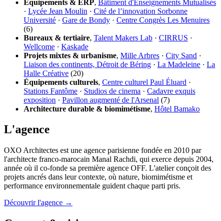
Équipements & ERP
,
Bâtiment d'Enseignements Mutualisés
·
Lycée Jean Moulin
·
Cité de l’innovation Sorbonne
Université
·
Gare de Bondy
·
Centre Congrès Les Menuires
(6)
Bureaux & tertiaire
,
Talent Makers Lab
·
CIRRUS
·
Wellcome
·
Kaskade
Projets mixtes & urbanisme
,
Mille Arbres
·
City Sand
·
Liaison des continents, Détroit de Béring
·
La Madeleine
·
La
Halle Créative
(20)
Équipements culturels
,
Centre culturel Paul Éluard
·
Stations Fantôme
·
Studios de cinema
·
Cadavre exquis
exposition
·
Pavillon augmenté de l'Arsenal
(7)
Architecture durable & biomimétisme
,
Hôtel Bamako
L'agence
OXO Architectes est une agence parisienne fondée en 2010 par
l'architecte franco-marocain Manal Rachdi, qui exerce depuis 2004,
année où il co-fonde sa première agence OFF. L'atelier conçoit des
projets ancrés dans leur contexte, où nature, biomimétisme et
performance environnementale guident chaque parti pris.
Découvrir l'agence →