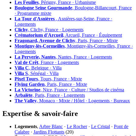
Les Feuilles
, Périgny, France · Urbanisme
Boulogne Seine Gourmande
, Boulogne-Billancourt, France
· Programme mixte
La Tour d'Asnières
, Asnières-sur-Seine, France ·
Logements
Clichy
, Clichy, France · Logements
Crématorium d'Arcueil
, Arcueil, France · Équipement
Fragonard, Avenue de Clichy
, Paris, France · Mixte
Montigny-lès-Cormeilles
, Montigny-lès-Cormeilles, France ·
Logements
La Perverie, Nantes
, Nantes, France · Logements
Val de Crêt
, France · Logements
Villa C
, Belgique · Villa
Villa S
, Sénégal · Villa
Pixel Tours
, Tours, France · Mixte
Flying Garden
, Paris, France · Mixte
La Victorine
, Nice, France · Culture / Studios de cinéma
Arbalète
, Paris, France · Logements
The Valley
, Monaco · Mixte / Hôtel · Logements · Bureaux
Expertise & savoir-faire
Logements
,
Arbre Blanc
·
Le Rocher
·
Le Cristal
·
Pont de
Calabre
·
Jardins Flottants
(20)