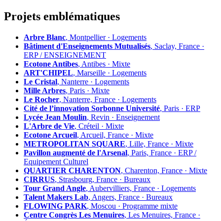
Projets emblématiques
Arbre Blanc
, Montpellier · Logements
Bâtiment d'Enseignements Mutualisés
, Saclay, France ·
ERP / ENSEIGNEMENT
Ecotone Antibes
, Antibes · Mixte
ART'CHIPEL
, Marseille · Logements
Le Cristal
, Nanterre · Logements
Mille Arbres
, Paris · Mixte
Le Rocher
, Nanterre, France · Logements
Cité de l’innovation Sorbonne Université
, Paris · ERP
Lycée Jean Moulin
, Revin · Enseignement
L'Arbre de Vie
, Créteil · Mixte
Ecotone Arcueil
, Arcueil, France · Mixte
METROPOLITAN SQUARE
, Lille, France · Mixte
Pavillon augmenté de l'Arsenal
, Paris, France · ERP /
Equipement Culturel
QUARTIER CHARENTON
, Charenton, France · Mixte
CIRRUS
, Strasbourg, France · Bureaux
Tour Grand Angle
, Aubervilliers, France · Logements
Talent Makers Lab
, Angers, France · Bureaux
FLOWING PARK
, Moscou · Programme mixte
Centre Congrès Les Menuires
, Les Menuires, France ·