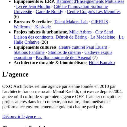
Équipements & ERP
,
Bâtiment d'Enseignements Mutualisés
·
Lycée Jean Moulin
·
Cité de l’innovation Sorbonne
Université
·
Gare de Bondy
·
Centre Congrès Les Menuires
(6)
Bureaux & tertiaire
,
Talent Makers Lab
·
CIRRUS
·
Wellcome
·
Kaskade
Projets mixtes & urbanisme
,
Mille Arbres
·
City Sand
·
Liaison des continents, Détroit de Béring
·
La Madeleine
·
La
Halle Créative
(20)
Équipements culturels
,
Centre culturel Paul Éluard
·
Stations Fantôme
·
Studios de cinema
·
Cadavre exquis
exposition
·
Pavillon augmenté de l'Arsenal
(7)
Architecture durable & biomimétisme
,
Hôtel Bamako
L'agence
OXO Architectes est une agence parisienne fondée en 2010 par
l'architecte franco-marocain Manal Rachdi, qui exerce depuis 2004,
année où il co-fonde sa première agence OFF. L'atelier conçoit des
projets ancrés dans leur contexte, où nature, biomimétisme et
performance environnementale guident chaque parti pris.
Découvrir l'agence →