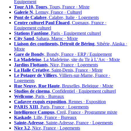
Équipement
Tour A10, Tours
, Tours, France · Mixte
Galerie N
, Lemuy, France · Culturel
Pont de Calabre
, Calabre, Italie · Logements
Centre culturel Paul Éluard
, Cugnaux, France ·
Equipement culturel
Stations Fantôme
, Paris · Equipement culturel
City Sand
, Sahara, Maroc · Mixte
Liaison des continents, Détroit de Béring
, Sibérie, Alaska ·
Mixte
Gare de Bondy
, Bondy, France · ERP / Equipement
La Madeleine
, La Madeleine, site du Tir à L’Arc · Mixte
Jardins Flottants
, Nice, France · Logements
La Halle Créative
, Saint-Denis, France · Mixte
Le Potager de Villiers
, Villiers-sur-Marne, France ·
Logements
Rue Neuve, Rue Haute
, Bruxelles, Belgique · Mixte
Studios de cinema
, Confidentiel · Equipement culturel
Wellcome
, Paris · Bureaux
Cadavre exquis exposition
, Rennes · Exposition
PARIS XIII
, Paris, France · Logements
Intelligence Campus
, Creil, France · Programme mixte
Kaskade
, Lille, France · Bureaux
Sainte-Adresse
, Sainte-Adresse, France · Logements
Nice 3.2
, Nice, France · Logements