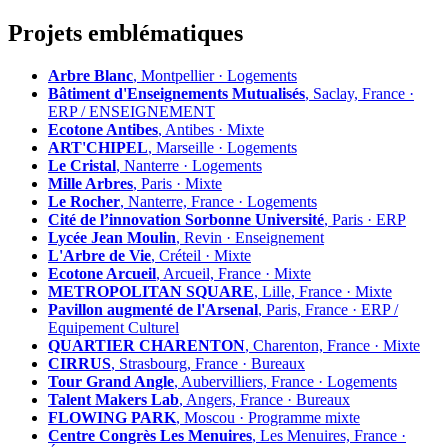
Projets emblématiques
Arbre Blanc
, Montpellier · Logements
Bâtiment d'Enseignements Mutualisés
, Saclay, France ·
ERP / ENSEIGNEMENT
Ecotone Antibes
, Antibes · Mixte
ART'CHIPEL
, Marseille · Logements
Le Cristal
, Nanterre · Logements
Mille Arbres
, Paris · Mixte
Le Rocher
, Nanterre, France · Logements
Cité de l’innovation Sorbonne Université
, Paris · ERP
Lycée Jean Moulin
, Revin · Enseignement
L'Arbre de Vie
, Créteil · Mixte
Ecotone Arcueil
, Arcueil, France · Mixte
METROPOLITAN SQUARE
, Lille, France · Mixte
Pavillon augmenté de l'Arsenal
, Paris, France · ERP /
Equipement Culturel
QUARTIER CHARENTON
, Charenton, France · Mixte
CIRRUS
, Strasbourg, France · Bureaux
Tour Grand Angle
, Aubervilliers, France · Logements
Talent Makers Lab
, Angers, France · Bureaux
FLOWING PARK
, Moscou · Programme mixte
Centre Congrès Les Menuires
, Les Menuires, France ·