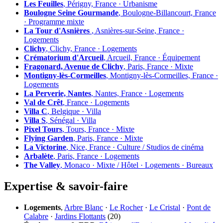
Les Feuilles
, Périgny, France · Urbanisme
Boulogne Seine Gourmande
, Boulogne-Billancourt, France
· Programme mixte
La Tour d'Asnières
, Asnières-sur-Seine, France ·
Logements
Clichy
, Clichy, France · Logements
Crématorium d'Arcueil
, Arcueil, France · Équipement
Fragonard, Avenue de Clichy
, Paris, France · Mixte
Montigny-lès-Cormeilles
, Montigny-lès-Cormeilles, France ·
Logements
La Perverie, Nantes
, Nantes, France · Logements
Val de Crêt
, France · Logements
Villa C
, Belgique · Villa
Villa S
, Sénégal · Villa
Pixel Tours
, Tours, France · Mixte
Flying Garden
, Paris, France · Mixte
La Victorine
, Nice, France · Culture / Studios de cinéma
Arbalète
, Paris, France · Logements
The Valley
, Monaco · Mixte / Hôtel · Logements · Bureaux
Expertise & savoir-faire
Logements
,
Arbre Blanc
·
Le Rocher
·
Le Cristal
·
Pont de
Calabre
·
Jardins Flottants
(20)