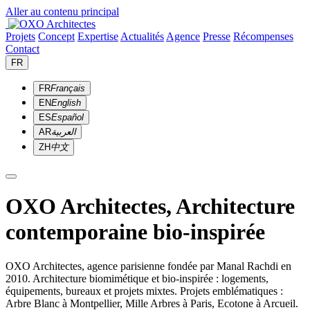
Aller au contenu principal
Projets
Concept
Expertise
Actualités
Agence
Presse
Récompenses
Contact
FR
FR
Français
EN
English
ES
Español
AR
العربية
ZH
中文
OXO Architectes, Architecture
contemporaine bio-inspirée
OXO Architectes, agence parisienne fondée par Manal Rachdi en
2010. Architecture biomimétique et bio-inspirée : logements,
équipements, bureaux et projets mixtes. Projets emblématiques :
Arbre Blanc à Montpellier, Mille Arbres à Paris, Ecotone à Arcueil.