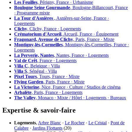
Les Feuilles
, Périgny, France · Urbanisme
Boulogne Seine Gourmande
, Boulogne-Billancourt, France
· Programme mixte
La Tour d'Asnières
, Asnières-sur-Seine, France ·
Logements
Clichy
, Clichy, France · Logements
Crématorium d'Arcueil
, Arcueil, France · Équipement
Fragonard, Avenue de Clichy
, Paris, France · Mixte
Montigny-lès-Cormeilles
, Montigny-lès-Cormeilles, France ·
Logements
La Perverie, Nantes
, Nantes, France · Logements
Val de Crêt
, France · Logements
Villa C
, Belgique · Villa
Villa S
, Sénégal · Villa
Pixel Tours
, Tours, France · Mixte
Flying Garden
, Paris, France · Mixte
La Victorine
, Nice, France · Culture / Studios de cinéma
Arbalète
, Paris, France · Logements
The Valley
, Monaco · Mixte / Hôtel · Logements · Bureaux
Expertise & savoir-faire
Logements
,
Arbre Blanc
·
Le Rocher
·
Le Cristal
·
Pont de
Calabre
·
Jardins Flottants
(20)