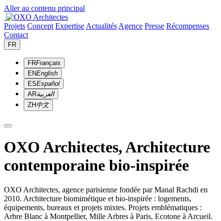
Aller au contenu principal
Projets
Concept
Expertise
Actualités
Agence
Presse
Récompenses
Contact
FR
FR
Français
EN
English
ES
Español
AR
العربية
ZH
中文
OXO Architectes, Architecture
contemporaine bio-inspirée
OXO Architectes, agence parisienne fondée par Manal Rachdi en
2010. Architecture biomimétique et bio-inspirée : logements,
équipements, bureaux et projets mixtes. Projets emblématiques :
Arbre Blanc à Montpellier, Mille Arbres à Paris, Ecotone à Arcueil.