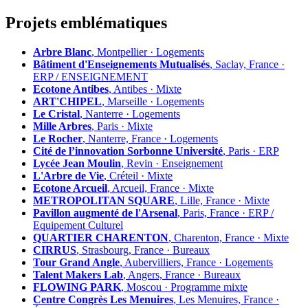
Projets emblématiques
Arbre Blanc
, Montpellier · Logements
Bâtiment d'Enseignements Mutualisés
, Saclay, France ·
ERP / ENSEIGNEMENT
Ecotone Antibes
, Antibes · Mixte
ART'CHIPEL
, Marseille · Logements
Le Cristal
, Nanterre · Logements
Mille Arbres
, Paris · Mixte
Le Rocher
, Nanterre, France · Logements
Cité de l’innovation Sorbonne Université
, Paris · ERP
Lycée Jean Moulin
, Revin · Enseignement
L'Arbre de Vie
, Créteil · Mixte
Ecotone Arcueil
, Arcueil, France · Mixte
METROPOLITAN SQUARE
, Lille, France · Mixte
Pavillon augmenté de l'Arsenal
, Paris, France · ERP /
Equipement Culturel
QUARTIER CHARENTON
, Charenton, France · Mixte
CIRRUS
, Strasbourg, France · Bureaux
Tour Grand Angle
, Aubervilliers, France · Logements
Talent Makers Lab
, Angers, France · Bureaux
FLOWING PARK
, Moscou · Programme mixte
Centre Congrès Les Menuires
, Les Menuires, France ·