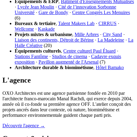
Équipements & ERP
,
Bâtiment d'Enseignements Mutualisés
·
Lycée Jean Moulin
·
Cité de l’innovation Sorbonne
Université
·
Gare de Bondy
·
Centre Congrès Les Menuires
(6)
Bureaux & tertiaire
,
Talent Makers Lab
·
CIRRUS
·
Wellcome
·
Kaskade
Projets mixtes & urbanisme
,
Mille Arbres
·
City Sand
·
Liaison des continents, Détroit de Béring
·
La Madeleine
·
La
Halle Créative
(20)
Équipements culturels
,
Centre culturel Paul Éluard
·
Stations Fantôme
·
Studios de cinema
·
Cadavre exquis
exposition
·
Pavillon augmenté de l'Arsenal
(7)
Architecture durable & biomimétisme
,
Hôtel Bamako
L'agence
OXO Architectes est une agence parisienne fondée en 2010 par
l'architecte franco-marocain Manal Rachdi, qui exerce depuis 2004,
année où il co-fonde sa première agence OFF. L'atelier conçoit des
projets ancrés dans leur contexte, où nature, biomimétisme et
performance environnementale guident chaque parti pris.
Découvrir l'agence →