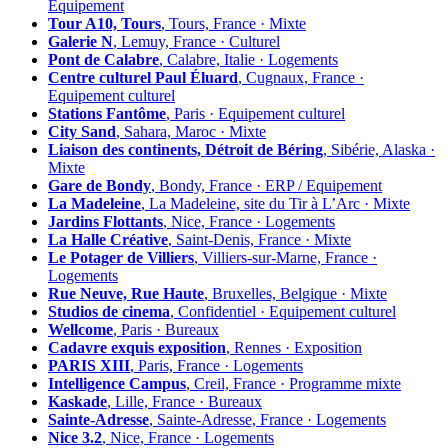
Équipement
Tour A10, Tours
, Tours, France · Mixte
Galerie N
, Lemuy, France · Culturel
Pont de Calabre
, Calabre, Italie · Logements
Centre culturel Paul Éluard
, Cugnaux, France ·
Equipement culturel
Stations Fantôme
, Paris · Equipement culturel
City Sand
, Sahara, Maroc · Mixte
Liaison des continents, Détroit de Béring
, Sibérie, Alaska ·
Mixte
Gare de Bondy
, Bondy, France · ERP / Equipement
La Madeleine
, La Madeleine, site du Tir à L’Arc · Mixte
Jardins Flottants
, Nice, France · Logements
La Halle Créative
, Saint-Denis, France · Mixte
Le Potager de Villiers
, Villiers-sur-Marne, France ·
Logements
Rue Neuve, Rue Haute
, Bruxelles, Belgique · Mixte
Studios de cinema
, Confidentiel · Equipement culturel
Wellcome
, Paris · Bureaux
Cadavre exquis exposition
, Rennes · Exposition
PARIS XIII
, Paris, France · Logements
Intelligence Campus
, Creil, France · Programme mixte
Kaskade
, Lille, France · Bureaux
Sainte-Adresse
, Sainte-Adresse, France · Logements
Nice 3.2
, Nice, France · Logements