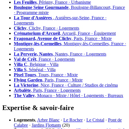
Les Feuilles
, Périgny, France · Urbanisme
Boulogne Seine Gourmande
, Boulogne-Billancourt, France
· Programme mixte
La Tour d'Asnières
, Asnières-sur-Seine, France ·
Logements
Clichy
, Clichy, France · Logements
Crématorium d'Arcueil
, Arcueil, France · Équipement
Fragonard, Avenue de Clichy
, Paris, France · Mixte
Montigny-lès-Cormeilles
, Montigny-lès-Cormeilles, France ·
Logements
La Perverie, Nantes
, Nantes, France · Logements
Val de Crêt
, France · Logements
Villa C
, Belgique · Villa
Villa S
, Sénégal · Villa
Pixel Tours
, Tours, France · Mixte
Flying Garden
, Paris, France · Mixte
La Victorine
, Nice, France · Culture / Studios de cinéma
Arbalète
, Paris, France · Logements
The Valley
, Monaco · Mixte / Hôtel · Logements · Bureaux
Expertise & savoir-faire
Logements
,
Arbre Blanc
·
Le Rocher
·
Le Cristal
·
Pont de
Calabre
·
Jardins Flottants
(20)