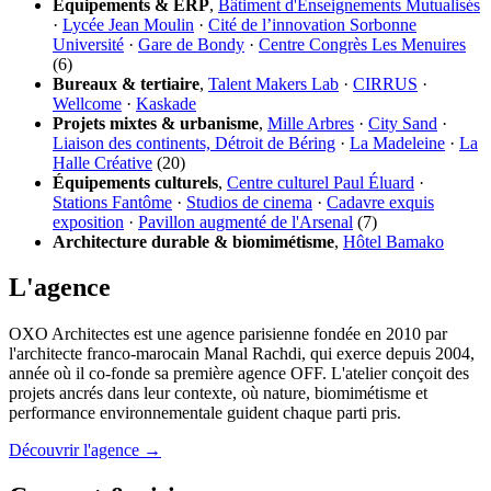
Équipements & ERP
,
Bâtiment d'Enseignements Mutualisés
·
Lycée Jean Moulin
·
Cité de l’innovation Sorbonne
Université
·
Gare de Bondy
·
Centre Congrès Les Menuires
(6)
Bureaux & tertiaire
,
Talent Makers Lab
·
CIRRUS
·
Wellcome
·
Kaskade
Projets mixtes & urbanisme
,
Mille Arbres
·
City Sand
·
Liaison des continents, Détroit de Béring
·
La Madeleine
·
La
Halle Créative
(20)
Équipements culturels
,
Centre culturel Paul Éluard
·
Stations Fantôme
·
Studios de cinema
·
Cadavre exquis
exposition
·
Pavillon augmenté de l'Arsenal
(7)
Architecture durable & biomimétisme
,
Hôtel Bamako
L'agence
OXO Architectes est une agence parisienne fondée en 2010 par
l'architecte franco-marocain Manal Rachdi, qui exerce depuis 2004,
année où il co-fonde sa première agence OFF. L'atelier conçoit des
projets ancrés dans leur contexte, où nature, biomimétisme et
performance environnementale guident chaque parti pris.
Découvrir l'agence →