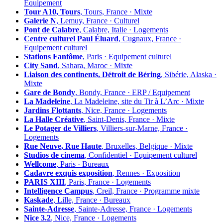
Équipement
Tour A10, Tours
, Tours, France · Mixte
Galerie N
, Lemuy, France · Culturel
Pont de Calabre
, Calabre, Italie · Logements
Centre culturel Paul Éluard
, Cugnaux, France ·
Equipement culturel
Stations Fantôme
, Paris · Equipement culturel
City Sand
, Sahara, Maroc · Mixte
Liaison des continents, Détroit de Béring
, Sibérie, Alaska ·
Mixte
Gare de Bondy
, Bondy, France · ERP / Equipement
La Madeleine
, La Madeleine, site du Tir à L’Arc · Mixte
Jardins Flottants
, Nice, France · Logements
La Halle Créative
, Saint-Denis, France · Mixte
Le Potager de Villiers
, Villiers-sur-Marne, France ·
Logements
Rue Neuve, Rue Haute
, Bruxelles, Belgique · Mixte
Studios de cinema
, Confidentiel · Equipement culturel
Wellcome
, Paris · Bureaux
Cadavre exquis exposition
, Rennes · Exposition
PARIS XIII
, Paris, France · Logements
Intelligence Campus
, Creil, France · Programme mixte
Kaskade
, Lille, France · Bureaux
Sainte-Adresse
, Sainte-Adresse, France · Logements
Nice 3.2
, Nice, France · Logements