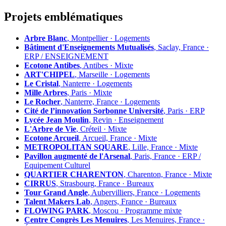
Projets emblématiques
Arbre Blanc
, Montpellier · Logements
Bâtiment d'Enseignements Mutualisés
, Saclay, France ·
ERP / ENSEIGNEMENT
Ecotone Antibes
, Antibes · Mixte
ART'CHIPEL
, Marseille · Logements
Le Cristal
, Nanterre · Logements
Mille Arbres
, Paris · Mixte
Le Rocher
, Nanterre, France · Logements
Cité de l’innovation Sorbonne Université
, Paris · ERP
Lycée Jean Moulin
, Revin · Enseignement
L'Arbre de Vie
, Créteil · Mixte
Ecotone Arcueil
, Arcueil, France · Mixte
METROPOLITAN SQUARE
, Lille, France · Mixte
Pavillon augmenté de l'Arsenal
, Paris, France · ERP /
Equipement Culturel
QUARTIER CHARENTON
, Charenton, France · Mixte
CIRRUS
, Strasbourg, France · Bureaux
Tour Grand Angle
, Aubervilliers, France · Logements
Talent Makers Lab
, Angers, France · Bureaux
FLOWING PARK
, Moscou · Programme mixte
Centre Congrès Les Menuires
, Les Menuires, France ·