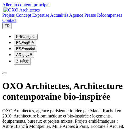
Aller au contenu principal
Projets
Concept
Expertise
Actualités
Agence
Presse
Récompenses
Contact
FR
FR
Français
EN
English
ES
Español
AR
العربية
ZH
中文
OXO Architectes, Architecture
contemporaine bio-inspirée
OXO Architectes, agence parisienne fondée par Manal Rachdi en
2010. Architecture biomimétique et bio-inspirée : logements,
équipements, bureaux et projets mixtes. Projets emblématiques :
Arbre Blanc à Montpellier, Mille Arbres à Paris, Ecotone à Arcueil.