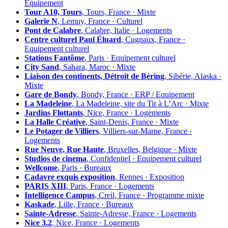
Équipement
Tour A10, Tours
, Tours, France · Mixte
Galerie N
, Lemuy, France · Culturel
Pont de Calabre
, Calabre, Italie · Logements
Centre culturel Paul Éluard
, Cugnaux, France ·
Equipement culturel
Stations Fantôme
, Paris · Equipement culturel
City Sand
, Sahara, Maroc · Mixte
Liaison des continents, Détroit de Béring
, Sibérie, Alaska ·
Mixte
Gare de Bondy
, Bondy, France · ERP / Equipement
La Madeleine
, La Madeleine, site du Tir à L’Arc · Mixte
Jardins Flottants
, Nice, France · Logements
La Halle Créative
, Saint-Denis, France · Mixte
Le Potager de Villiers
, Villiers-sur-Marne, France ·
Logements
Rue Neuve, Rue Haute
, Bruxelles, Belgique · Mixte
Studios de cinema
, Confidentiel · Equipement culturel
Wellcome
, Paris · Bureaux
Cadavre exquis exposition
, Rennes · Exposition
PARIS XIII
, Paris, France · Logements
Intelligence Campus
, Creil, France · Programme mixte
Kaskade
, Lille, France · Bureaux
Sainte-Adresse
, Sainte-Adresse, France · Logements
Nice 3.2
, Nice, France · Logements