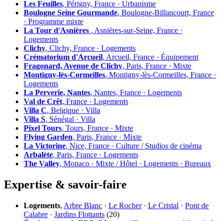
Les Feuilles
, Périgny, France · Urbanisme
Boulogne Seine Gourmande
, Boulogne-Billancourt, France
· Programme mixte
La Tour d'Asnières
, Asnières-sur-Seine, France ·
Logements
Clichy
, Clichy, France · Logements
Crématorium d'Arcueil
, Arcueil, France · Équipement
Fragonard, Avenue de Clichy
, Paris, France · Mixte
Montigny-lès-Cormeilles
, Montigny-lès-Cormeilles, France ·
Logements
La Perverie, Nantes
, Nantes, France · Logements
Val de Crêt
, France · Logements
Villa C
, Belgique · Villa
Villa S
, Sénégal · Villa
Pixel Tours
, Tours, France · Mixte
Flying Garden
, Paris, France · Mixte
La Victorine
, Nice, France · Culture / Studios de cinéma
Arbalète
, Paris, France · Logements
The Valley
, Monaco · Mixte / Hôtel · Logements · Bureaux
Expertise & savoir-faire
Logements
,
Arbre Blanc
·
Le Rocher
·
Le Cristal
·
Pont de
Calabre
·
Jardins Flottants
(20)