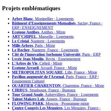
Projets emblématiques
Arbre Blanc
, Montpellier · Logements
Bâtiment d'Enseignements Mutualisés
, Saclay, France ·
ERP / ENSEIGNEMENT
Ecotone Antibes
, Antibes · Mixte
ART'CHIPEL
, Marseille · Logements
Le Cristal
, Nanterre · Logements
Mille Arbres
, Paris · Mixte
Le Rocher
, Nanterre, France · Logements
Cité de l’innovation Sorbonne Université
, Paris · ERP
Lycée Jean Moulin
, Revin · Enseignement
L'Arbre de Vie
, Créteil · Mixte
Ecotone Arcueil
, Arcueil, France · Mixte
METROPOLITAN SQUARE
, Lille, France · Mixte
Pavillon augmenté de l'Arsenal
, Paris, France · ERP /
Equipement Culturel
QUARTIER CHARENTON
, Charenton, France · Mixte
CIRRUS
, Strasbourg, France · Bureaux
Tour Grand Angle
, Aubervilliers, France · Logements
Talent Makers Lab
, Angers, France · Bureaux
FLOWING PARK
, Moscou · Programme mixte
Centre Congrès Les Menuires
, Les Menuires, France ·