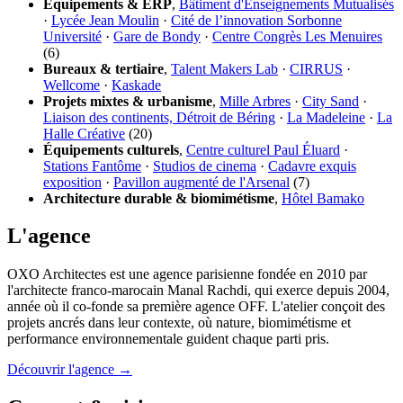
Équipements & ERP
,
Bâtiment d'Enseignements Mutualisés
·
Lycée Jean Moulin
·
Cité de l’innovation Sorbonne
Université
·
Gare de Bondy
·
Centre Congrès Les Menuires
(6)
Bureaux & tertiaire
,
Talent Makers Lab
·
CIRRUS
·
Wellcome
·
Kaskade
Projets mixtes & urbanisme
,
Mille Arbres
·
City Sand
·
Liaison des continents, Détroit de Béring
·
La Madeleine
·
La
Halle Créative
(20)
Équipements culturels
,
Centre culturel Paul Éluard
·
Stations Fantôme
·
Studios de cinema
·
Cadavre exquis
exposition
·
Pavillon augmenté de l'Arsenal
(7)
Architecture durable & biomimétisme
,
Hôtel Bamako
L'agence
OXO Architectes est une agence parisienne fondée en 2010 par
l'architecte franco-marocain Manal Rachdi, qui exerce depuis 2004,
année où il co-fonde sa première agence OFF. L'atelier conçoit des
projets ancrés dans leur contexte, où nature, biomimétisme et
performance environnementale guident chaque parti pris.
Découvrir l'agence →