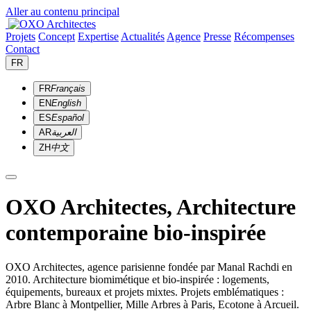
Aller au contenu principal
Projets
Concept
Expertise
Actualités
Agence
Presse
Récompenses
Contact
FR
FR
Français
EN
English
ES
Español
AR
العربية
ZH
中文
OXO Architectes, Architecture
contemporaine bio-inspirée
OXO Architectes, agence parisienne fondée par Manal Rachdi en
2010. Architecture biomimétique et bio-inspirée : logements,
équipements, bureaux et projets mixtes. Projets emblématiques :
Arbre Blanc à Montpellier, Mille Arbres à Paris, Ecotone à Arcueil.