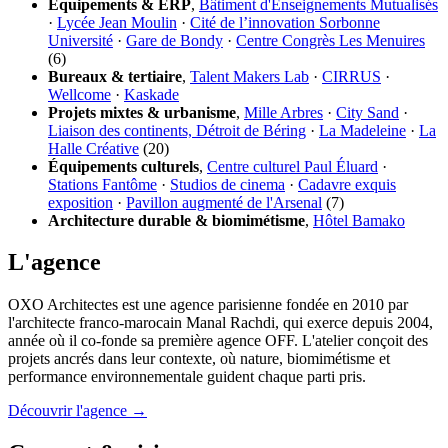
Équipements & ERP
,
Bâtiment d'Enseignements Mutualisés
·
Lycée Jean Moulin
·
Cité de l’innovation Sorbonne
Université
·
Gare de Bondy
·
Centre Congrès Les Menuires
(6)
Bureaux & tertiaire
,
Talent Makers Lab
·
CIRRUS
·
Wellcome
·
Kaskade
Projets mixtes & urbanisme
,
Mille Arbres
·
City Sand
·
Liaison des continents, Détroit de Béring
·
La Madeleine
·
La
Halle Créative
(20)
Équipements culturels
,
Centre culturel Paul Éluard
·
Stations Fantôme
·
Studios de cinema
·
Cadavre exquis
exposition
·
Pavillon augmenté de l'Arsenal
(7)
Architecture durable & biomimétisme
,
Hôtel Bamako
L'agence
OXO Architectes est une agence parisienne fondée en 2010 par
l'architecte franco-marocain Manal Rachdi, qui exerce depuis 2004,
année où il co-fonde sa première agence OFF. L'atelier conçoit des
projets ancrés dans leur contexte, où nature, biomimétisme et
performance environnementale guident chaque parti pris.
Découvrir l'agence →