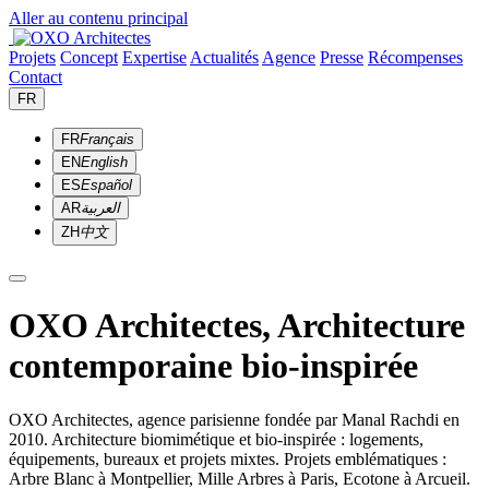
Aller au contenu principal
Projets
Concept
Expertise
Actualités
Agence
Presse
Récompenses
Contact
FR
FR
Français
EN
English
ES
Español
AR
العربية
ZH
中文
OXO Architectes, Architecture
contemporaine bio-inspirée
OXO Architectes, agence parisienne fondée par Manal Rachdi en
2010. Architecture biomimétique et bio-inspirée : logements,
équipements, bureaux et projets mixtes. Projets emblématiques :
Arbre Blanc à Montpellier, Mille Arbres à Paris, Ecotone à Arcueil.