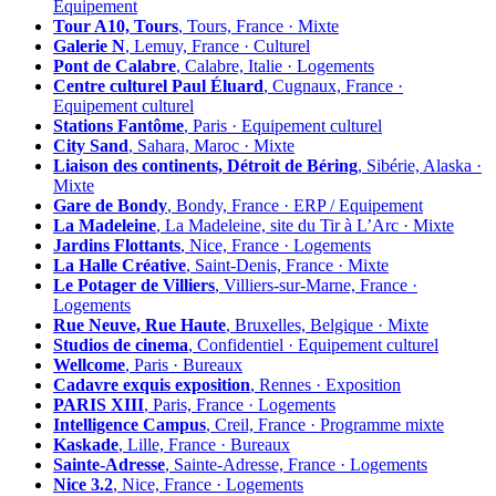
Équipement
Tour A10, Tours
, Tours, France · Mixte
Galerie N
, Lemuy, France · Culturel
Pont de Calabre
, Calabre, Italie · Logements
Centre culturel Paul Éluard
, Cugnaux, France ·
Equipement culturel
Stations Fantôme
, Paris · Equipement culturel
City Sand
, Sahara, Maroc · Mixte
Liaison des continents, Détroit de Béring
, Sibérie, Alaska ·
Mixte
Gare de Bondy
, Bondy, France · ERP / Equipement
La Madeleine
, La Madeleine, site du Tir à L’Arc · Mixte
Jardins Flottants
, Nice, France · Logements
La Halle Créative
, Saint-Denis, France · Mixte
Le Potager de Villiers
, Villiers-sur-Marne, France ·
Logements
Rue Neuve, Rue Haute
, Bruxelles, Belgique · Mixte
Studios de cinema
, Confidentiel · Equipement culturel
Wellcome
, Paris · Bureaux
Cadavre exquis exposition
, Rennes · Exposition
PARIS XIII
, Paris, France · Logements
Intelligence Campus
, Creil, France · Programme mixte
Kaskade
, Lille, France · Bureaux
Sainte-Adresse
, Sainte-Adresse, France · Logements
Nice 3.2
, Nice, France · Logements