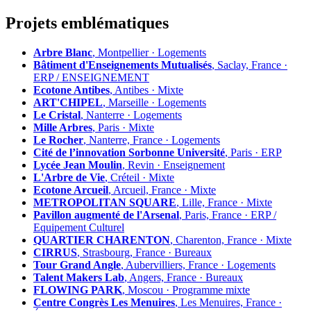
Projets emblématiques
Arbre Blanc
, Montpellier · Logements
Bâtiment d'Enseignements Mutualisés
, Saclay, France ·
ERP / ENSEIGNEMENT
Ecotone Antibes
, Antibes · Mixte
ART'CHIPEL
, Marseille · Logements
Le Cristal
, Nanterre · Logements
Mille Arbres
, Paris · Mixte
Le Rocher
, Nanterre, France · Logements
Cité de l’innovation Sorbonne Université
, Paris · ERP
Lycée Jean Moulin
, Revin · Enseignement
L'Arbre de Vie
, Créteil · Mixte
Ecotone Arcueil
, Arcueil, France · Mixte
METROPOLITAN SQUARE
, Lille, France · Mixte
Pavillon augmenté de l'Arsenal
, Paris, France · ERP /
Equipement Culturel
QUARTIER CHARENTON
, Charenton, France · Mixte
CIRRUS
, Strasbourg, France · Bureaux
Tour Grand Angle
, Aubervilliers, France · Logements
Talent Makers Lab
, Angers, France · Bureaux
FLOWING PARK
, Moscou · Programme mixte
Centre Congrès Les Menuires
, Les Menuires, France ·