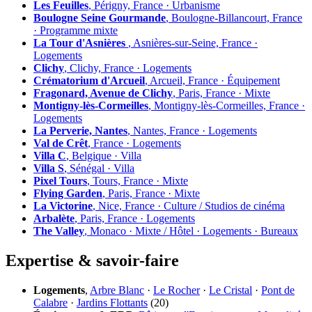
Les Feuilles
, Périgny, France · Urbanisme
Boulogne Seine Gourmande
, Boulogne-Billancourt, France
· Programme mixte
La Tour d'Asnières
, Asnières-sur-Seine, France ·
Logements
Clichy
, Clichy, France · Logements
Crématorium d'Arcueil
, Arcueil, France · Équipement
Fragonard, Avenue de Clichy
, Paris, France · Mixte
Montigny-lès-Cormeilles
, Montigny-lès-Cormeilles, France ·
Logements
La Perverie, Nantes
, Nantes, France · Logements
Val de Crêt
, France · Logements
Villa C
, Belgique · Villa
Villa S
, Sénégal · Villa
Pixel Tours
, Tours, France · Mixte
Flying Garden
, Paris, France · Mixte
La Victorine
, Nice, France · Culture / Studios de cinéma
Arbalète
, Paris, France · Logements
The Valley
, Monaco · Mixte / Hôtel · Logements · Bureaux
Expertise & savoir-faire
Logements
,
Arbre Blanc
·
Le Rocher
·
Le Cristal
·
Pont de
Calabre
·
Jardins Flottants
(20)