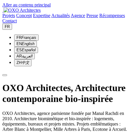
Aller au contenu principal
Projets
Concept
Expertise
Actualités
Agence
Presse
Récompenses
Contact
FR
FR
Français
EN
English
ES
Español
AR
العربية
ZH
中文
OXO Architectes, Architecture
contemporaine bio-inspirée
OXO Architectes, agence parisienne fondée par Manal Rachdi en
2010. Architecture biomimétique et bio-inspirée : logements,
équipements, bureaux et projets mixtes. Projets emblématiques :
Arbre Blanc à Montpellier, Mille Arbres à Paris, Ecotone à Arcueil.