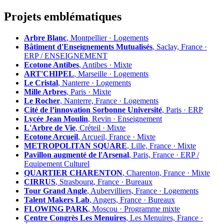
Projets emblématiques
Arbre Blanc
, Montpellier · Logements
Bâtiment d'Enseignements Mutualisés
, Saclay, France ·
ERP / ENSEIGNEMENT
Ecotone Antibes
, Antibes · Mixte
ART'CHIPEL
, Marseille · Logements
Le Cristal
, Nanterre · Logements
Mille Arbres
, Paris · Mixte
Le Rocher
, Nanterre, France · Logements
Cité de l’innovation Sorbonne Université
, Paris · ERP
Lycée Jean Moulin
, Revin · Enseignement
L'Arbre de Vie
, Créteil · Mixte
Ecotone Arcueil
, Arcueil, France · Mixte
METROPOLITAN SQUARE
, Lille, France · Mixte
Pavillon augmenté de l'Arsenal
, Paris, France · ERP /
Equipement Culturel
QUARTIER CHARENTON
, Charenton, France · Mixte
CIRRUS
, Strasbourg, France · Bureaux
Tour Grand Angle
, Aubervilliers, France · Logements
Talent Makers Lab
, Angers, France · Bureaux
FLOWING PARK
, Moscou · Programme mixte
Centre Congrès Les Menuires
, Les Menuires, France ·