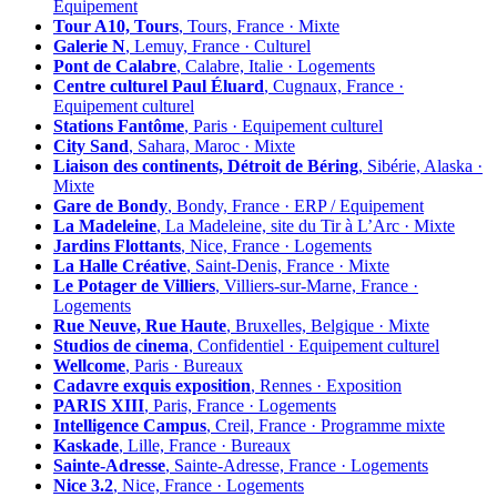
Équipement
Tour A10, Tours
, Tours, France · Mixte
Galerie N
, Lemuy, France · Culturel
Pont de Calabre
, Calabre, Italie · Logements
Centre culturel Paul Éluard
, Cugnaux, France ·
Equipement culturel
Stations Fantôme
, Paris · Equipement culturel
City Sand
, Sahara, Maroc · Mixte
Liaison des continents, Détroit de Béring
, Sibérie, Alaska ·
Mixte
Gare de Bondy
, Bondy, France · ERP / Equipement
La Madeleine
, La Madeleine, site du Tir à L’Arc · Mixte
Jardins Flottants
, Nice, France · Logements
La Halle Créative
, Saint-Denis, France · Mixte
Le Potager de Villiers
, Villiers-sur-Marne, France ·
Logements
Rue Neuve, Rue Haute
, Bruxelles, Belgique · Mixte
Studios de cinema
, Confidentiel · Equipement culturel
Wellcome
, Paris · Bureaux
Cadavre exquis exposition
, Rennes · Exposition
PARIS XIII
, Paris, France · Logements
Intelligence Campus
, Creil, France · Programme mixte
Kaskade
, Lille, France · Bureaux
Sainte-Adresse
, Sainte-Adresse, France · Logements
Nice 3.2
, Nice, France · Logements