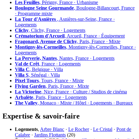
Les Feuilles
, Périgny, France · Urbanisme
Boulogne Seine Gourmande
, Boulogne-Billancourt, France
· Programme mixte
La Tour d'Asnières
, Asnières-sur-Seine, France ·
Logements
Clichy
, Clichy, France · Logements
Crématorium d'Arcueil
, Arcueil, France · Équipement
Fragonard, Avenue de Clichy
, Paris, France · Mixte
Montigny-lès-Cormeilles
, Montigny-lès-Cormeilles, France ·
Logements
La Perverie, Nantes
, Nantes, France · Logements
Val de Crêt
, France · Logements
Villa C
, Belgique · Villa
Villa S
, Sénégal · Villa
Pixel Tours
, Tours, France · Mixte
Flying Garden
, Paris, France · Mixte
La Victorine
, Nice, France · Culture / Studios de cinéma
Arbalète
, Paris, France · Logements
The Valley
, Monaco · Mixte / Hôtel · Logements · Bureaux
Expertise & savoir-faire
Logements
,
Arbre Blanc
·
Le Rocher
·
Le Cristal
·
Pont de
Calabre
·
Jardins Flottants
(20)