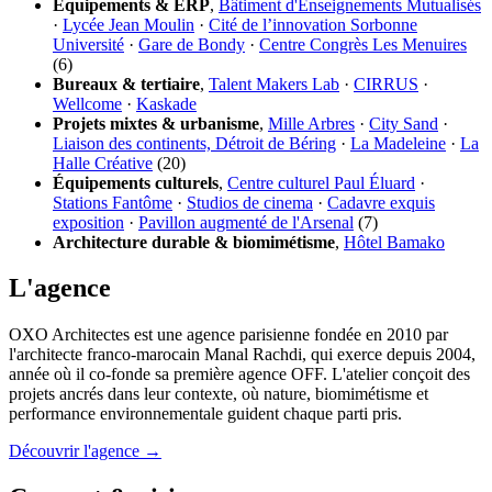
Équipements & ERP
,
Bâtiment d'Enseignements Mutualisés
·
Lycée Jean Moulin
·
Cité de l’innovation Sorbonne
Université
·
Gare de Bondy
·
Centre Congrès Les Menuires
(6)
Bureaux & tertiaire
,
Talent Makers Lab
·
CIRRUS
·
Wellcome
·
Kaskade
Projets mixtes & urbanisme
,
Mille Arbres
·
City Sand
·
Liaison des continents, Détroit de Béring
·
La Madeleine
·
La
Halle Créative
(20)
Équipements culturels
,
Centre culturel Paul Éluard
·
Stations Fantôme
·
Studios de cinema
·
Cadavre exquis
exposition
·
Pavillon augmenté de l'Arsenal
(7)
Architecture durable & biomimétisme
,
Hôtel Bamako
L'agence
OXO Architectes est une agence parisienne fondée en 2010 par
l'architecte franco-marocain Manal Rachdi, qui exerce depuis 2004,
année où il co-fonde sa première agence OFF. L'atelier conçoit des
projets ancrés dans leur contexte, où nature, biomimétisme et
performance environnementale guident chaque parti pris.
Découvrir l'agence →