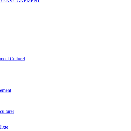
 ERP / ENSEIGNEMENT
ement Culturel
pement
culturel
Mixte