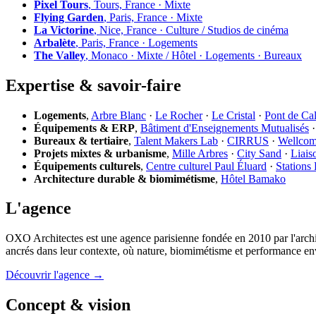
Pixel Tours
, Tours, France · Mixte
Flying Garden
, Paris, France · Mixte
La Victorine
, Nice, France · Culture / Studios de cinéma
Arbalète
, Paris, France · Logements
The Valley
, Monaco · Mixte / Hôtel · Logements · Bureaux
Expertise & savoir-faire
Logements
,
Arbre Blanc
·
Le Rocher
·
Le Cristal
·
Pont de Ca
Équipements & ERP
,
Bâtiment d'Enseignements Mutualisés
Bureaux & tertiaire
,
Talent Makers Lab
·
CIRRUS
·
Wellco
Projets mixtes & urbanisme
,
Mille Arbres
·
City Sand
·
Liais
Équipements culturels
,
Centre culturel Paul Éluard
·
Stations
Architecture durable & biomimétisme
,
Hôtel Bamako
L'agence
OXO Architectes est une agence parisienne fondée en 2010 par l'archi
ancrés dans leur contexte, où nature, biomimétisme et performance en
Découvrir l'agence →
Concept & vision