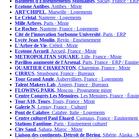
Bâtiment d'Enseignements Mutualisés
, Saclay, France ·
Ecotone Antibes
, Antibes · Mixte
ART'CHIPEL
, Marseille · Logements
Le Cristal
, Nanterre · Logements
Mille Arbres
, Paris · Mixte
Le Rocher
, Nanterre, France · Logements
Cité de l’innovation Sorbonne Université
, Paris · ERP
Lycée Jean Moulin
, Revin · Enseignement
L'Arbre de Vie
, Créteil · Mixte
Ecotone Arcueil
, Arcueil, France · Mixte
METROPOLITAN SQUARE
, Lille, France · Mixte
Pavillon augmenté de l'Arsenal
, Paris, France · ERP / Equip
QUARTIER CHARENTON
, Charenton, France · Mixte
CIRRUS
, Strasbourg, France · Bureaux
Tour Grand Angle
, Aubervilliers, France · Logements
Talent Makers Lab
, Angers, France · Bureaux
FLOWING PARK
, Moscou · Programme mixte
Centre Congrès Les Menuires
, Les Menuires, France · Équi
Tour A10, Tours
, Tours, France · Mixte
Galerie N
, Lemuy, France · Culturel
Pont de Calabre
, Calabre, Italie · Logements
Centre culturel Paul Éluard
, Cugnaux, France · Equipement 
Stations Fantôme
, Paris · Equipement culturel
City Sand
, Sahara, Maroc · Mixte
Liaison des continents, Détroit de Béring
, Sibérie, Alaska · 