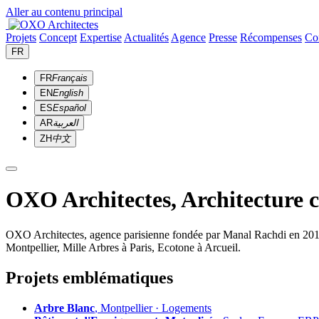
Aller au contenu principal
Projets
Concept
Expertise
Actualités
Agence
Presse
Récompenses
Co
FR
FR
Français
EN
English
ES
Español
AR
العربية
ZH
中文
OXO Architectes, Architecture 
OXO Architectes, agence parisienne fondée par Manal Rachdi en 2010. 
Montpellier, Mille Arbres à Paris, Ecotone à Arcueil.
Projets emblématiques
Arbre Blanc
, Montpellier · Logements