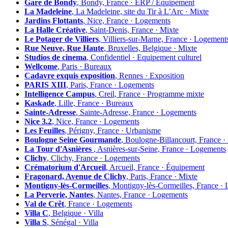
Gare de Bondy
, Bondy, France · ERP / Equipement
La Madeleine
, La Madeleine, site du Tir à L’Arc · Mixte
Jardins Flottants
, Nice, France · Logements
La Halle Créative
, Saint-Denis, France · Mixte
Le Potager de Villiers
, Villiers-sur-Marne, France · Logement
Rue Neuve, Rue Haute
, Bruxelles, Belgique · Mixte
Studios de cinema
, Confidentiel · Equipement culturel
Wellcome
, Paris · Bureaux
Cadavre exquis exposition
, Rennes · Exposition
PARIS XIII
, Paris, France · Logements
Intelligence Campus
, Creil, France · Programme mixte
Kaskade
, Lille, France · Bureaux
Sainte-Adresse
, Sainte-Adresse, France · Logements
Nice 3.2
, Nice, France · Logements
Les Feuilles
, Périgny, France · Urbanisme
Boulogne Seine Gourmande
, Boulogne-Billancourt, France 
La Tour d'Asnières
, Asnières-sur-Seine, France · Logements
Clichy
, Clichy, France · Logements
Crématorium d'Arcueil
, Arcueil, France · Équipement
Fragonard, Avenue de Clichy
, Paris, France · Mixte
Montigny-lès-Cormeilles
, Montigny-lès-Cormeilles, France ·
La Perverie, Nantes
, Nantes, France · Logements
Val de Crêt
, France · Logements
Villa C
, Belgique · Villa
Villa S
, Sénégal · Villa