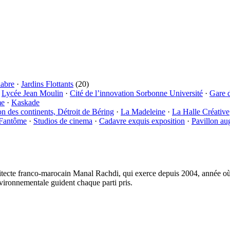
labre
·
Jardins Flottants
(20)
·
Lycée Jean Moulin
·
Cité de l’innovation Sorbonne Université
·
Gare 
me
·
Kaskade
on des continents, Détroit de Béring
·
La Madeleine
·
La Halle Créative
 Fantôme
·
Studios de cinema
·
Cadavre exquis exposition
·
Pavillon au
tecte franco-marocain Manal Rachdi, qui exerce depuis 2004, année où i
vironnementale guident chaque parti pris.