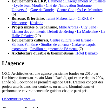
Équipements & ERP
,
Bâtiment d'Enseignements Mutualisés
·
Lycée Jean Moulin
·
Cité de l’innovation Sorbonne
Université
·
Gare de Bondy
·
Centre Congrès Les Menuires
(6)
Bureaux & tertiaire
,
Talent Makers Lab
·
CIRRUS
·
Wellcome
·
Kaskade
Projets mixtes & urbanisme
,
Mille Arbres
·
City Sand
·
Liaison des continents, Détroit de Béring
·
La Madeleine
·
La
Halle Créative
(20)
Équipements culturels
,
Centre culturel Paul Éluard
·
Stations Fantôme
·
Studios de cinema
·
Cadavre exquis
exposition
·
Pavillon augmenté de l'Arsenal
(7)
Architecture durable & biomimétisme
,
Hôtel Bamako
L'agence
OXO Architectes est une agence parisienne fondée en 2010 par
l'architecte franco-marocain Manal Rachdi, qui exerce depuis 2004,
année où il co-fonde sa première agence OFF. L'atelier conçoit des
projets ancrés dans leur contexte, où nature, biomimétisme et
performance environnementale guident chaque parti pris.
Découvrir l'agence →