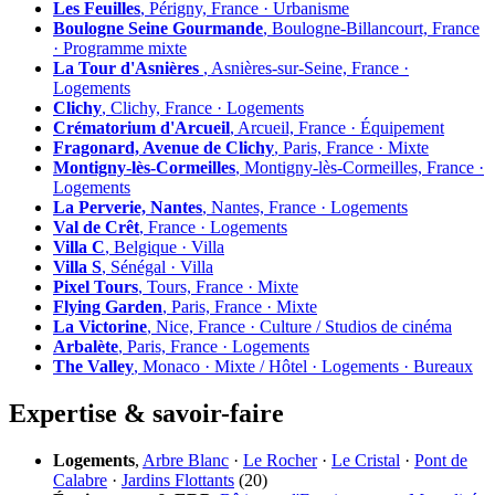
Les Feuilles
, Périgny, France · Urbanisme
Boulogne Seine Gourmande
, Boulogne-Billancourt, France
· Programme mixte
La Tour d'Asnières
, Asnières-sur-Seine, France ·
Logements
Clichy
, Clichy, France · Logements
Crématorium d'Arcueil
, Arcueil, France · Équipement
Fragonard, Avenue de Clichy
, Paris, France · Mixte
Montigny-lès-Cormeilles
, Montigny-lès-Cormeilles, France ·
Logements
La Perverie, Nantes
, Nantes, France · Logements
Val de Crêt
, France · Logements
Villa C
, Belgique · Villa
Villa S
, Sénégal · Villa
Pixel Tours
, Tours, France · Mixte
Flying Garden
, Paris, France · Mixte
La Victorine
, Nice, France · Culture / Studios de cinéma
Arbalète
, Paris, France · Logements
The Valley
, Monaco · Mixte / Hôtel · Logements · Bureaux
Expertise & savoir-faire
Logements
,
Arbre Blanc
·
Le Rocher
·
Le Cristal
·
Pont de
Calabre
·
Jardins Flottants
(20)