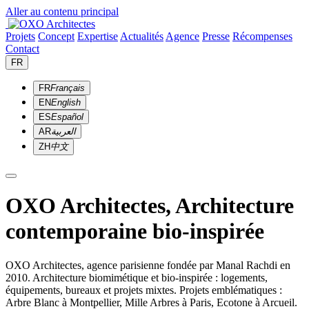
Aller au contenu principal
Projets
Concept
Expertise
Actualités
Agence
Presse
Récompenses
Contact
FR
FR
Français
EN
English
ES
Español
AR
العربية
ZH
中文
OXO Architectes, Architecture
contemporaine bio-inspirée
OXO Architectes, agence parisienne fondée par Manal Rachdi en
2010. Architecture biomimétique et bio-inspirée : logements,
équipements, bureaux et projets mixtes. Projets emblématiques :
Arbre Blanc à Montpellier, Mille Arbres à Paris, Ecotone à Arcueil.