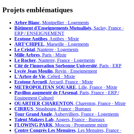
Projets emblématiques
Arbre Blanc
, Montpellier · Logements
Bâtiment d'Enseignements Mutualisés
, Saclay, France ·
ERP / ENSEIGNEMENT
Ecotone Antibes
, Antibes · Mixte
ART'CHIPEL
, Marseille · Logements
Le Cristal
, Nanterre · Logements
Mille Arbres
, Paris · Mixte
Le Rocher
, Nanterre, France · Logements
Cité de l’innovation Sorbonne Université
, Paris · ERP
Lycée Jean Moulin
, Revin · Enseignement
L'Arbre de Vie
, Créteil · Mixte
Ecotone Arcueil
, Arcueil, France · Mixte
METROPOLITAN SQUARE
, Lille, France · Mixte
Pavillon augmenté de l'Arsenal
, Paris, France · ERP /
Equipement Culturel
QUARTIER CHARENTON
, Charenton, France · Mixte
CIRRUS
, Strasbourg, France · Bureaux
Tour Grand Angle
, Aubervilliers, France · Logements
Talent Makers Lab
, Angers, France · Bureaux
FLOWING PARK
, Moscou · Programme mixte
Centre Congrès Les Menuires
, Les Menuires, France ·