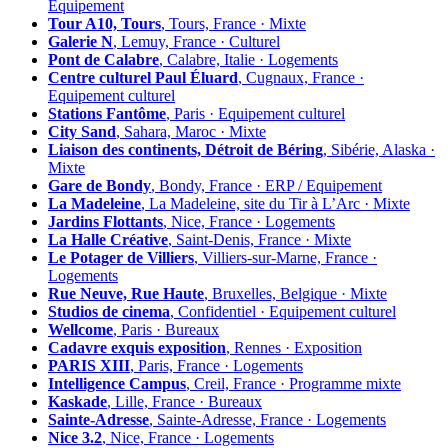
Équipement
Tour A10, Tours
, Tours, France · Mixte
Galerie N
, Lemuy, France · Culturel
Pont de Calabre
, Calabre, Italie · Logements
Centre culturel Paul Éluard
, Cugnaux, France ·
Equipement culturel
Stations Fantôme
, Paris · Equipement culturel
City Sand
, Sahara, Maroc · Mixte
Liaison des continents, Détroit de Béring
, Sibérie, Alaska ·
Mixte
Gare de Bondy
, Bondy, France · ERP / Equipement
La Madeleine
, La Madeleine, site du Tir à L’Arc · Mixte
Jardins Flottants
, Nice, France · Logements
La Halle Créative
, Saint-Denis, France · Mixte
Le Potager de Villiers
, Villiers-sur-Marne, France ·
Logements
Rue Neuve, Rue Haute
, Bruxelles, Belgique · Mixte
Studios de cinema
, Confidentiel · Equipement culturel
Wellcome
, Paris · Bureaux
Cadavre exquis exposition
, Rennes · Exposition
PARIS XIII
, Paris, France · Logements
Intelligence Campus
, Creil, France · Programme mixte
Kaskade
, Lille, France · Bureaux
Sainte-Adresse
, Sainte-Adresse, France · Logements
Nice 3.2
, Nice, France · Logements