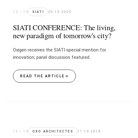
12 / 14
SIATI
20.10.2020
SIATI CONFERENCE: The living,
new paradigm of tomorrow's city?
Oxigen receives the SIATI special mention for
innovation; panel discussion featured.
READ THE ARTICLE
→
13 / 14
OXO ARCHITECTES
17.10.2018