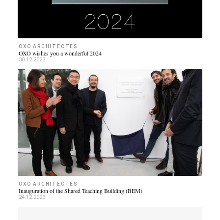
OXO ARCHITECTES
OXO wishes you a wonderful 2024
30.12.2023
OXO ARCHITECTES
Inauguration of the Shared Teaching Building (BEM)
24.12.2023