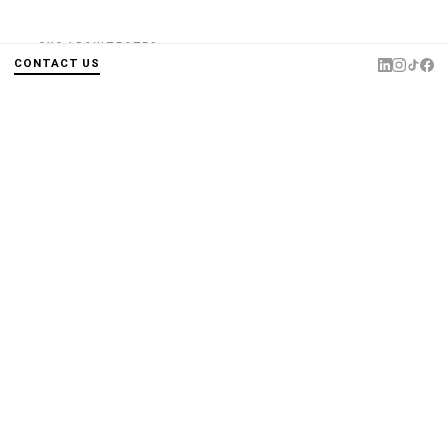
OXO ARCHITECTES
OXO Architectes is hiring!
CONTACT US
07.03.2022
OXO ARCHITECTES
OXO Architectes is hiring!
21.10.2021