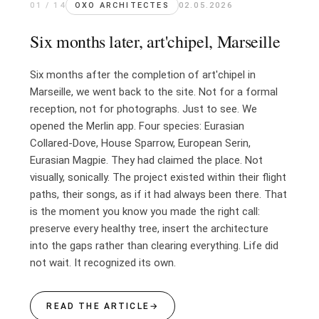
01 / 14
OXO ARCHITECTES
02.05.2026
Recrutement architectes seniors, juniors et spécialistes 3D.
Lire l'article →
Six months later, art'chipel, Marseille
OXO Architectes · 2022-03-07
OXO Architectes recrute !
Six months after the completion of art'chipel in
Postes : architectes juniors, chefs de projet, modeleurs 3D.
Marseille, we went back to the site. Not for a formal
Lire l'article →
reception, not for photographs. Just to see. We
OXO Architectes · 2021-10-21
opened the Merlin app. Four species: Eurasian
OXO Architectes recrute !
Collared-Dove, House Sparrow, European Serin,
Eurasian Magpie. They had claimed the place. Not
Recrutement d'architectes expérimentés et de stagiaires, accent
visually, sonically. The project existed within their flight
Lire l'article →
paths, their songs, as if it had always been there. That
Architect@Work Paris · 2021-09-21
is the moment you know you made the right call:
Architect@Work Paris 2021, Conférence
preserve every healthy tree, insert the architecture
Manal Rachdi présente la conférence : « La générosité en archit
into the gaps rather than clearing everything. Life did
Lire l'article →
not wait. It recognized its own.
SIATI · 2020-10-20
CONFERENCE SIATI : Le vivant, nouveau paradigme d
READ THE ARTICLE
→
Le projet Oxigen reçoit la mention spéciale SIATI pour son innov