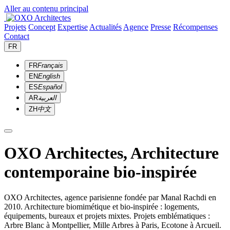
Aller au contenu principal
Projets
Concept
Expertise
Actualités
Agence
Presse
Récompenses
Contact
FR
FR
Français
EN
English
ES
Español
AR
العربية
ZH
中文
OXO Architectes, Architecture
contemporaine bio-inspirée
OXO Architectes, agence parisienne fondée par Manal Rachdi en
2010. Architecture biomimétique et bio-inspirée : logements,
équipements, bureaux et projets mixtes. Projets emblématiques :
Arbre Blanc à Montpellier, Mille Arbres à Paris, Ecotone à Arcueil.