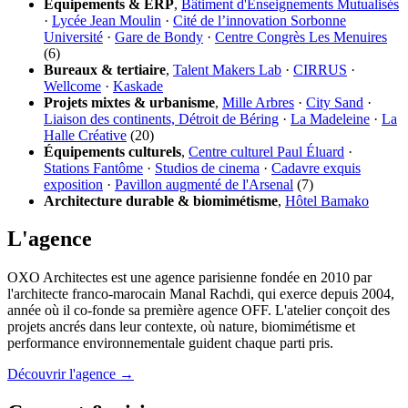
Équipements & ERP
,
Bâtiment d'Enseignements Mutualisés
·
Lycée Jean Moulin
·
Cité de l’innovation Sorbonne
Université
·
Gare de Bondy
·
Centre Congrès Les Menuires
(6)
Bureaux & tertiaire
,
Talent Makers Lab
·
CIRRUS
·
Wellcome
·
Kaskade
Projets mixtes & urbanisme
,
Mille Arbres
·
City Sand
·
Liaison des continents, Détroit de Béring
·
La Madeleine
·
La
Halle Créative
(20)
Équipements culturels
,
Centre culturel Paul Éluard
·
Stations Fantôme
·
Studios de cinema
·
Cadavre exquis
exposition
·
Pavillon augmenté de l'Arsenal
(7)
Architecture durable & biomimétisme
,
Hôtel Bamako
L'agence
OXO Architectes est une agence parisienne fondée en 2010 par
l'architecte franco-marocain Manal Rachdi, qui exerce depuis 2004,
année où il co-fonde sa première agence OFF. L'atelier conçoit des
projets ancrés dans leur contexte, où nature, biomimétisme et
performance environnementale guident chaque parti pris.
Découvrir l'agence →