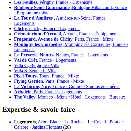
Les Feuilles
, Périgny, France · Urbanisme
Boulogne Seine Gourmande
, Boulogne-Billancourt, France
· Programme mixte
La Tour d'Asnières
, Asnières-sur-Seine, France ·
Logements
Clichy
, Clichy, France · Logements
Crématorium d'Arcueil
, Arcueil, France · Équipement
Fragonard, Avenue de Clichy
, Paris, France · Mixte
Montigny-lès-Cormeilles
, Montigny-lès-Cormeilles, France ·
Logements
La Perverie, Nantes
, Nantes, France · Logements
Val de Crêt
, France · Logements
Villa C
, Belgique · Villa
Villa S
, Sénégal · Villa
Pixel Tours
, Tours, France · Mixte
Flying Garden
, Paris, France · Mixte
La Victorine
, Nice, France · Culture / Studios de cinéma
Arbalète
, Paris, France · Logements
The Valley
, Monaco · Mixte / Hôtel · Logements · Bureaux
Expertise & savoir-faire
Logements
,
Arbre Blanc
·
Le Rocher
·
Le Cristal
·
Pont de
Calabre
·
Jardins Flottants
(20)