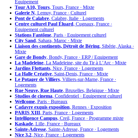
Équipement
Tour A10, Tours
, Tours, France · Mixte
Galerie N
, Lemuy, France · Culturel
Pont de Calabre
, Calabre, Italie · Logements
Centre culturel Paul Éluard
, Cugnaux, France ·
Equipement culturel
Stations Fantôme
, Paris · Equipement culturel
City Sand
, Sahara, Maroc · Mixte
Liaison des continents, Détroit de Béring
, Sibérie, Alaska ·
Mixte
Gare de Bondy
, Bondy, France · ERP / Equipement
La Madeleine
, La Madeleine, site du Tir à L’Arc · Mixte
Jardins Flottants
, Nice, France · Logements
La Halle Créative
, Saint-Denis, France · Mixte
Le Potager de Villiers
, Villiers-sur-Marne, France ·
Logements
Rue Neuve, Rue Haute
, Bruxelles, Belgique · Mixte
Studios de cinema
, Confidentiel · Equipement culturel
Wellcome
, Paris · Bureaux
Cadavre exquis exposition
, Rennes · Exposition
PARIS XIII
, Paris, France · Logements
Intelligence Campus
, Creil, France · Programme mixte
Kaskade
, Lille, France · Bureaux
Sainte-Adresse
, Sainte-Adresse, France · Logements
Nice 3.2
, Nice, France · Logements