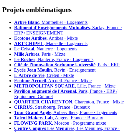
Projets emblématiques
Arbre Blanc
, Montpellier · Logements
Bâtiment d'Enseignements Mutualisés
, Saclay, France ·
ERP / ENSEIGNEMENT
Ecotone Antibes
, Antibes · Mixte
ART'CHIPEL
, Marseille · Logements
Le Cristal
, Nanterre · Logements
Mille Arbres
, Paris · Mixte
Le Rocher
, Nanterre, France · Logements
Cité de l’innovation Sorbonne Université
, Paris · ERP
Lycée Jean Moulin
, Revin · Enseignement
L'Arbre de Vie
, Créteil · Mixte
Ecotone Arcueil
, Arcueil, France · Mixte
METROPOLITAN SQUARE
, Lille, France · Mixte
Pavillon augmenté de l'Arsenal
, Paris, France · ERP /
Equipement Culturel
QUARTIER CHARENTON
, Charenton, France · Mixte
CIRRUS
, Strasbourg, France · Bureaux
Tour Grand Angle
, Aubervilliers, France · Logements
Talent Makers Lab
, Angers, France · Bureaux
FLOWING PARK
, Moscou · Programme mixte
Centre Congrès Les Menuires
, Les Menuires, France ·