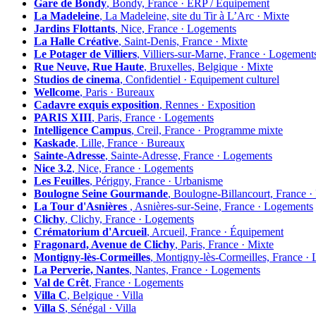
Gare de Bondy
, Bondy, France · ERP / Equipement
La Madeleine
, La Madeleine, site du Tir à L’Arc · Mixte
Jardins Flottants
, Nice, France · Logements
La Halle Créative
, Saint-Denis, France · Mixte
Le Potager de Villiers
, Villiers-sur-Marne, France · Logement
Rue Neuve, Rue Haute
, Bruxelles, Belgique · Mixte
Studios de cinema
, Confidentiel · Equipement culturel
Wellcome
, Paris · Bureaux
Cadavre exquis exposition
, Rennes · Exposition
PARIS XIII
, Paris, France · Logements
Intelligence Campus
, Creil, France · Programme mixte
Kaskade
, Lille, France · Bureaux
Sainte-Adresse
, Sainte-Adresse, France · Logements
Nice 3.2
, Nice, France · Logements
Les Feuilles
, Périgny, France · Urbanisme
Boulogne Seine Gourmande
, Boulogne-Billancourt, France 
La Tour d'Asnières
, Asnières-sur-Seine, France · Logements
Clichy
, Clichy, France · Logements
Crématorium d'Arcueil
, Arcueil, France · Équipement
Fragonard, Avenue de Clichy
, Paris, France · Mixte
Montigny-lès-Cormeilles
, Montigny-lès-Cormeilles, France ·
La Perverie, Nantes
, Nantes, France · Logements
Val de Crêt
, France · Logements
Villa C
, Belgique · Villa
Villa S
, Sénégal · Villa