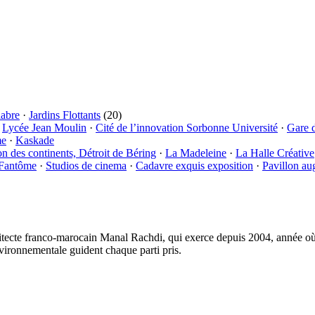
labre
·
Jardins Flottants
(20)
·
Lycée Jean Moulin
·
Cité de l’innovation Sorbonne Université
·
Gare 
me
·
Kaskade
on des continents, Détroit de Béring
·
La Madeleine
·
La Halle Créative
 Fantôme
·
Studios de cinema
·
Cadavre exquis exposition
·
Pavillon au
tecte franco-marocain Manal Rachdi, qui exerce depuis 2004, année où i
vironnementale guident chaque parti pris.