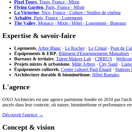
Pixel Tours
, Tours, France · Mixte
Flying Garden
, Paris, France · Mixte
La Victorine
, Nice, France · Culture / Studios de cinéma
Arbalète
, Paris, France · Logements
The Valley
, Monaco · Mixte / Hôtel · Logements · Bureaux
Expertise & savoir-faire
Logements
,
Arbre Blanc
·
Le Rocher
·
Le Cristal
·
Pont de Ca
Équipements & ERP
,
Bâtiment d'Enseignements Mutualisés
Bureaux & tertiaire
,
Talent Makers Lab
·
CIRRUS
·
Wellco
Projets mixtes & urbanisme
,
Mille Arbres
·
City Sand
·
Liais
Équipements culturels
,
Centre culturel Paul Éluard
·
Stations
Architecture durable & biomimétisme
,
Hôtel Bamako
L'agence
OXO Architectes est une agence parisienne fondée en 2010 par l'archi
ancrés dans leur contexte, où nature, biomimétisme et performance en
Découvrir l'agence →
Concept & vision