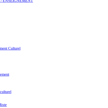
 ERP / ENSEIGNEMENT
ement Culturel
pement
culturel
Mixte