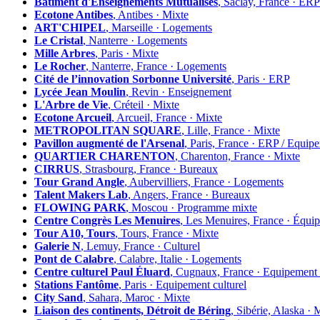
Bâtiment d'Enseignements Mutualisés
, Saclay, France ·
Ecotone Antibes
, Antibes · Mixte
ART'CHIPEL
, Marseille · Logements
Le Cristal
, Nanterre · Logements
Mille Arbres
, Paris · Mixte
Le Rocher
, Nanterre, France · Logements
Cité de l’innovation Sorbonne Université
, Paris · ERP
Lycée Jean Moulin
, Revin · Enseignement
L'Arbre de Vie
, Créteil · Mixte
Ecotone Arcueil
, Arcueil, France · Mixte
METROPOLITAN SQUARE
, Lille, France · Mixte
Pavillon augmenté de l'Arsenal
, Paris, France · ERP / Equip
QUARTIER CHARENTON
, Charenton, France · Mixte
CIRRUS
, Strasbourg, France · Bureaux
Tour Grand Angle
, Aubervilliers, France · Logements
Talent Makers Lab
, Angers, France · Bureaux
FLOWING PARK
, Moscou · Programme mixte
Centre Congrès Les Menuires
, Les Menuires, France · Équi
Tour A10, Tours
, Tours, France · Mixte
Galerie N
, Lemuy, France · Culturel
Pont de Calabre
, Calabre, Italie · Logements
Centre culturel Paul Éluard
, Cugnaux, France · Equipement 
Stations Fantôme
, Paris · Equipement culturel
City Sand
, Sahara, Maroc · Mixte
Liaison des continents, Détroit de Béring
, Sibérie, Alaska · 