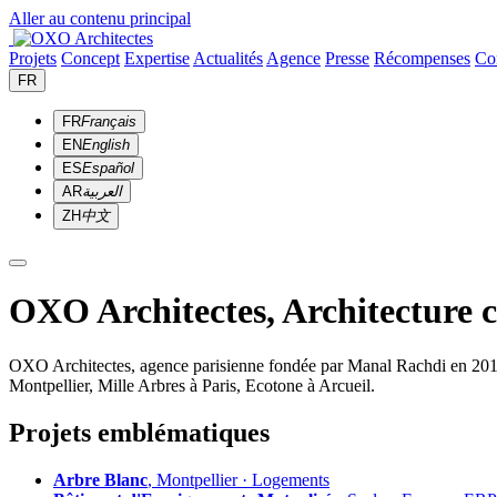
Aller au contenu principal
Projets
Concept
Expertise
Actualités
Agence
Presse
Récompenses
Co
FR
FR
Français
EN
English
ES
Español
AR
العربية
ZH
中文
OXO Architectes, Architecture 
OXO Architectes, agence parisienne fondée par Manal Rachdi en 2010. 
Montpellier, Mille Arbres à Paris, Ecotone à Arcueil.
Projets emblématiques
Arbre Blanc
, Montpellier · Logements