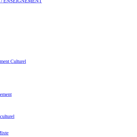
 ERP / ENSEIGNEMENT
ement Culturel
pement
culturel
Mixte