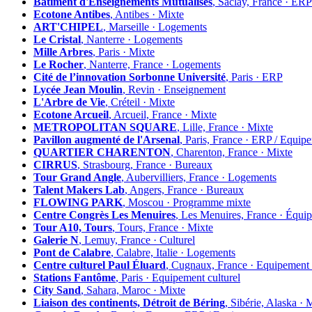
Bâtiment d'Enseignements Mutualisés
, Saclay, France ·
Ecotone Antibes
, Antibes · Mixte
ART'CHIPEL
, Marseille · Logements
Le Cristal
, Nanterre · Logements
Mille Arbres
, Paris · Mixte
Le Rocher
, Nanterre, France · Logements
Cité de l’innovation Sorbonne Université
, Paris · ERP
Lycée Jean Moulin
, Revin · Enseignement
L'Arbre de Vie
, Créteil · Mixte
Ecotone Arcueil
, Arcueil, France · Mixte
METROPOLITAN SQUARE
, Lille, France · Mixte
Pavillon augmenté de l'Arsenal
, Paris, France · ERP / Equip
QUARTIER CHARENTON
, Charenton, France · Mixte
CIRRUS
, Strasbourg, France · Bureaux
Tour Grand Angle
, Aubervilliers, France · Logements
Talent Makers Lab
, Angers, France · Bureaux
FLOWING PARK
, Moscou · Programme mixte
Centre Congrès Les Menuires
, Les Menuires, France · Équi
Tour A10, Tours
, Tours, France · Mixte
Galerie N
, Lemuy, France · Culturel
Pont de Calabre
, Calabre, Italie · Logements
Centre culturel Paul Éluard
, Cugnaux, France · Equipement 
Stations Fantôme
, Paris · Equipement culturel
City Sand
, Sahara, Maroc · Mixte
Liaison des continents, Détroit de Béring
, Sibérie, Alaska · 