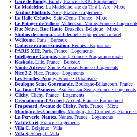
Gare de Bondy
, Bondy, France · ERP / Equipement
La Madeleine
, La Madeleine, site du Tir à L’Arc · Mixte
Jardins Flottants
, Nice, France · Logements
La Halle Créative
, Saint-Denis, France · Mixte
Le Potager de Villiers
, Villiers-sur-Marne, France · Logement
Rue Neuve, Rue Haute
, Bruxelles, Belgique · Mixte
Studios de cinema
, Confidentiel · Equipement culturel
Wellcome
, Paris · Bureaux
Cadavre exquis exposition
, Rennes · Exposition
PARIS XIII
, Paris, France · Logements
Intelligence Campus
, Creil, France · Programme mixte
Kaskade
, Lille, France · Bureaux
Sainte-Adresse
, Sainte-Adresse, France · Logements
Nice 3.2
, Nice, France · Logements
Les Feuilles
, Périgny, France · Urbanisme
Boulogne Seine Gourmande
, Boulogne-Billancourt, France 
La Tour d'Asnières
, Asnières-sur-Seine, France · Logements
Clichy
, Clichy, France · Logements
Crématorium d'Arcueil
, Arcueil, France · Équipement
Fragonard, Avenue de Clichy
, Paris, France · Mixte
Montigny-lès-Cormeilles
, Montigny-lès-Cormeilles, France ·
La Perverie, Nantes
, Nantes, France · Logements
Val de Crêt
, France · Logements
Villa C
, Belgique · Villa
Villa S
, Sénégal · Villa