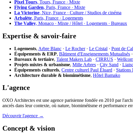
Pixel Tours
, Tours, France · Mixte
Flying Garden
, Paris, France · Mixte
La Victorine
, Nice, France · Culture / Studios de cinéma
Arbalète
, Paris, France · Logements
The Valley
, Monaco · Mixte / Hôtel · Logements · Bureaux
Expertise & savoir-faire
Logements
,
Arbre Blanc
·
Le Rocher
·
Le Cristal
·
Pont de Ca
Équipements & ERP
,
Bâtiment d'Enseignements Mutualisés
Bureaux & tertiaire
,
Talent Makers Lab
·
CIRRUS
·
Wellco
Projets mixtes & urbanisme
,
Mille Arbres
·
City Sand
·
Liais
Équipements culturels
,
Centre culturel Paul Éluard
·
Stations
Architecture durable & biomimétisme
,
Hôtel Bamako
L'agence
OXO Architectes est une agence parisienne fondée en 2010 par l'archi
ancrés dans leur contexte, où nature, biomimétisme et performance en
Découvrir l'agence →
Concept & vision