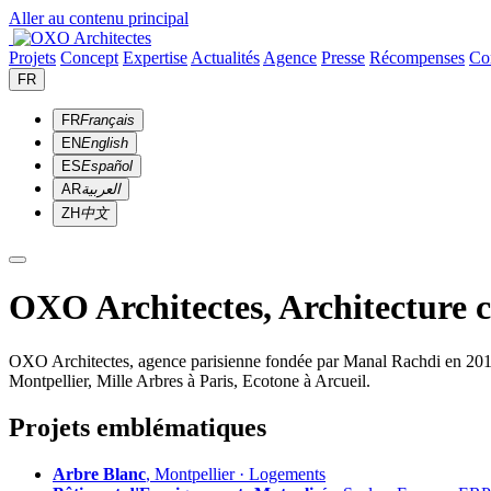
Aller au contenu principal
Projets
Concept
Expertise
Actualités
Agence
Presse
Récompenses
Co
FR
FR
Français
EN
English
ES
Español
AR
العربية
ZH
中文
OXO Architectes, Architecture 
OXO Architectes, agence parisienne fondée par Manal Rachdi en 2010. 
Montpellier, Mille Arbres à Paris, Ecotone à Arcueil.
Projets emblématiques
Arbre Blanc
, Montpellier · Logements