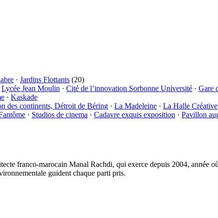
labre
·
Jardins Flottants
(20)
·
Lycée Jean Moulin
·
Cité de l’innovation Sorbonne Université
·
Gare 
me
·
Kaskade
on des continents, Détroit de Béring
·
La Madeleine
·
La Halle Créative
 Fantôme
·
Studios de cinema
·
Cadavre exquis exposition
·
Pavillon au
tecte franco-marocain Manal Rachdi, qui exerce depuis 2004, année où i
vironnementale guident chaque parti pris.