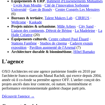
Équipements & ERP
,
Bâtiment d'Enseignements Mutualisés
·
Lycée Jean Moulin
·
Cité de l’innovation Sorbonne
Université
·
Gare de Bondy
·
Centre Congrès Les Menuires
(6)
Bureaux & tertiaire
,
Talent Makers Lab
·
CIRRUS
·
Wellcome
·
Kaskade
Projets mixtes & urbanisme
,
Mille Arbres
·
City Sand
·
Liaison des continents, Détroit de Béring
·
La Madeleine
·
La
Halle Créative
(20)
Équipements culturels
,
Centre culturel Paul Éluard
·
Stations Fantôme
·
Studios de cinema
·
Cadavre exquis
exposition
·
Pavillon augmenté de l'Arsenal
(7)
Architecture durable & biomimétisme
,
Hôtel Bamako
L'agence
OXO Architectes est une agence parisienne fondée en 2010 par
l'architecte franco-marocain Manal Rachdi, qui exerce depuis 2004,
année où il co-fonde sa première agence OFF. L'atelier conçoit des
projets ancrés dans leur contexte, où nature, biomimétisme et
performance environnementale guident chaque parti pris.
Découvrir l'agence →