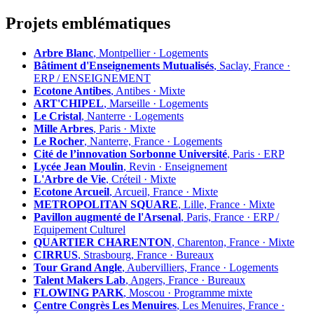
Projets emblématiques
Arbre Blanc
, Montpellier · Logements
Bâtiment d'Enseignements Mutualisés
, Saclay, France ·
ERP / ENSEIGNEMENT
Ecotone Antibes
, Antibes · Mixte
ART'CHIPEL
, Marseille · Logements
Le Cristal
, Nanterre · Logements
Mille Arbres
, Paris · Mixte
Le Rocher
, Nanterre, France · Logements
Cité de l’innovation Sorbonne Université
, Paris · ERP
Lycée Jean Moulin
, Revin · Enseignement
L'Arbre de Vie
, Créteil · Mixte
Ecotone Arcueil
, Arcueil, France · Mixte
METROPOLITAN SQUARE
, Lille, France · Mixte
Pavillon augmenté de l'Arsenal
, Paris, France · ERP /
Equipement Culturel
QUARTIER CHARENTON
, Charenton, France · Mixte
CIRRUS
, Strasbourg, France · Bureaux
Tour Grand Angle
, Aubervilliers, France · Logements
Talent Makers Lab
, Angers, France · Bureaux
FLOWING PARK
, Moscou · Programme mixte
Centre Congrès Les Menuires
, Les Menuires, France ·