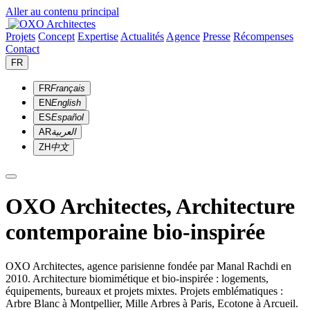
Aller au contenu principal
Projets
Concept
Expertise
Actualités
Agence
Presse
Récompenses
Contact
FR
FR
Français
EN
English
ES
Español
AR
العربية
ZH
中文
OXO Architectes, Architecture
contemporaine bio-inspirée
OXO Architectes, agence parisienne fondée par Manal Rachdi en
2010. Architecture biomimétique et bio-inspirée : logements,
équipements, bureaux et projets mixtes. Projets emblématiques :
Arbre Blanc à Montpellier, Mille Arbres à Paris, Ecotone à Arcueil.