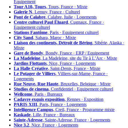
Équipement
Tour A10, Tours
, Tours, France · Mixte
Galerie N
, Lemuy, France · Culturel
Pont de Calabre
, Calabre, Italie · Logements
Centre culturel Paul Éluard
, Cugnaux, France ·
Equipement culturel
Stations Fantôme
, Paris · Equipement culturel
City Sand
, Sahara, Maroc · Mixte
Liaison des continents, Détroit de Béring
, Sibérie, Alaska ·
Mixte
Gare de Bondy
, Bondy, France · ERP / Equipement
La Madeleine
, La Madeleine, site du Tir à L’Arc · Mixte
Jardins Flottants
, Nice, France · Logements
La Halle Créative
, Saint-Denis, France · Mixte
Le Potager de Villiers
, Villiers-sur-Marne, France ·
Logements
Rue Neuve, Rue Haute
, Bruxelles, Belgique · Mixte
Studios de cinema
, Confidentiel · Equipement culturel
Wellcome
, Paris · Bureaux
Cadavre exquis exposition
, Rennes · Exposition
PARIS XIII
, Paris, France · Logements
Intelligence Campus
, Creil, France · Programme mixte
Kaskade
, Lille, France · Bureaux
Sainte-Adresse
, Sainte-Adresse, France · Logements
Nice 3.2
, Nice, France · Logements