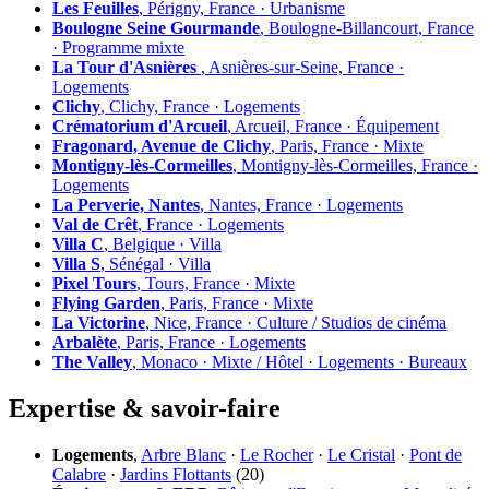
Les Feuilles
, Périgny, France · Urbanisme
Boulogne Seine Gourmande
, Boulogne-Billancourt, France
· Programme mixte
La Tour d'Asnières
, Asnières-sur-Seine, France ·
Logements
Clichy
, Clichy, France · Logements
Crématorium d'Arcueil
, Arcueil, France · Équipement
Fragonard, Avenue de Clichy
, Paris, France · Mixte
Montigny-lès-Cormeilles
, Montigny-lès-Cormeilles, France ·
Logements
La Perverie, Nantes
, Nantes, France · Logements
Val de Crêt
, France · Logements
Villa C
, Belgique · Villa
Villa S
, Sénégal · Villa
Pixel Tours
, Tours, France · Mixte
Flying Garden
, Paris, France · Mixte
La Victorine
, Nice, France · Culture / Studios de cinéma
Arbalète
, Paris, France · Logements
The Valley
, Monaco · Mixte / Hôtel · Logements · Bureaux
Expertise & savoir-faire
Logements
,
Arbre Blanc
·
Le Rocher
·
Le Cristal
·
Pont de
Calabre
·
Jardins Flottants
(20)