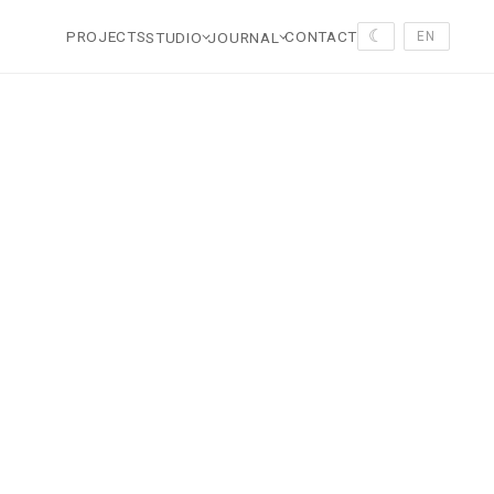
☾
PROJECTS
CONTACT
STUDIO
JOURNAL
EN
合项目。代表作：蒙彼利埃白树（Arbre Blanc）、巴黎千树（Mille