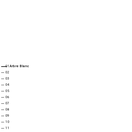
理念与愿景
与生命对话的建筑：蒙彼利埃白树、巴黎千树、阿尔克伊生态区
阅读理念 →
最新动态
Architect, M/F
,
2026-06-17
Architect, M/F
,
2026-06-09
Architect, M/F
,
2026-06-08
The Taste of the Other
,
Carnet, essais · 2026-05-03
Arbre Blanc
01
On Action and Thought
,
Carnet, essais · 2026-05-03
02
On the Living
,
Carnet, essais · 2026-05-03
03
查看所有动态 →
·
媒体
·
查看奖项
04
05
06
07
08
09
10
11