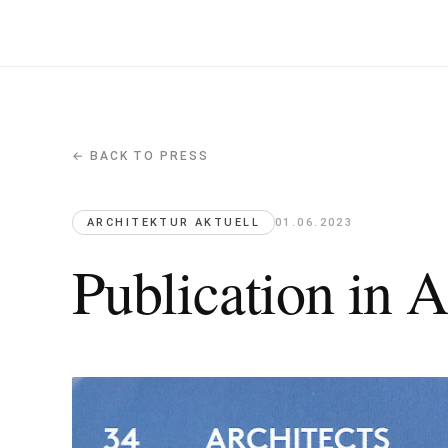
← BACK TO PRESS
Publication in Architektur Aktuell, 
Architektur Aktuell · 2023-06-01
ARCHITEKTUR AKTUELL
01.06.2023
Article published in Architektur Aktuell presenting t
Publication in A