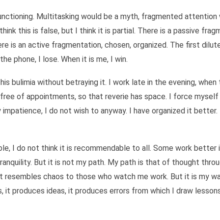
unctioning. Multitasking would be a myth, fragmented attention 
k this is false, but I think it is partial. There is a passive frag
ere is an active fragmentation, chosen, organized. The first dilut
he phone, I lose. When it is me, I win.
this bulimia without betraying it. I work late in the evening, whe
ree of appointments, so that reverie has space. I force myself 
y impatience, I do not wish to anyway. I have organized it better
le, I do not think it is recommendable to all. Some work better i
nquility. But it is not my path. My path is that of thought throu
r that resembles chaos to those who watch me work. But it is my w
s, it produces ideas, it produces errors from which I draw lesso