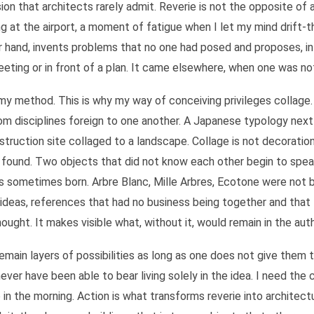
ion that architects rarely admit. Reverie is not the opposite of 
ng at the airport, a moment of fatigue when I let my mind drift-t
hand, invents problems that no one had posed and proposes, in p
eting or in front of a plan. It came elsewhere, when one was not 
y method. This is why my way of conceiving privileges collage.
om disciplines foreign to one another. A Japanese typology nex
struction site collaged to a landscape. Collage is not decoration
e found. Two objects that did not know each other begin to spe
re is sometimes born. Arbre Blanc, Mille Arbres, Ecotone were n
, ideas, references that had no business being together and that
ought. It makes visible what, without it, would remain in the auth
emain layers of possibilities as long as one does not give them t
d never have been able to bear living solely in the idea. I need th
in the morning. Action is what transforms reverie into architectu