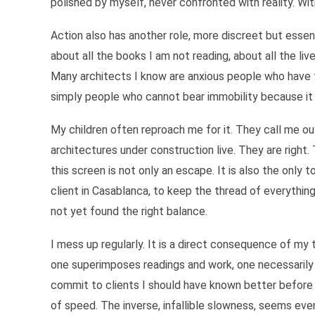
polished by myself, never confronted with reality. Wit
Action also has another role, more discreet but essent
about all the books I am not reading, about all the liv
Many architects I know are anxious people who have fo
simply people who cannot bear immobility because it 
My children often reproach me for it. They call me 
architectures under construction live. They are right.
this screen is not only an escape. It is also the only
client in Casablanca, to keep the thread of everythin
not yet found the right balance.
I mess up regularly. It is a direct consequence of m
one superimposes readings and work, one necessarily 
commit to clients I should have known better before si
of speed. The inverse, infallible slowness, seems eve