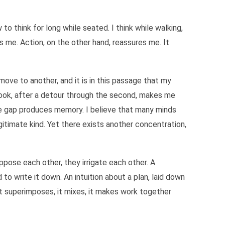
mentée serait la maladie de notre époque, la concentration unique 
d le bruit du jour est retombé et que personne n'attend plus rien d
 travaillent mieux dans la concentration unique, dans le silence p
 to think for long while seated. I think while walking,
 me. Action, on the other hand, reassures me. It
ove to another, and it is in this passage that my
 book, after a detour through the second, makes me
 the gap produces memory. I believe that many minds
egitimate kind. Yet there exists another concentration,
oppose each other, they irrigate each other. A
o write it down. An intuition about a plan, laid down
 It superimposes, it mixes, it makes work together