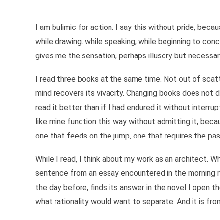
Je sais bien ce qu'on objecte aujourd'hui à ce mode de 
Avec l'âge, j'ai appris quelques disciplines pour canali
Je ne sais pas si mon mode de fonctionnement est généra
I am bulimic for action. I say this without pride, becau
Il y a des choses que l'on n'apprend pas à dompter. On
while drawing, while speaking, while beginning to con
gives me the sensation, perhaps illusory but necessar
I read three books at the same time. Not out of scat
mind recovers its vivacity. Changing books does not d
read it better than if I had endured it without inter
like mine function this way without admitting it, beca
one that feeds on the jump, one that requires the pa
While I read, I think about my work as an architect. Wh
sentence from an essay encountered in the morning rea
the day before, finds its answer in the novel I open t
what rationality would want to separate. And it is fro