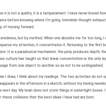
fonctionnement. Le multitasking serait un mythe, l'attention frag
ser cette boulimie sans la trahir. Je travaille tard le soir, quan
lisable, je ne pense pas qu'il soit recommandable à tous. Certains
se it is not a quality, it is a temperament. I have never known how
 apprend juste à ne plus s'en excuser., Manal Rachdi
ceive before knowing where I'm going. Immobile thought exhausts
y, of moving forward.
teredness, but by method. When one absorbs me for too long, I m
isperse my attention, it concentrates it. Returning to the first
ruption. It is a paradoxical mechanism: the jump produces depth,
use culture has taught us that linear concentration is the only l
ssage from one object to another so as not to be extinguished.
ile I draw, I think about my readings. The two activities do not 
ppears in the afternoon in a sketch, without my having needed t
he next day. My brain does not store things in watertight boxes.
m these collisions that the best ideas I have had are born.