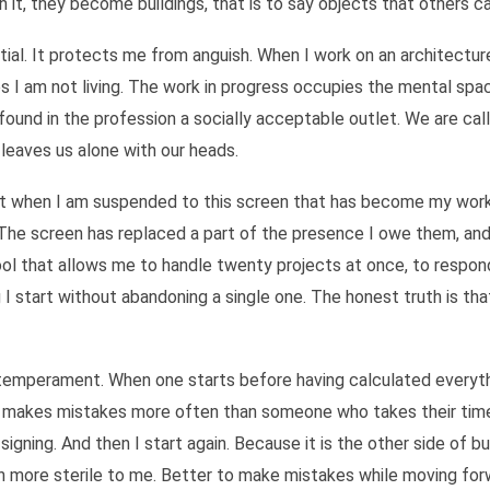
h it, they become buildings, that is to say objects that others ca
ial. It protects me from anguish. When I work on an architecture,
es I am not living. The work in progress occupies the mental space 
und in the profession a socially acceptable outlet. We are called
leaves us alone with our heads.
out when I am suspended to this screen that has become my wor
 The screen has replaced a part of the presence I owe them, and 
 tool that allows me to handle twenty projects at once, to respon
g I start without abandoning a single one. The honest truth is th
y temperament. When one starts before having calculated everyth
makes mistakes more often than someone who takes their time. I
gning. And then I start again. Because it is the other side of bu
n more sterile to me. Better to make mistakes while moving forw